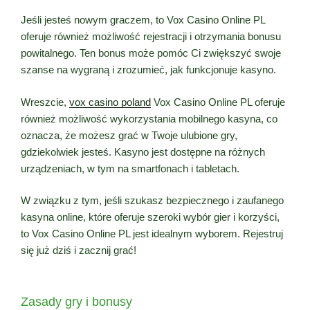
Jeśli jesteś nowym graczem, to Vox Casino Online PL
oferuje również możliwość rejestracji i otrzymania bonusu
powitalnego. Ten bonus może pomóc Ci zwiększyć swoje
szanse na wygraną i zrozumieć, jak funkcjonuje kasyno.
Wreszcie,
vox casino poland
Vox Casino Online PL oferuje
również możliwość wykorzystania mobilnego kasyna, co
oznacza, że możesz grać w Twoje ulubione gry,
gdziekolwiek jesteś. Kasyno jest dostępne na różnych
urządzeniach, w tym na smartfonach i tabletach.
W związku z tym, jeśli szukasz bezpiecznego i zaufanego
kasyna online, które oferuje szeroki wybór gier i korzyści,
to Vox Casino Online PL jest idealnym wyborem. Rejestruj
się już dziś i zacznij grać!
Zasady gry i bonusy