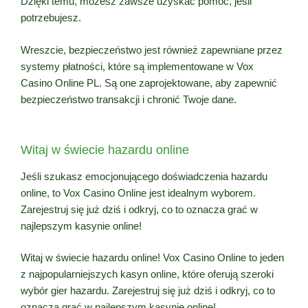
Dzięki temu, możesz zawsze uzyskać pomoc, jeśli
potrzebujesz.
Wreszcie, bezpieczeństwo jest również zapewniane przez
systemy płatności, które są implementowane w Vox
Casino Online PL. Są one zaprojektowane, aby zapewnić
bezpieczeństwo transakcji i chronić Twoje dane.
Witaj w świecie hazardu online
Jeśli szukasz emocjonującego doświadczenia hazardu
online, to Vox Casino Online jest idealnym wyborem.
Zarejestruj się już dziś i odkryj, co to oznacza grać w
najlepszym kasynie online!
Witaj w świecie hazardu online! Vox Casino Online to jeden
z najpopularniejszych kasyn online, które oferują szeroki
wybór gier hazardu. Zarejestruj się już dziś i odkryj, co to
oznacza grać w najlepszym kasynie online!