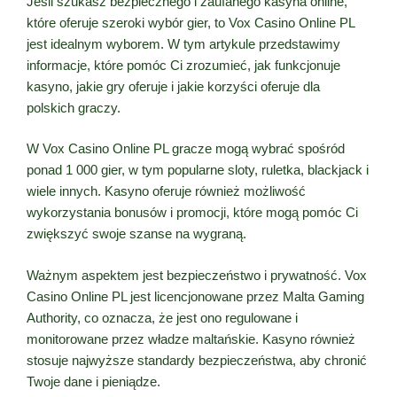
Jeśli szukasz bezpiecznego i zaufanego kasyna online,
które oferuje szeroki wybór gier, to Vox Casino Online PL
jest idealnym wyborem. W tym artykule przedstawimy
informacje, które pomóc Ci zrozumieć, jak funkcjonuje
kasyno, jakie gry oferuje i jakie korzyści oferuje dla
polskich graczy.
W Vox Casino Online PL gracze mogą wybrać spośród
ponad 1 000 gier, w tym popularne sloty, ruletka, blackjack i
wiele innych. Kasyno oferuje również możliwość
wykorzystania bonusów i promocji, które mogą pomóc Ci
zwiększyć swoje szanse na wygraną.
Ważnym aspektem jest bezpieczeństwo i prywatność. Vox
Casino Online PL jest licencjonowane przez Malta Gaming
Authority, co oznacza, że jest ono regulowane i
monitorowane przez władze maltańskie. Kasyno również
stosuje najwyższe standardy bezpieczeństwa, aby chronić
Twoje dane i pieniądze.