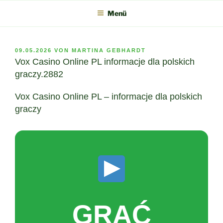
Zum
Menü
Inhalt
springen
VERÖFFENTLICHT
09.05.2026
VON
MARTINA GEBHARDT
AM
Vox Casino Online PL informacje dla polskich
graczy.2882
Vox Casino Online PL – informacje dla polskich
graczy
GRAĆ