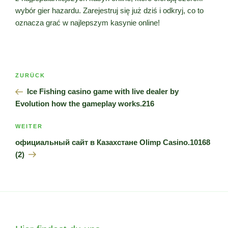
wybór gier hazardu. Zarejestruj się już dziś i odkryj, co to
oznacza grać w najlepszym kasynie online!
Beitragsnavigation
Vorheriger
ZURÜCK
Beitrag
Ice Fishing casino game with live dealer by
Evolution how the gameplay works.216
Nächster
WEITER
Beitrag
официальный сайт в Казахстане Olimp Casino.10168
(2)