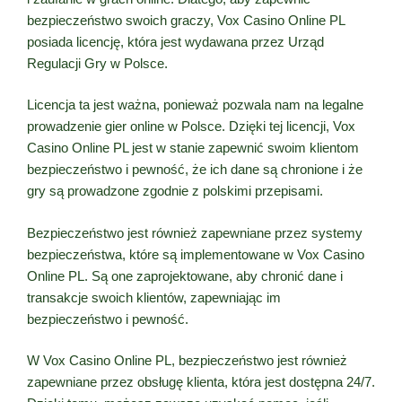
bezpieczeństwo swoich graczy, Vox Casino Online PL
posiada licencję, która jest wydawana przez Urząd
Regulacji Gry w Polsce.
Licencja ta jest ważna, ponieważ pozwala nam na legalne
prowadzenie gier online w Polsce. Dzięki tej licencji, Vox
Casino Online PL jest w stanie zapewnić swoim klientom
bezpieczeństwo i pewność, że ich dane są chronione i że
gry są prowadzone zgodnie z polskimi przepisami.
Bezpieczeństwo jest również zapewniane przez systemy
bezpieczeństwa, które są implementowane w Vox Casino
Online PL. Są one zaprojektowane, aby chronić dane i
transakcje swoich klientów, zapewniając im
bezpieczeństwo i pewność.
W Vox Casino Online PL, bezpieczeństwo jest również
zapewniane przez obsługę klienta, która jest dostępna 24/7.