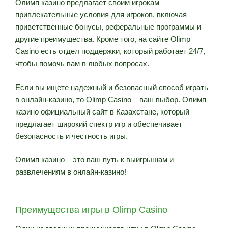
Олимп казино предлагает своим игрокам
привлекательные условия для игроков, включая
приветственные бонусы, реферальные программы и
другие преимущества. Кроме того, на сайте Olimp
Casino есть отдел поддержки, который работает 24/7,
чтобы помочь вам в любых вопросах.
Если вы ищете надежный и безопасный способ играть
в онлайн-казино, то Olimp Casino – ваш выбор. Олимп
казино официальный сайт в Казахстане, который
предлагает широкий спектр игр и обеспечивает
безопасность и честность игры.
Олимп казино – это ваш путь к выигрышам и
развлечениям в онлайн-казино!
Преимущества игры в Olimp Casino