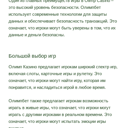
Один из главных преимуществ игры в Olimp Casino –
это высокий уровень безопасности. Олимпбет
использует современные технологии для защиты
данных и обеспечивает безопасность транзакций. Это
означает, что игроки могут быть уверены в том, что их
данные и деньги безопасны.
Большой выбор игр
Олимп Казино предлагает игрокам широкий спектр игр,
включая слоты, карточные игры и рулетку. Это
означает, что игроки могут найти игру, которая им
понравится, и насладиться игрой в любое время.
Олимпбет также предлагает игрокам возможность
играть в живые игры, что означает, что игроки могут
играть с другими игроками в реальном времени. Это
означает, что игроки могут испытать эмоции игры