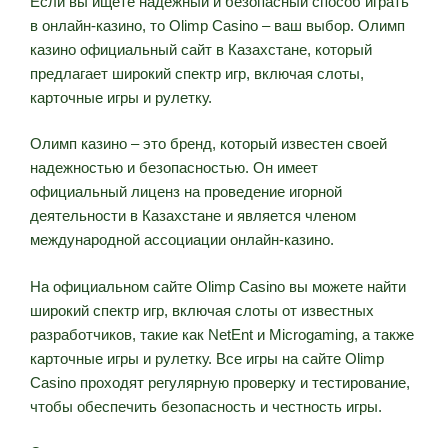
Если вы ищете надежный и безопасный способ играть
в онлайн-казино, то Olimp Casino – ваш выбор. Олимп
казино официальный сайт в Казахстане, который
предлагает широкий спектр игр, включая слоты,
карточные игры и рулетку.
Олимп казино – это бренд, который известен своей
надежностью и безопасностью. Он имеет
официальный лиценз на проведение игорной
деятельности в Казахстане и является членом
международной ассоциации онлайн-казино.
На официальном сайте Olimp Casino вы можете найти
широкий спектр игр, включая слоты от известных
разработчиков, такие как NetEnt и Microgaming, а также
карточные игры и рулетку. Все игры на сайте Olimp
Casino проходят регулярную проверку и тестирование,
чтобы обеспечить безопасность и честность игры.