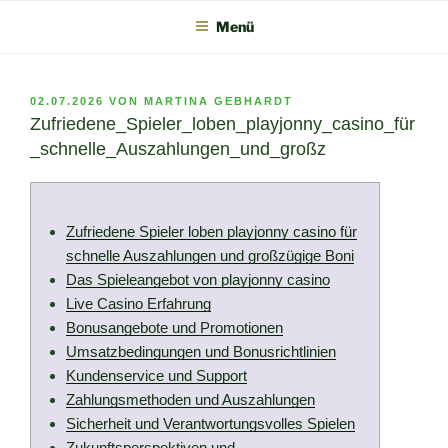
Zum
Menü
Inhalt
springen
VERÖFFENTLICHT
02.07.2026
VON
MARTINA GEBHARDT
AM
Zufriedene_Spieler_loben_playjonny_casino_für
_schnelle_Auszahlungen_und_großz
Zufriedene Spieler loben playjonny casino für
schnelle Auszahlungen und großzügige Boni
Das Spieleangebot von playjonny casino
Live Casino Erfahrung
Bonusangebote und Promotionen
Umsatzbedingungen und Bonusrichtlinien
Kundenservice und Support
Zahlungsmethoden und Auszahlungen
Sicherheit und Verantwortungsvolles Spielen
Zukunftsperspektiven und