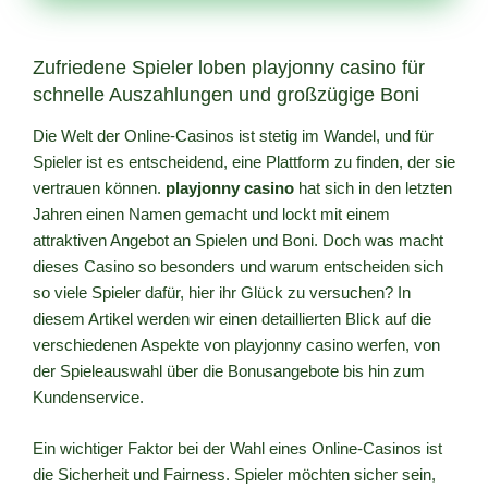
Zufriedene Spieler loben playjonny casino für
schnelle Auszahlungen und großzügige Boni
Die Welt der Online-Casinos ist stetig im Wandel, und für
Spieler ist es entscheidend, eine Plattform zu finden, der sie
vertrauen können.
playjonny casino
hat sich in den letzten
Jahren einen Namen gemacht und lockt mit einem
attraktiven Angebot an Spielen und Boni. Doch was macht
dieses Casino so besonders und warum entscheiden sich
so viele Spieler dafür, hier ihr Glück zu versuchen? In
diesem Artikel werden wir einen detaillierten Blick auf die
verschiedenen Aspekte von playjonny casino werfen, von
der Spieleauswahl über die Bonusangebote bis hin zum
Kundenservice.
Ein wichtiger Faktor bei der Wahl eines Online-Casinos ist
die Sicherheit und Fairness. Spieler möchten sicher sein,