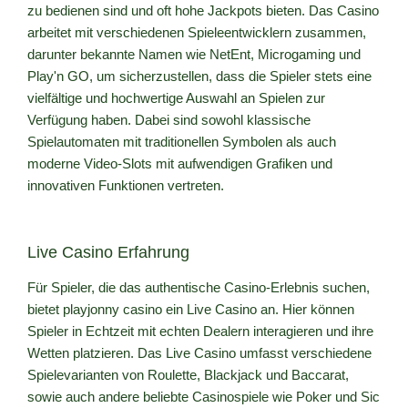
zu bedienen sind und oft hohe Jackpots bieten. Das Casino
arbeitet mit verschiedenen Spieleentwicklern zusammen,
darunter bekannte Namen wie NetEnt, Microgaming und
Play'n GO, um sicherzustellen, dass die Spieler stets eine
vielfältige und hochwertige Auswahl an Spielen zur
Verfügung haben. Dabei sind sowohl klassische
Spielautomaten mit traditionellen Symbolen als auch
moderne Video-Slots mit aufwendigen Grafiken und
innovativen Funktionen vertreten.
Live Casino Erfahrung
Für Spieler, die das authentische Casino-Erlebnis suchen,
bietet playjonny casino ein Live Casino an. Hier können
Spieler in Echtzeit mit echten Dealern interagieren und ihre
Wetten platzieren. Das Live Casino umfasst verschiedene
Spielevarianten von Roulette, Blackjack und Baccarat,
sowie auch andere beliebte Casinospiele wie Poker und Sic