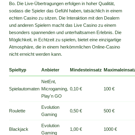
Bo. Die Live-Übertragungen erfolgen in hoher Qualität,
sodass die Spieler das Gefühl haben, tatsächlich in einem
echten Casino zu sitzen. Die Interaktion mit den Dealern
und anderen Spielern macht das Live Casino zu einem
besonders spannenden und unterhaltsamen Erlebnis. Die
Möglichkeit, in Echtzeit zu spielen, bietet eine einzigartige
Atmosphäre, die in einem herkömmlichen Online-Casino
nicht erreicht werden kann.
Spieltyp
Anbieter
Mindesteinsatz
Maximaleinsat
NetEnt,
Spielautomaten
Microgaming,
0,10 €
100 €
Play'n GO
Evolution
Roulette
0,50 €
500 €
Gaming
Evolution
Blackjack
1,00 €
1000 €
Gaming