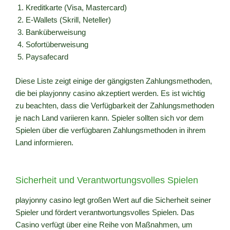
Kreditkarte (Visa, Mastercard)
E-Wallets (Skrill, Neteller)
Banküberweisung
Sofortüberweisung
Paysafecard
Diese Liste zeigt einige der gängigsten Zahlungsmethoden,
die bei playjonny casino akzeptiert werden. Es ist wichtig
zu beachten, dass die Verfügbarkeit der Zahlungsmethoden
je nach Land variieren kann. Spieler sollten sich vor dem
Spielen über die verfügbaren Zahlungsmethoden in ihrem
Land informieren.
Sicherheit und Verantwortungsvolles Spielen
playjonny casino legt großen Wert auf die Sicherheit seiner
Spieler und fördert verantwortungsvolles Spielen. Das
Casino verfügt über eine Reihe von Maßnahmen, um