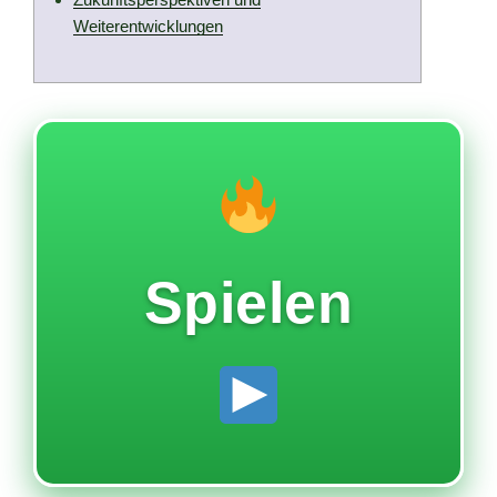
Weiterentwicklungen
Spielen