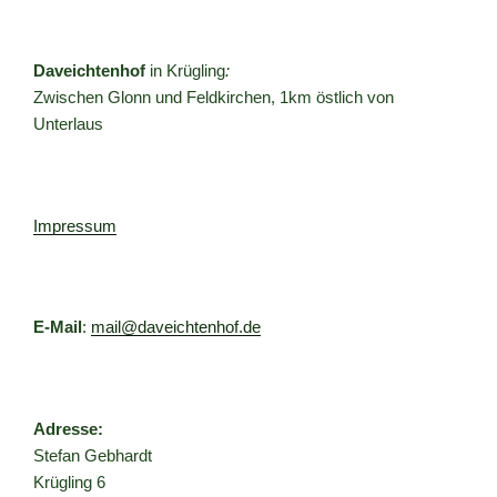
Daveichtenhof
in Krügling
:
Zwischen Glonn und Feldkirchen, 1km östlich von
Unterlaus
Impressum
E-Mail
:
mail@daveichtenhof.de
Adresse:
Stefan Gebhardt
Krügling 6