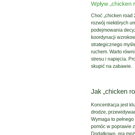
Wpływ „chicken r
Choć „chicken road 
rozwój niektórych u
podejmowania decyzj
koordynacji wzrokow
strategicznego myśl
ruchem. Warto równ
stresu i napięcia. 
skupić na zabawie.
Jak „chicken r
Koncentracja jest k
drodze, przewidywać
Wymaga to pełnego s
pomóc w poprawie zd
Dodatkowo, gra może