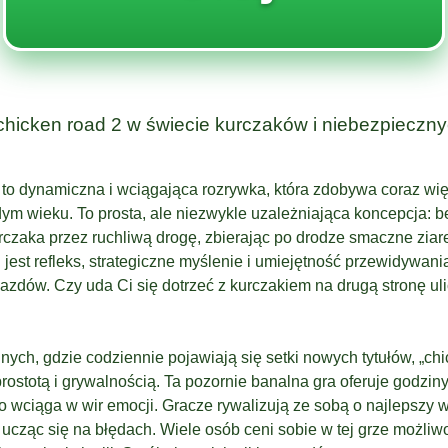
hicken road 2 w świecie kurczaków i niebezpieczn
” to dynamiczna i wciągająca rozrywka, która zdobywa coraz wi
ym wieku. To prosta, ale niezwykle uzależniająca koncepcja: 
czaka przez ruchliwą drogę, zbierając po drodze smaczne ziar
jest refleks, strategiczne myślenie i umiejętność przewidywan
azdów. Czy uda Ci się dotrzeć z kurczakiem na drugą stronę uli
nych, gdzie codziennie pojawiają się setki nowych tytułów, „chi
rostotą i grywalnością. Ta pozornie banalna gra oferuje godzin
o wciąga w wir emocji. Gracze rywalizują ze sobą o najlepszy 
 ucząc się na błędach. Wiele osób ceni sobie w tej grze możliwoś