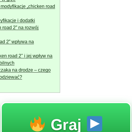
 modyfikacje „chicken road
fikacje i dodatki
 road 2” na rozwój
oad 2” wpływa na
en road 2" i jej wpływ na
bilnych
czaka na drodze – czego
odziewać?
Graj