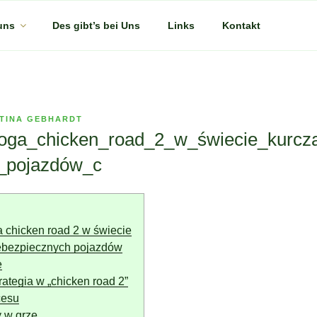
uns
Des gibt’s bei Uns
Links
Kontakt
TINA GEBHARDT
ga_chicken_road_2_w_świecie_kurcz
_pojazdów_c
 chicken road 2 w świecie
iebezpiecznych pojazdów
e
rategia w „chicken road 2”
cesu
 w grze