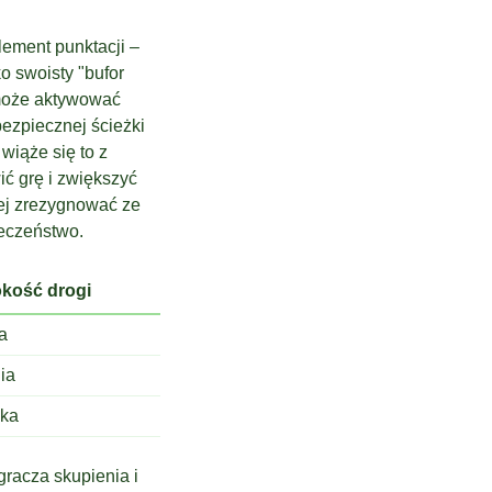
lement punktacji –
o swoisty "bufor
 może aktywować
ezpiecznej ścieżki
wiąże się to z
ć grę i zwiększyć
iej zrezygnować ze
ieczeństwo.
kość drogi
a
ia
oka
racza skupienia i