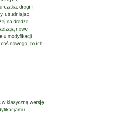
rczaka, drogi i
y, utrudniając
żej na drodze,
owadzają nowe
elu modyfikacji
ć coś nowego, co ich
ć w klasyczną wersję
yfikacjami i