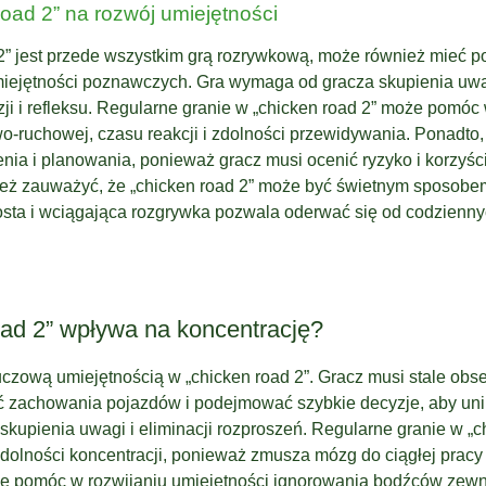
oad 2” na rozwój umiejętności
2” jest przede wszystkim grą rozrywkową, może również mieć 
miejętności poznawczych. Gra wymaga od gracza skupienia uwa
i i refleksu. Regularne granie w „chicken road 2” może pomóc
o-ruchowej, czasu reakcji i zdolności przewidywania. Ponadto,
enia i planowania, ponieważ gracz musi ocenić ryzyko i korzyś
ież zauważyć, że „chicken road 2” może być świetnym sposobe
Prosta i wciągająca rozgrywka pozwala oderwać się od codzienn
oad 2” wpływa na koncentrację?
luczową umiejętnością w „chicken road 2”. Gracz musi stale ob
 zachowania pojazdów i podejmować szybkie decyzje, aby unikn
kupienia uwagi i eliminacji rozproszeń. Regularne granie w „c
olności koncentracji, ponieważ zmusza mózg do ciągłej pracy i 
 pomóc w rozwijaniu umiejętności ignorowania bodźców zewnę