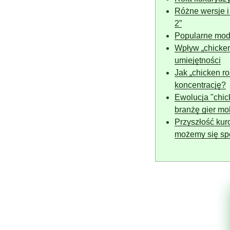
Różne wersje i
2”
Popularne mody
Wpływ „chicken
umiejętności
Jak „chicken r
koncentrację?
Ewolucja "chick
branżę gier mo
Przyszłość kur
możemy się sp