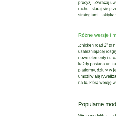
precyzji. Zwracaj uw
ruchu i staraj się 
strategiami i taktyk
Różne wersje i m
„chicken road 2” to n
uzależniającej rozgr
nowe elementy i uro
każdy posiada unika
platformy, dziury w 
umożliwiają rywaliza
na to, którą wersję
Popularne mody
Wiele modyfikacji „