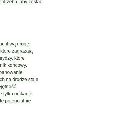
 potrzeba, aby zostać
uchliwą drogę.
które zagrażają
rydzy, które
ynik końcowy.
 opanowanie
h na drodze staje
ejętność
 tylko unikanie
le potencjalnie