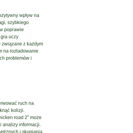
pozytywny wpływ na
gi, szybkiego
 w poprawie
 gra uczy
ci związane z każdym
m na rozładowanie
ych problemów i
serwować ruch na
ąć kolizji.
hicken road 2” może
analizy informacji.
trznych i skupiania