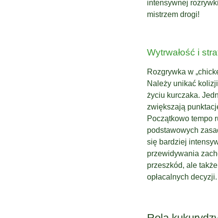
intensywnej rozrywki
mistrzem drogi!
Wytrwałość i str
Rozgrywka w „chicke
Należy unikać koliz
życiu kurczaka. Jedn
zwiększają punktacj
Początkowo tempo ru
podstawowych zasad.
się bardziej intensy
przewidywania zacho
przeszkód, ale takż
opłacalnych decyzji.
Rola kukurydzy