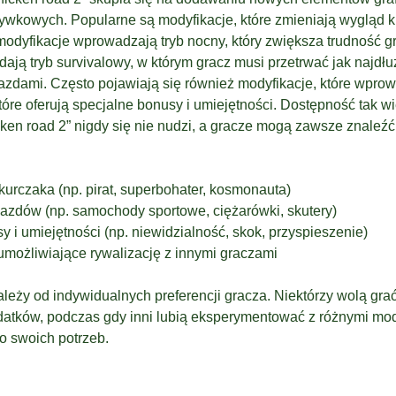
ywkowych. Popularne są modyfikacje, które zmieniają wygląd ku
odyfikacje wprowadzają tryb nocny, który zwiększa trudność gr
ają tryb survivalowy, w którym gracz musi przetrwać jak najdłu
ojazdami. Często pojawiają się również modyfikacje, które wpr
tóre oferują specjalne bonusy i umiejętności. Dostępność tak wi
cken road 2” nigdy się nie nudzi, a gracze mogą zawsze znaleź
kurczaka (np. pirat, superbohater, kosmonauta)
azdów (np. samochody sportowe, ciężarówki, skutery)
i umiejętności (np. niewidzialność, skok, przyspieszenie)
 umożliwiające rywalizację z innymi graczami
ależy od indywidualnych preferencji gracza. Niektórzy wolą gra
datków, podczas gdy inni lubią eksperymentować z różnymi mod
o swoich potrzeb.