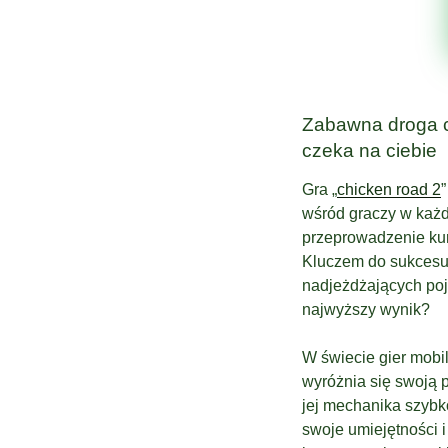
Zabawna droga c
czeka na ciebie
Gra „
chicken road 2
wśród graczy w każd
przeprowadzenie kur
Kluczem do sukcesu 
nadjeżdżających poj
najwyższy wynik?
W świecie gier mobil
wyróżnia się swoją p
jej mechanika szybk
swoje umiejętności i