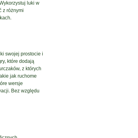
Wykorzystuj luki w
ć z różnymi
nkach.
ki swojej prostocie i
ry, które dodają
urczaków, z których
takie jak ruchome
tóre wersje
wacji. Bez względu
ficznych,