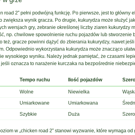
 road 2” pełni podwójną funkcję. Po pierwsze, jest to główny e
o zwiększa wynik gracza. Po drugie, kukurydza może służyć jak
ych wersjach gry, zebranie określonej liczby ziaren kukurydzy
ść, np. chwilowe spowolnienie ruchu pojazdów lub stworzenie b
o też, gracze powinni dążyć do zbierania kukurydzy, nawet jeśli 
m. Odpowiednio wykorzystana kukurydza może znacząco ułatwi
ie wysokiego wyniku. Należy jednak pamiętać, że czasami lep
, jeśli oznacza to narażenie kurczaka na bezpośrednie niebezp
Tempo ruchu
Ilość pojazdów
Szero
Wolne
Niewielka
Wąsk
Umiarkowane
Umiarkowana
Średn
Szybkie
Duża
Szer
poziom w „chicken road 2” stanowi wyzwanie, które wymaga od g