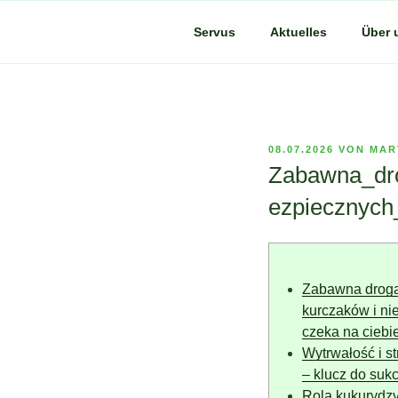
Zum
Inhalt
Servus
Aktuelles
Über 
springen
VERÖFFENTLICHT
08.07.2026
VON
MAR
AM
Zabawna_dro
ezpiecznych
Zabawna droga
kurczaków i n
czeka na ciebi
Wytrwałość i st
– klucz do suk
Rola kukurydzy