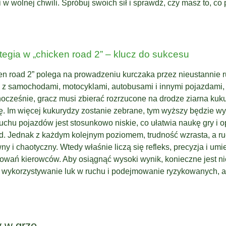
 w wolnej chwili. Spróbuj swoich sił i sprawdź, czy masz to, co
ategia w „chicken road 2” – klucz do sukcesu
n road 2” polega na prowadzeniu kurczaka przez nieustannie r
ji z samochodami, motocyklami, autobusami i innymi pojazdami, 
ocześnie, gracz musi zbierać rozrzucone na drodze ziarna kuku
ę. Im więcej kukurydzy zostanie zebrane, tym wyższy będzie w
chu pojazdów jest stosunkowo niskie, co ułatwia naukę gry i
 Jednak z każdym kolejnym poziomem, trudność wzrasta, a ruc
wny i chaotyczny. Wtedy właśnie liczą się refleks, precyzja i umi
wań kierowców. Aby osiągnąć wysoki wynik, konieczne jest nie
e wykorzystywanie luk w ruchu i podejmowanie ryzykowanych, a
 w grze