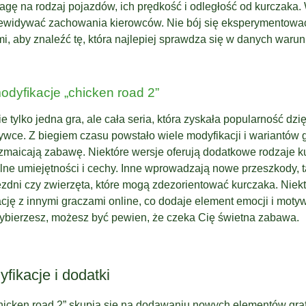
agę na rodzaj pojazdów, ich prędkość i odległość od kurczaka. 
przewidywać zachowania kierowców. Nie bój się eksperymentowa
ami, aby znaleźć tę, która najlepiej sprawdza się w danych waru
odyfikacje „chicken road 2”
ie tylko jedna gra, ale cała seria, która zyskała popularność dzię
ywce. Z biegiem czasu powstało wiele modyfikacji i wariantów g
zmaicają zabawę. Niektóre wersje oferują dodatkowe rodzaje k
lne umiejętności i cechy. Inne wprowadzają nowe przeszkody, 
jezdni czy zwierzęta, które mogą zdezorientować kurczaka. Niek
cję z innymi graczami online, co dodaje element emocji i moty
 wybierzesz, możesz być pewien, że czeka Cię świetna zabawa.
fikacje i dodatki
chicken road 2” skupia się na dodawaniu nowych elementów gra