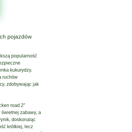
ych pojazdów
ększą popularność
bezpieczne
enka kukurydzy.
ia ruchów
cy, zdobywając jak
cken road 2”
y świetnej zabawy, a
wynik, doskonaląc
ć krótkiej, lecz