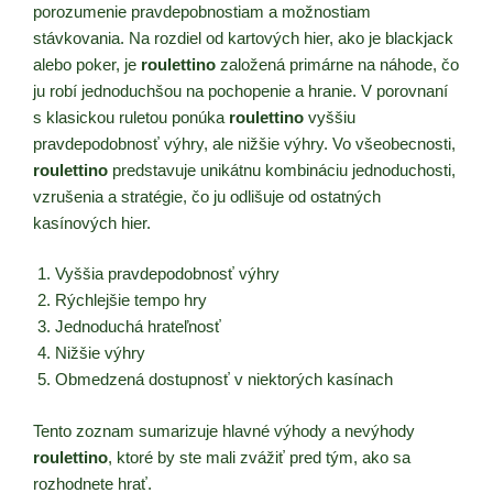
porozumenie pravdepobnostiam a možnostiam
stávkovania. Na rozdiel od kartových hier, ako je blackjack
alebo poker, je
roulettino
založená primárne na náhode, čo
ju robí jednoduchšou na pochopenie a hranie. V porovnaní
s klasickou ruletou ponúka
roulettino
vyššiu
pravdepodobnosť výhry, ale nižšie výhry. Vo všeobecnosti,
roulettino
predstavuje unikátnu kombináciu jednoduchosti,
vzrušenia a stratégie, čo ju odlišuje od ostatných
kasínových hier.
Vyššia pravdepodobnosť výhry
Rýchlejšie tempo hry
Jednoduchá hrateľnosť
Nižšie výhry
Obmedzená dostupnosť v niektorých kasínach
Tento zoznam sumarizuje hlavné výhody a nevýhody
roulettino
, ktoré by ste mali zvážiť pred tým, ako sa
rozhodnete hrať.