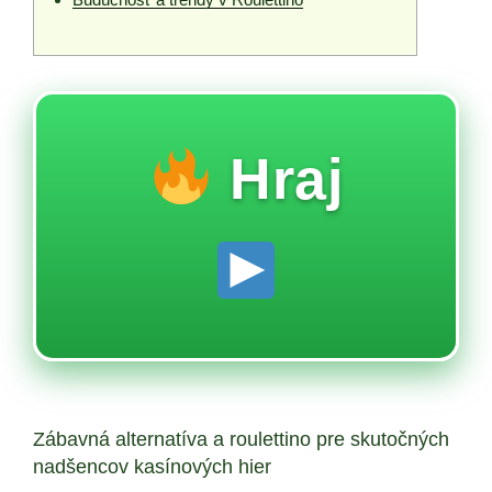
Hraj
Zábavná alternatíva a roulettino pre skutočných
nadšencov kasínových hier