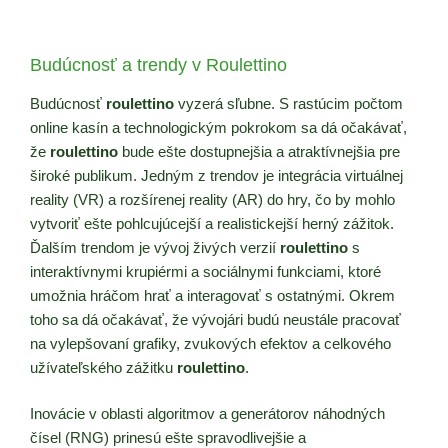
Budúcnosť a trendy v Roulettino
Budúcnosť
roulettino
vyzerá sľubne. S rastúcim počtom
online kasín a technologickým pokrokom sa dá očakávať,
že
roulettino
bude ešte dostupnejšia a atraktívnejšia pre
široké publikum. Jedným z trendov je integrácia virtuálnej
reality (VR) a rozšírenej reality (AR) do hry, čo by mohlo
vytvoriť ešte pohlcujúcejší a realistickejší herný zážitok.
Ďalším trendom je vývoj živých verzií
roulettino
s
interaktívnymi krupiérmi a sociálnymi funkciami, ktoré
umožnia hráčom hrať a interagovať s ostatnými. Okrem
toho sa dá očakávať, že vývojári budú neustále pracovať
na vylepšovaní grafiky, zvukových efektov a celkového
užívateľského zážitku
roulettino
.
Inovácie v oblasti algoritmov a generátorov náhodných
čísel (RNG) prinesú ešte spravodlivejšie a