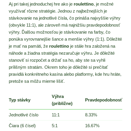
Aj pri takej jednoduchej hre ako je
roulettino
, je možné
využívať rôzne stratégie. Jednou z najbežnejších je
stávkovanie na jednotlivé čísla, čo prináša najvyššie výhry
(obvykle 11:1), ale zároveň má najnižšiu pravdepodobnosť
výhry. Ďalšou možnosťou je stávkovanie na farby, čo
ponúka vyrovnanejšie šance a menšie výhry (1:1). Dôležité
je mať na pamäti, že
roulettino
je stále hra založená na
náhode a žiadna stratégia nezaručuje výhru. Je dôležité
stanoviť si rozpočet a držať sa ho, aby ste sa vyhli
prílišným stratám. Okrem toho je dôležité si prečítať
pravidlá konkrétneho kasína alebo platformy, kde hru hráte,
pretože sa môžu mierne líšiť.
Výhra
Typ stávky
Pravdepodobnosť
(približne)
Jednotlivé číslo
11:1
8.33%
Čiara (6 čísel)
5:1
16.67%