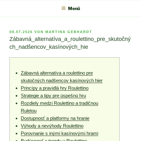
Zum
Menü
Inhalt
springen
VERÖFFENTLICHT
08.07.2026
VON
MARTINA GEBHARDT
AM
Zábavná_alternatíva_a_roulettino_pre_skutočný
ch_nadšencov_kasínových_hie
Zábavná alternatíva a roulettino pre
skutočných nadšencov kasínových hier
Princípy a pravidlá hry Roulettino
Strategie a tipy pre úspešnú hru
Rozdiely medzi Roulettino a tradičnou
Ruletou
Dostupnosť a platformy na hranie
Výhody a nevýhody Roulettino
Porovnanie s inými kasínovými hrami
Budúcnosť a trendy v Roulettino