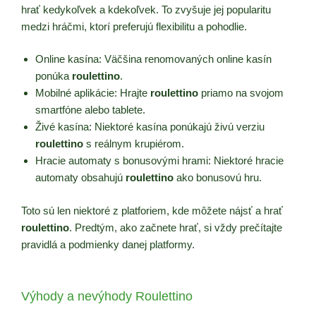
hrať kedykoľvek a kdekoľvek. To zvyšuje jej popularitu
medzi hráčmi, ktorí preferujú flexibilitu a pohodlie.
Online kasína: Väčšina renomovaných online kasín
ponúka
roulettino
.
Mobilné aplikácie: Hrajte
roulettino
priamo na svojom
smartfóne alebo tablete.
Živé kasína: Niektoré kasína ponúkajú živú verziu
roulettino
s reálnym krupiérom.
Hracie automaty s bonusovými hrami: Niektoré hracie
automaty obsahujú
roulettino
ako bonusovú hru.
Toto sú len niektoré z platforiem, kde môžete nájsť a hrať
roulettino
. Predtým, ako začnete hrať, si vždy prečítajte
pravidlá a podmienky danej platformy.
Výhody a nevýhody Roulettino