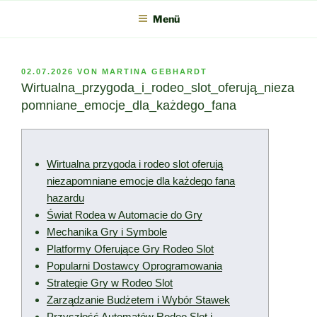
Zum
Menü
Inhalt
springen
VERÖFFENTLICHT
02.07.2026
VON
MARTINA GEBHARDT
AM
Wirtualna_przygoda_i_rodeo_slot_oferują_nieza
pomniane_emocje_dla_każdego_fana
Wirtualna przygoda i rodeo slot oferują
niezapomniane emocje dla każdego fana
hazardu
Świat Rodea w Automacie do Gry
Mechanika Gry i Symbole
Platformy Oferujące Gry Rodeo Slot
Popularni Dostawcy Oprogramowania
Strategie Gry w Rodeo Slot
Zarządzanie Budżetem i Wybór Stawek
Przyszłość Automatów Rodeo Slot i