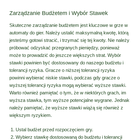
Zarządzanie Budżetem i Wybór Stawek
Skuteczne zarządzanie budżetem jest kluczowe w grze w
automaty do gier. Należy ustalić maksymalną kwotę, którą
jesteśmy gotowi stracić, i trzymać się tej kwoty. Nie należy
próbować odzyskać przegranych pieniędzy, ponieważ
może to prowadzić do jeszcze większych strat. Wybór
stawki powinien być dostosowany do naszego budżetu i
tolerancji ryzyka. Gracze o niższej tolerancji ryzyka
powinni wybierać niskie stawki, podczas gdy gracze o
wyższej tolerancji ryzyka mogą wybierać wyższe stawki.
Warto również pamiętać o tym, że w niektórych grach, im
wyższa stawka, tym wyższe potencjalne wygrane. Jednak
należy pamiętać, że wyższe stawki wiążą się również z
większym ryzykiem.
Ustal budżet przed rozpoczęciem gry.
Wybierz stawkę dostosowaną do budżetu i tolerancji