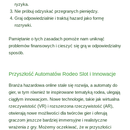
ryzyka.
Nie próbuj odzyskać przegranych pieniędzy.
Graj odpowiedzialnie i traktuj hazard jako formę
rozrywki.
Pamiętanie o tych zasadach pomoże nam uniknąć
problemów finansowych i cieszyć się grą w odpowiedzialny
sposób.
Przyszłość Automatów Rodeo Slot i Innowacje
Branża hazardowa online stale się rozwija, a automaty do
gier, w tym również te inspirowane tematyką rodea, ulegają
ciągłym innowacjom. Nowe technologie, takie jak wirtualna
rzeczywistość (VR) i rozszerzona rzeczywistość (AR),
otwierają nowe możliwości dla twórców gier i oferują
graczom jeszcze bardziej immersyjne i realistyczne
wrażenia z gry. Możemy oczekiwać, że w przyszłości