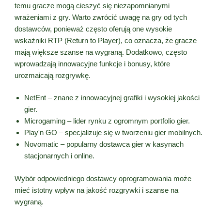
temu gracze mogą cieszyć się niezapomnianymi
wrażeniami z gry. Warto zwrócić uwagę na gry od tych
dostawców, ponieważ często oferują one wysokie
wskaźniki RTP (Return to Player), co oznacza, że gracze
mają większe szanse na wygraną. Dodatkowo, często
wprowadzają innowacyjne funkcje i bonusy, które
urozmaicają rozgrywkę.
NetEnt – znane z innowacyjnej grafiki i wysokiej jakości
gier.
Microgaming – lider rynku z ogromnym portfolio gier.
Play'n GO – specjalizuje się w tworzeniu gier mobilnych.
Novomatic – popularny dostawca gier w kasynach
stacjonarnych i online.
Wybór odpowiedniego dostawcy oprogramowania może
mieć istotny wpływ na jakość rozgrywki i szanse na
wygraną.