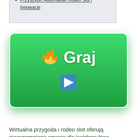
Innowacje
Graj
Wirtualna przygoda i rodeo slot oferują