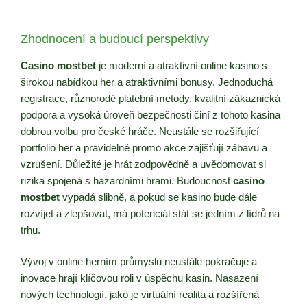
Zhodnocení a budoucí perspektivy
Casino mostbet
je moderní a atraktivní online kasino s
širokou nabídkou her a atraktivními bonusy. Jednoduchá
registrace, různorodé platební metody, kvalitní zákaznická
podpora a vysoká úroveň bezpečnosti činí z tohoto kasina
dobrou volbu pro české hráče. Neustále se rozšiřující
portfolio her a pravidelné promo akce zajišťují zábavu a
vzrušení. Důležité je hrát zodpovědně a uvědomovat si
rizika spojená s hazardními hrami. Budoucnost
casino
mostbet
vypadá slibně, a pokud se kasino bude dále
rozvíjet a zlepšovat, má potenciál stát se jedním z lídrů na
trhu.
Vývoj v online herním průmyslu neustále pokračuje a
inovace hrají klíčovou roli v úspěchu kasin. Nasazení
nových technologií, jako je virtuální realita a rozšířená