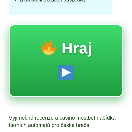
Hraj
Výjimečné recenze a casino mostbet nabídka
herních automatů pro české hráče