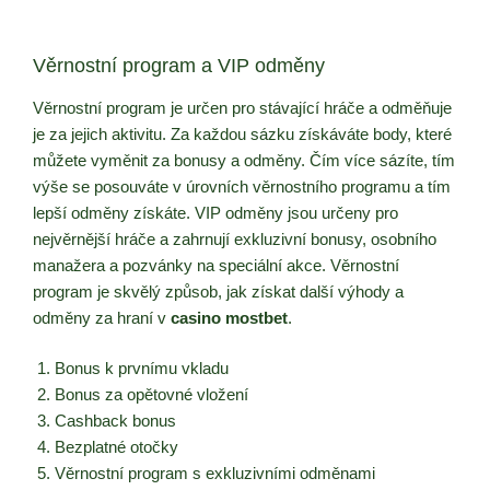
Věrnostní program a VIP odměny
Věrnostní program je určen pro stávající hráče a odměňuje
je za jejich aktivitu. Za každou sázku získáváte body, které
můžete vyměnit za bonusy a odměny. Čím více sázíte, tím
výše se posouváte v úrovních věrnostního programu a tím
lepší odměny získáte. VIP odměny jsou určeny pro
nejvěrnější hráče a zahrnují exkluzivní bonusy, osobního
manažera a pozvánky na speciální akce. Věrnostní
program je skvělý způsob, jak získat další výhody a
odměny za hraní v
casino mostbet
.
Bonus k prvnímu vkladu
Bonus za opětovné vložení
Cashback bonus
Bezplatné otočky
Věrnostní program s exkluzivními odměnami