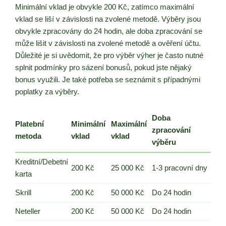
Minimální vklad je obvykle 200 Kč, zatímco maximální
vklad se liší v závislosti na zvolené metodě. Výběry jsou
obvykle zpracovány do 24 hodin, ale doba zpracování se
může lišit v závislosti na zvolené metodě a ověření účtu.
Důležité je si uvědomit, že pro výběr výher je často nutné
splnit podmínky pro sázení bonusů, pokud jste nějaký
bonus využili. Je také potřeba se seznámit s případnými
poplatky za výběry.
Doba
Platební
Minimální
Maximální
zpracování
metoda
vklad
vklad
výběru
Kreditní/Debetní
200 Kč
25 000 Kč
1-3 pracovní dny
karta
Skrill
200 Kč
50 000 Kč
Do 24 hodin
Neteller
200 Kč
50 000 Kč
Do 24 hodin