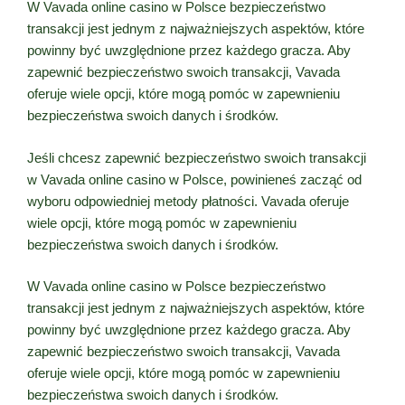
W Vavada online casino w Polsce bezpieczeństwo
transakcji jest jednym z najważniejszych aspektów, które
powinny być uwzględnione przez każdego gracza. Aby
zapewnić bezpieczeństwo swoich transakcji, Vavada
oferuje wiele opcji, które mogą pomóc w zapewnieniu
bezpieczeństwa swoich danych i środków.
Jeśli chcesz zapewnić bezpieczeństwo swoich transakcji
w Vavada online casino w Polsce, powinieneś zacząć od
wyboru odpowiedniej metody płatności. Vavada oferuje
wiele opcji, które mogą pomóc w zapewnieniu
bezpieczeństwa swoich danych i środków.
W Vavada online casino w Polsce bezpieczeństwo
transakcji jest jednym z najważniejszych aspektów, które
powinny być uwzględnione przez każdego gracza. Aby
zapewnić bezpieczeństwo swoich transakcji, Vavada
oferuje wiele opcji, które mogą pomóc w zapewnieniu
bezpieczeństwa swoich danych i środków.