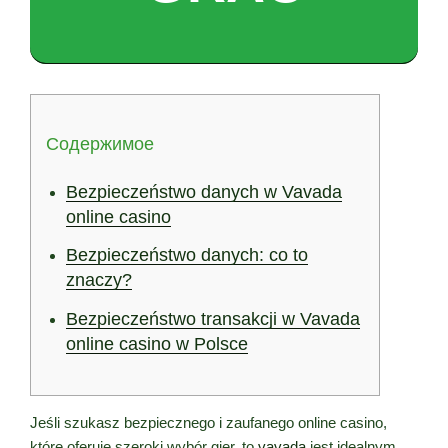
Содержимое
Bezpieczeństwo danych w Vavada
online casino
Bezpieczeństwo danych: co to
znaczy?
Bezpieczeństwo transakcji w Vavada
online casino w Polsce
Jeśli szukasz bezpiecznego i zaufanego online casino,
które oferuje szeroki wybór gier, to
vavada
jest idealnym