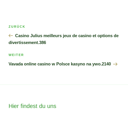
Beitragsnavigation
Vorheriger
ZURÜCK
Beitrag
Casino Julius meilleurs jeux de casino et options de
divertissement.386
Nächster
WEITER
Beitrag
Vavada online casino w Polsce kasyno na ywo.2140
Hier findest du uns