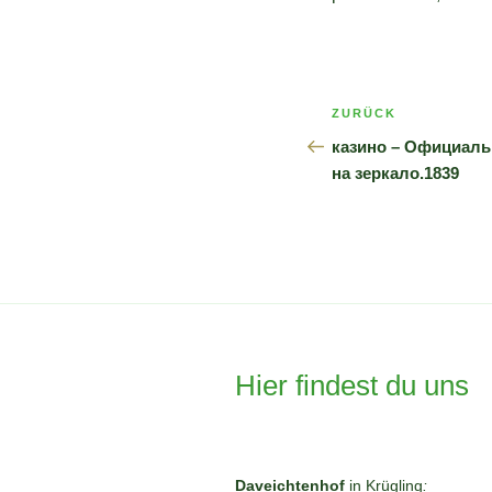
Beitragsnavi
Vorheriger
ZURÜCK
Beitrag
казино – Официальн
на зеркало.1839
Hier findest du uns
Daveichtenhof
in Krügling
: