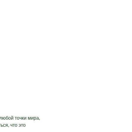
любой точки мира,
ься, что это