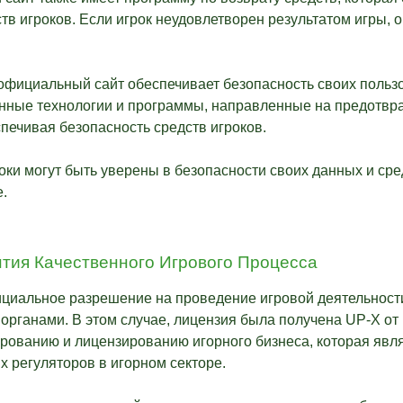
тв игроков. Если игрок неудовлетворен результатом игры, 
официальный сайт обеспечивает безопасность своих польз
нные технологии и программы, направленные на предотвр
печивая безопасность средств игроков.
оки могут быть уверены в безопасности своих данных и сре
.
нтия Качественного Игрового Процесса
ициальное разрешение на проведение игровой деятельност
органами. В этом случае, лицензия была получена UP-X от
ированию и лицензированию игорного бизнеса, которая явл
 регуляторов в игорном секторе.