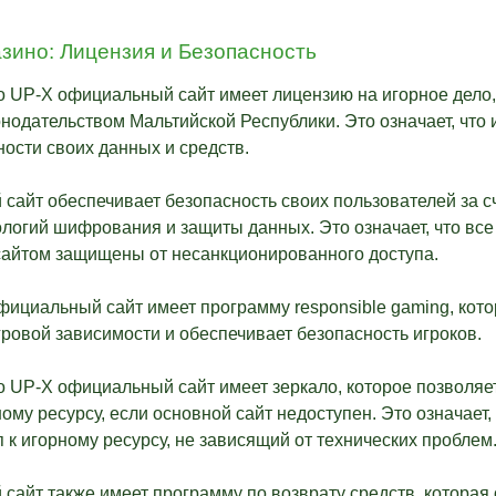
зино: Лицензия и Безопасность
то UP-X официальный сайт имеет лицензию на игорное дело
онодательством Мальтийской Республики. Это означает, что 
ости своих данных и средств.
сайт обеспечивает безопасность своих пользователей за с
логий шифрования и защиты данных. Это означает, что все
сайтом защищены от несанкционированного доступа.
фициальный сайт имеет программу responsible gaming, кот
ровой зависимости и обеспечивает безопасность игроков.
о UP-X официальный сайт имеет зеркало, которое позволяе
ному ресурсу, если основной сайт недоступен. Это означает, 
п к игорному ресурсу, не зависящий от технических проблем
сайт также имеет программу по возврату средств, которая