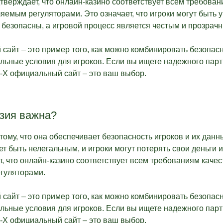
верждает, что онлайн-казино соответствует всем требован
яемым регуляторами. Это означает, что игроки могут быть у
 безопасны, а игровой процесс является честым и прозрач
айт – это пример того, как можно комбинировать безопасн
альные условия для игроков. Если вы ищете надежного пар
P-X официальный сайт – это ваш выбор.
зия важна?
ому, что она обеспечивает безопасность игроков и их данн
т быть нелегальным, и игроки могут потерять свои деньги 
, что онлайн-казино соответствует всем требованиям качес
гуляторами.
айт – это пример того, как можно комбинировать безопасн
альные условия для игроков. Если вы ищете надежного пар
P-X официальный сайт – это ваш выбор.