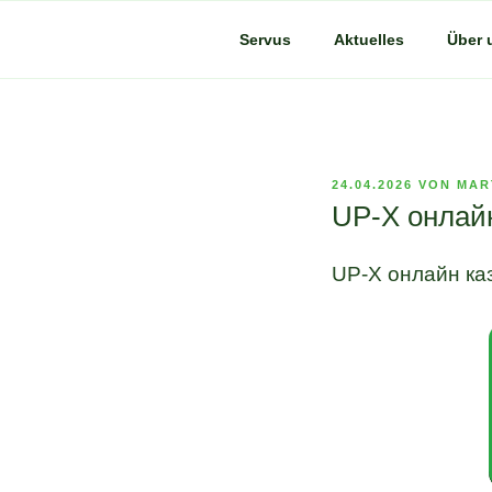
Zum
Inhalt
Servus
Aktuelles
Über 
springen
VERÖFFENTLICHT
24.04.2026
VON
MAR
AM
UP-X онлайн
UP-X онлайн ка