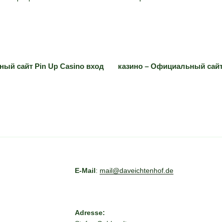
gation
ый сайт Pin Up Casino вход
казино – Официальный сайт
E-Mail
:
mail@daveichtenhof.de
Adresse: