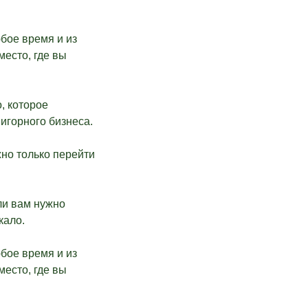
бое время и из
место, где вы
, которое
игорного бизнеса.
жно только перейти
ли вам нужно
кало.
бое время и из
место, где вы