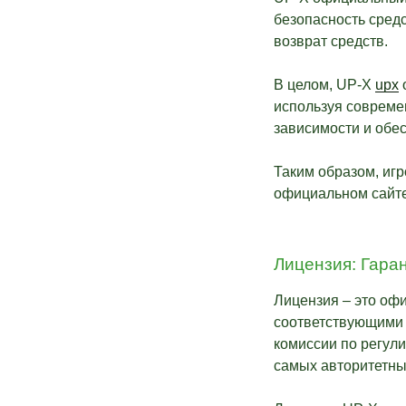
безопасность средс
возврат средств.
В целом, UP-X
upx
используя совреме
зависимости и обес
Таким образом, игр
официальном сайте
Лицензия: Гара
Лицензия – это оф
соответствующими 
комиссии по регул
самых авторитетных