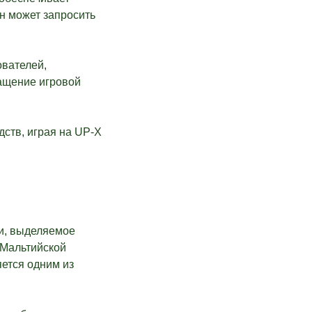
он может запросить
ователей,
ащение игровой
дств, играя на UP-X
и, выделяемое
 Мальтийской
яется одним из