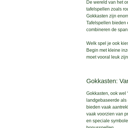
De wereld van het on
tafelspellen zoals ro
Gokkasten zijn enor
Tafelspellen bieden 
combineren de spann
Welk spel je ook kies
Begin met kleine inz
moet vooral leuk zij
Gokkasten: Van
Gokkasten, ook wel 
landgebaseerde als o
bieden vaak aantrek
vaak voorzien van p
en speciale symbole
bonusspellen.