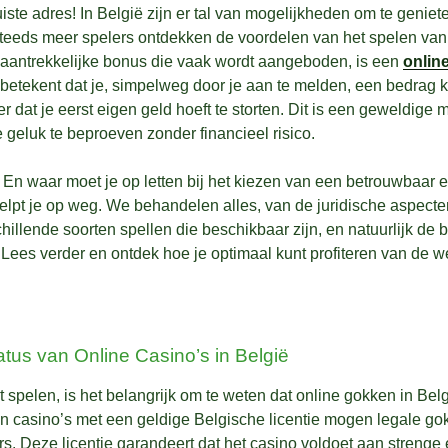
uiste adres! In België zijn er tal van mogelijkheden om te genie
teeds meer spelers ontdekken de voordelen van het spelen vanu
 aantrekkelijke bonus die vaak wordt aangeboden, is een
onlin
t betekent dat je, simpelweg door je aan te melden, een bedrag
r dat je eerst eigen geld hoeft te storten. Dit is een geweldige
e geluk te beproeven zonder financieel risico.
En waar moet je op letten bij het kiezen van een betrouwbaar en
elpt je op weg. We behandelen alles, van de juridische aspect
schillende soorten spellen die beschikbaar zijn, en natuurlijk de
d. Lees verder en ontdek hoe je optimaal kunt profiteren van de w
atus van Online Casino’s in België
t spelen, is het belangrijk om te weten dat online gokken in Bel
een casino’s met een geldige Belgische licentie mogen legale g
s. Deze licentie garandeert dat het casino voldoet aan strenge