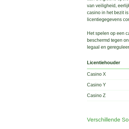
van veiligheid, eerli
casino in het bezit i
licentiegegevens co
Het spelen op een ca
beschermd tegen onee
legaal en gereguleer
Licentiehouder
Casino X
Casino Y
Casino Z
Verschillende So