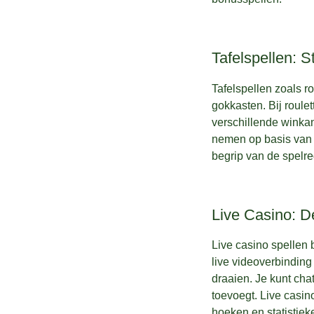
Tafelspellen: S
Tafelspellen zoals r
gokkasten. Bij roulet
verschillende winkan
nemen op basis van d
begrip van de spelre
Live Casino: D
Live casino spellen 
live videoverbinding
draaien. Je kunt cha
toevoegt. Live casin
hoeken en statistiek