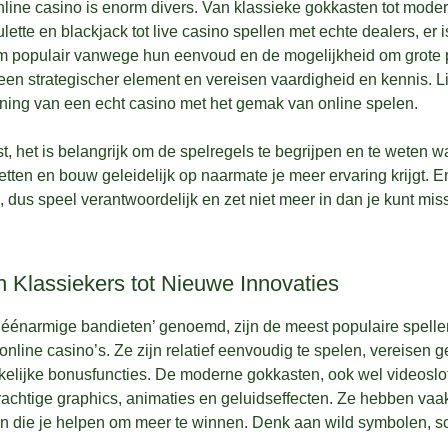
line casino is enorm divers. Van klassieke gokkasten tot moder
ulette en blackjack tot live casino spellen met echte dealers, er i
m populair vanwege hun eenvoud en de mogelijkheid om grote p
een strategischer element en vereisen vaardigheid en kennis. L
ing van een echt casino met het gemak van online spelen.
t, het is belangrijk om de spelregels te begrijpen en te weten wa
etten en bouw geleidelijk op naarmate je meer ervaring krijgt. 
n, dus speel verantwoordelijk en zet niet meer in dan je kunt mis
 Klassiekers tot Nieuwe Innovaties
‘éénarmige bandieten’ genoemd, zijn de meest populaire spelle
nline casino’s. Ze zijn relatief eenvoudig te spelen, vereisen g
kelijke bonusfuncties. De moderne gokkasten, ook wel videoslo
rachtige graphics, animaties en geluidseffecten. Ze hebben vaa
n die je helpen om meer te winnen. Denk aan wild symbolen, s