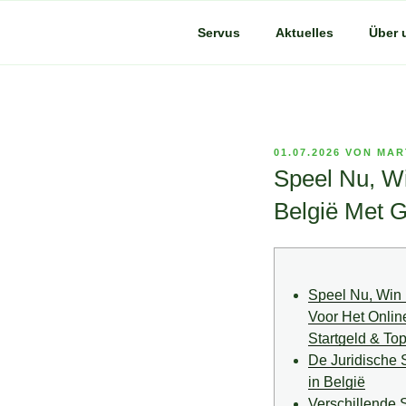
Zum
Inhalt
Servus
Aktuelles
Über 
springen
VERÖFFENTLICHT
01.07.2026
VON
MAR
AM
Speel Nu, W
België Met G
Speel Nu, Win 
Voor Het Onlin
Startgeld & To
De Juridische 
in België
Verschillende 