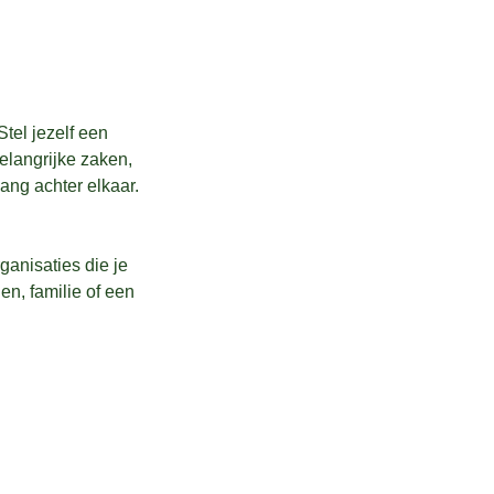
tel jezelf een
elangrijke zaken,
ang achter elkaar.
rganisaties die je
n, familie of een