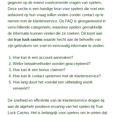
gegeven op de meest voorkomende vragen van spelers.
Deze sectie is een handige bron voor spelers die snel een
antwoord op hun vraag willen vinden zonder contact op te
nemen met de klantenservice. De FAQ is georganiseerd in
verschillende categorieën, waardoor spelers gemakkelijk
de informatie kunnen vinden die ze zoeken. Dit toont aan
dat
true luck casino
waarde hecht aan de behoefte van
zijn gebruikers om snel en eenvoudig informatie te vinden.
Hoe kan ik een account aanmaken?
Welke betaalmethoden worden geaccepteerd?
Hoe kan ik een bonus claimen?
Hoe kan ik contact opnemen met de klantenservice?
Hoe lang duurt het voordat een uitbetaling wordt
verwerkt?
De snelheid en efficiëntie van de klantenservice dragen bij
aan de algehele positieve ervaring van het spelen bij True
Luck Casino. Het is belangrijk voor spelers om te weten dat