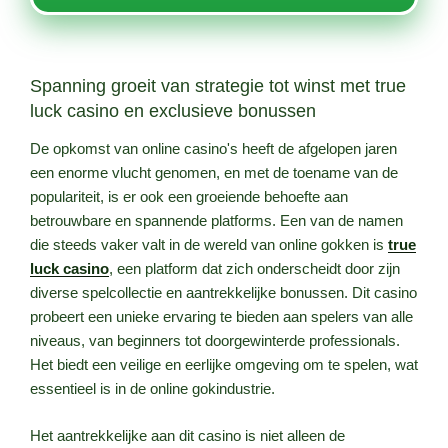
Spanning groeit van strategie tot winst met true
luck casino en exclusieve bonussen
De opkomst van online casino's heeft de afgelopen jaren
een enorme vlucht genomen, en met de toename van de
populariteit, is er ook een groeiende behoefte aan
betrouwbare en spannende platforms. Een van de namen
die steeds vaker valt in de wereld van online gokken is
true
luck casino
, een platform dat zich onderscheidt door zijn
diverse spelcollectie en aantrekkelijke bonussen. Dit casino
probeert een unieke ervaring te bieden aan spelers van alle
niveaus, van beginners tot doorgewinterde professionals.
Het biedt een veilige en eerlijke omgeving om te spelen, wat
essentieel is in de online gokindustrie.
Het aantrekkelijke aan dit casino is niet alleen de