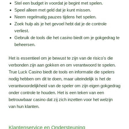
Stel een budget in voordat je begint met spelen.
Speel alleen met geld dat je kunt missen.
Neem regelmatig pauzes tijdens het spelen.
Zoek hulp als je het gevoel hebt dat je de controle
verliest.
Gebruik de tools die het casino biedt om je gokgedrag te
beheersen.
Het is essentieel om je bewust te zijn van de risico's die
verbonden zijn aan gokken en om verantwoord te spelen.
True Luck Casino biedt de tools en informatie die spelers
nodig hebben om dit te doen, maar uiteindelijk is het de
verantwoordelijkheid van de speler om zijn eigen gokgedrag
onder controle te houden. Het is een teken van een
betrouwbaar casino dat zij zich inzetten voor het welzijn
van hun klanten.
Klantenservice en Ondersteuning