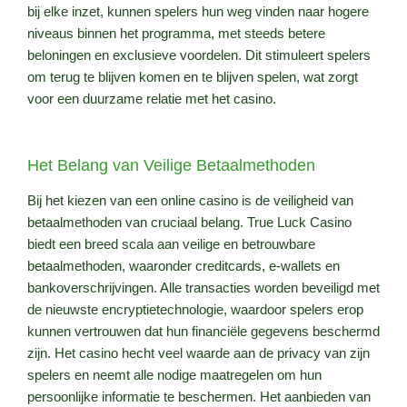
bij elke inzet, kunnen spelers hun weg vinden naar hogere
niveaus binnen het programma, met steeds betere
beloningen en exclusieve voordelen. Dit stimuleert spelers
om terug te blijven komen en te blijven spelen, wat zorgt
voor een duurzame relatie met het casino.
Het Belang van Veilige Betaalmethoden
Bij het kiezen van een online casino is de veiligheid van
betaalmethoden van cruciaal belang. True Luck Casino
biedt een breed scala aan veilige en betrouwbare
betaalmethoden, waaronder creditcards, e-wallets en
bankoverschrijvingen. Alle transacties worden beveiligd met
de nieuwste encryptietechnologie, waardoor spelers erop
kunnen vertrouwen dat hun financiële gegevens beschermd
zijn. Het casino hecht veel waarde aan de privacy van zijn
spelers en neemt alle nodige maatregelen om hun
persoonlijke informatie te beschermen. Het aanbieden van