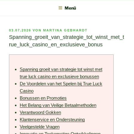
Zum
Menü
Inhalt
springen
VERÖFFENTLICHT
03.07.2026
VON
MARTINA GEBHARDT
AM
Spanning_groeit_van_strategie_tot_winst_met_t
rue_luck_casino_en_exclusieve_bonus
Spanning groeit van strategie tot winst met
true luck casino en exclusieve bonussen
De Voordelen van het Spelen bij True Luck
Casino
Bonussen en Promoties
Het Belang van Veilige Betaalmethoden
Verantwoord Gokken
Klantenservice en Ondersteuning
Veelgestelde Vragen
Innovatie en Toekomstige Ontwikkelingen