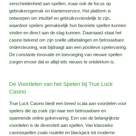
verscheidenheid aan spellen, maar ook de focus op
gebruikersgemak en klantenservice. Het platform is
ontworpen om intuïtief en gebruiksvriendelijk te zijn,
waardoor spelers gemakkelijk hun favoriete spellen kunnen
vinden en direct aan de slag kunnen. Daarnaast staat het
casino bekend om zijn snelle uitbetalingen en betrouwbare
ondersteuning, wat bijdraagt aan een positieve spelervaring.
De constante innovatie en toevoeging van nieuwe spellen
zorgen ervoor dat er altijd iets nieuws te ontdekken is.
De Voordelen van het Spelen bij True Luck
Casino
True Luck Casino biedt een breed scala aan voordelen voor
spelers die op zoek zijn naar een betrouwbare en
spannende online gokervaring. Een van de belangrijkste
voordelen is de diversiteit aan spellen. Van klassieke
casinospellen zoals roulette en blackjack tot moderne