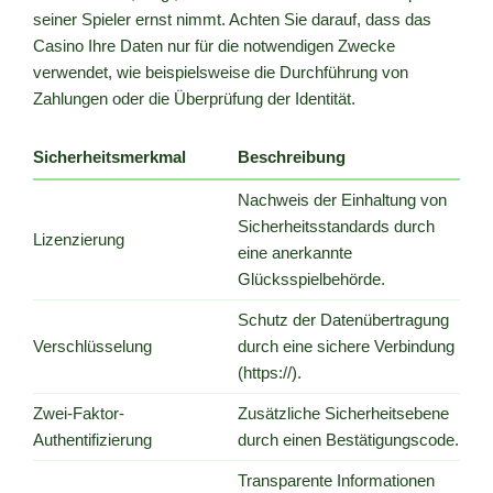
seiner Spieler ernst nimmt. Achten Sie darauf, dass das
Casino Ihre Daten nur für die notwendigen Zwecke
verwendet, wie beispielsweise die Durchführung von
Zahlungen oder die Überprüfung der Identität.
Sicherheitsmerkmal
Beschreibung
Nachweis der Einhaltung von
Sicherheitsstandards durch
Lizenzierung
eine anerkannte
Glücksspielbehörde.
Schutz der Datenübertragung
Verschlüsselung
durch eine sichere Verbindung
(https://).
Zwei-Faktor-
Zusätzliche Sicherheitsebene
Authentifizierung
durch einen Bestätigungscode.
Transparente Informationen