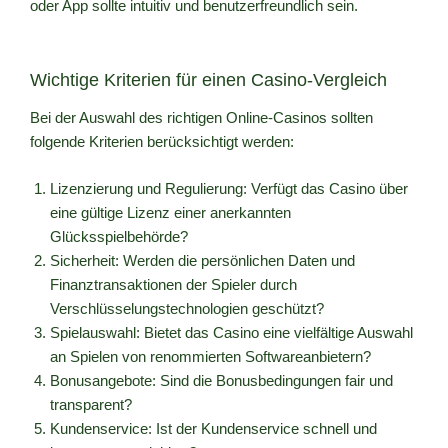
oder App sollte intuitiv und benutzerfreundlich sein.
Wichtige Kriterien für einen Casino-Vergleich
Bei der Auswahl des richtigen Online-Casinos sollten
folgende Kriterien berücksichtigt werden:
Lizenzierung und Regulierung: Verfügt das Casino über
eine gültige Lizenz einer anerkannten
Glücksspielbehörde?
Sicherheit: Werden die persönlichen Daten und
Finanztransaktionen der Spieler durch
Verschlüsselungstechnologien geschützt?
Spielauswahl: Bietet das Casino eine vielfältige Auswahl
an Spielen von renommierten Softwareanbietern?
Bonusangebote: Sind die Bonusbedingungen fair und
transparent?
Kundenservice: Ist der Kundenservice schnell und