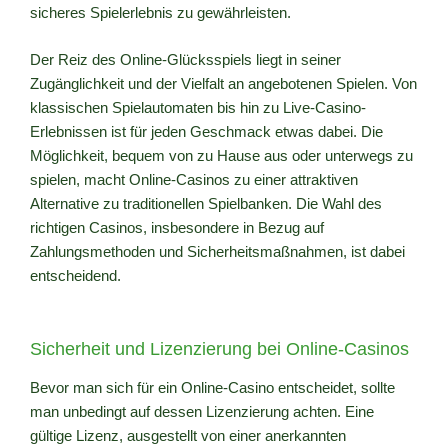
sicheres Spielerlebnis zu gewährleisten.
Der Reiz des Online-Glücksspiels liegt in seiner
Zugänglichkeit und der Vielfalt an angebotenen Spielen. Von
klassischen Spielautomaten bis hin zu Live-Casino-
Erlebnissen ist für jeden Geschmack etwas dabei. Die
Möglichkeit, bequem von zu Hause aus oder unterwegs zu
spielen, macht Online-Casinos zu einer attraktiven
Alternative zu traditionellen Spielbanken. Die Wahl des
richtigen Casinos, insbesondere in Bezug auf
Zahlungsmethoden und Sicherheitsmaßnahmen, ist dabei
entscheidend.
Sicherheit und Lizenzierung bei Online-Casinos
Bevor man sich für ein Online-Casino entscheidet, sollte
man unbedingt auf dessen Lizenzierung achten. Eine
gültige Lizenz, ausgestellt von einer anerkannten