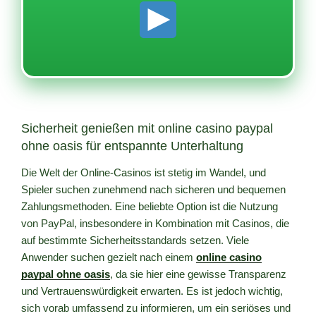
Sicherheit genießen mit online casino paypal
ohne oasis für entspannte Unterhaltung
Die Welt der Online-Casinos ist stetig im Wandel, und
Spieler suchen zunehmend nach sicheren und bequemen
Zahlungsmethoden. Eine beliebte Option ist die Nutzung
von PayPal, insbesondere in Kombination mit Casinos, die
auf bestimmte Sicherheitsstandards setzen. Viele
Anwender suchen gezielt nach einem
online casino
paypal ohne oasis
, da sie hier eine gewisse Transparenz
und Vertrauenswürdigkeit erwarten. Es ist jedoch wichtig,
sich vorab umfassend zu informieren, um ein seriöses und