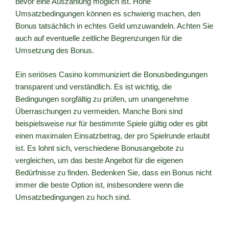
bevor eine Auszahlung möglich ist. Hohe
Umsatzbedingungen können es schwierig machen, den
Bonus tatsächlich in echtes Geld umzuwandeln. Achten Sie
auch auf eventuelle zeitliche Begrenzungen für die
Umsetzung des Bonus.
Ein seriöses Casino kommuniziert die Bonusbedingungen
transparent und verständlich. Es ist wichtig, die
Bedingungen sorgfältig zu prüfen, um unangenehme
Überraschungen zu vermeiden. Manche Boni sind
beispielsweise nur für bestimmte Spiele gültig oder es gibt
einen maximalen Einsatzbetrag, der pro Spielrunde erlaubt
ist. Es lohnt sich, verschiedene Bonusangebote zu
vergleichen, um das beste Angebot für die eigenen
Bedürfnisse zu finden. Bedenken Sie, dass ein Bonus nicht
immer die beste Option ist, insbesondere wenn die
Umsatzbedingungen zu hoch sind.