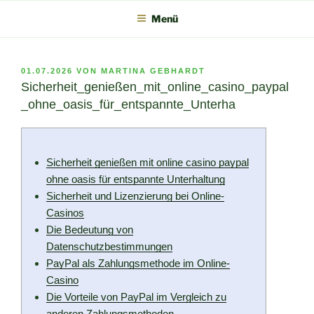
Zum
Menü
Inhalt
springen
VERÖFFENTLICHT
01.07.2026
VON
MARTINA GEBHARDT
AM
Sicherheit_genießen_mit_online_casino_paypal
_ohne_oasis_für_entspannte_Unterha
Sicherheit genießen mit online casino paypal
ohne oasis für entspannte Unterhaltung
Sicherheit und Lizenzierung bei Online-
Casinos
Die Bedeutung von
Datenschutzbestimmungen
PayPal als Zahlungsmethode im Online-
Casino
Die Vorteile von PayPal im Vergleich zu
anderen Zahlungsmethoden