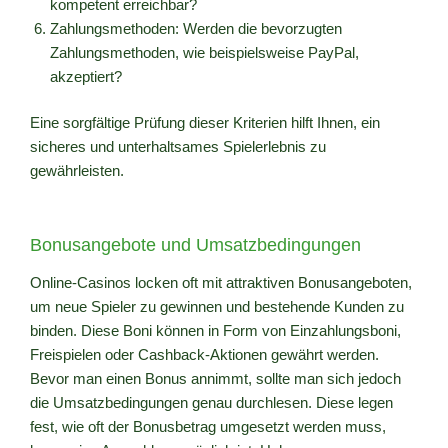
kompetent erreichbar?
Zahlungsmethoden: Werden die bevorzugten
Zahlungsmethoden, wie beispielsweise PayPal,
akzeptiert?
Eine sorgfältige Prüfung dieser Kriterien hilft Ihnen, ein
sicheres und unterhaltsames Spielerlebnis zu
gewährleisten.
Bonusangebote und Umsatzbedingungen
Online-Casinos locken oft mit attraktiven Bonusangeboten,
um neue Spieler zu gewinnen und bestehende Kunden zu
binden. Diese Boni können in Form von Einzahlungsboni,
Freispielen oder Cashback-Aktionen gewährt werden.
Bevor man einen Bonus annimmt, sollte man sich jedoch
die Umsatzbedingungen genau durchlesen. Diese legen
fest, wie oft der Bonusbetrag umgesetzt werden muss,