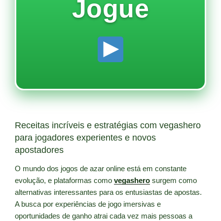
Jogue
Receitas incríveis e estratégias com vegashero
para jogadores experientes e novos
apostadores
O mundo dos jogos de azar online está em constante
evolução, e plataformas como
vegashero
surgem como
alternativas interessantes para os entusiastas de apostas.
A busca por experiências de jogo imersivas e
oportunidades de ganho atrai cada vez mais pessoas a