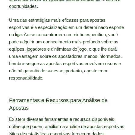
oportunidades.
Uma das estratégias mais eficazes para apostas
esportivas é a especialização em um determinado esporte
ou liga. Ao se concentrar em um nicho específico, você
pode adquirir um conhecimento mais profundo sobre as
equipes, jogadores e dinâmicas do jogo, o que lhe dará
uma vantagem sobre os apostadores menos informados.
Lembre-se que as apostas esportivas envolvem riscos e
não há garantia de sucesso, portanto, aposte com
responsabilidade.
Ferramentas e Recursos para Análise de
Apostas
Existem diversas ferramentas e recursos disponíveis
online que podem auxiliar na análise de apostas esportivas.
Sites de estatísticas esportivas fornecem dados