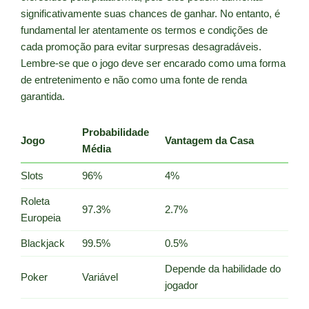
significativamente suas chances de ganhar. No entanto, é
fundamental ler atentamente os termos e condições de
cada promoção para evitar surpresas desagradáveis.
Lembre-se que o jogo deve ser encarado como uma forma
de entretenimento e não como uma fonte de renda
garantida.
Probabilidade
Jogo
Vantagem da Casa
Média
Slots
96%
4%
Roleta
97.3%
2.7%
Europeia
Blackjack
99.5%
0.5%
Depende da habilidade do
Poker
Variável
jogador