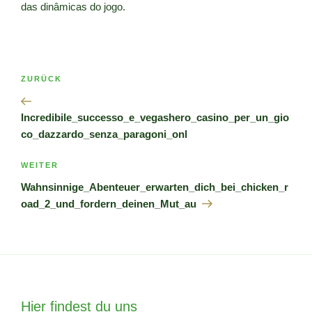
das dinâmicas do jogo.
Beitragsnavigation
Vorheriger
ZURÜCK
Beitrag
Incredibile_successo_e_vegashero_casino_per_un_gio
co_dazzardo_senza_paragoni_onl
Nächster
WEITER
Beitrag
Wahnsinnige_Abenteuer_erwarten_dich_bei_chicken_r
oad_2_und_fordern_deinen_Mut_au
Hier findest du uns