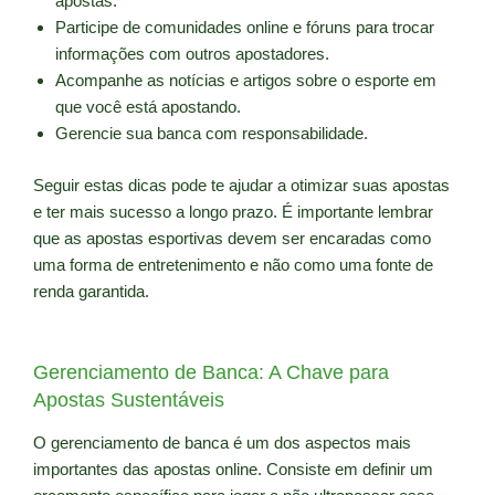
apostas.
Participe de comunidades online e fóruns para trocar
informações com outros apostadores.
Acompanhe as notícias e artigos sobre o esporte em
que você está apostando.
Gerencie sua banca com responsabilidade.
Seguir estas dicas pode te ajudar a otimizar suas apostas
e ter mais sucesso a longo prazo. É importante lembrar
que as apostas esportivas devem ser encaradas como
uma forma de entretenimento e não como uma fonte de
renda garantida.
Gerenciamento de Banca: A Chave para
Apostas Sustentáveis
O gerenciamento de banca é um dos aspectos mais
importantes das apostas online. Consiste em definir um