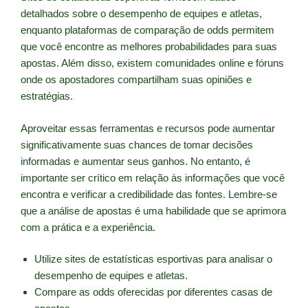
detalhados sobre o desempenho de equipes e atletas,
enquanto plataformas de comparação de odds permitem
que você encontre as melhores probabilidades para suas
apostas. Além disso, existem comunidades online e fóruns
onde os apostadores compartilham suas opiniões e
estratégias.
Aproveitar essas ferramentas e recursos pode aumentar
significativamente suas chances de tomar decisões
informadas e aumentar seus ganhos. No entanto, é
importante ser crítico em relação às informações que você
encontra e verificar a credibilidade das fontes. Lembre-se
que a análise de apostas é uma habilidade que se aprimora
com a prática e a experiência.
Utilize sites de estatísticas esportivas para analisar o
desempenho de equipes e atletas.
Compare as odds oferecidas por diferentes casas de