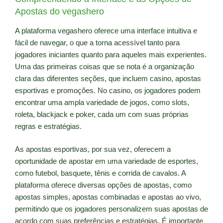
Apostas do vegashero
A plataforma vegashero oferece uma interface intuitiva e
fácil de navegar, o que a torna acessível tanto para
jogadores iniciantes quanto para aqueles mais experientes.
Uma das primeiras coisas que se nota é a organização
clara das diferentes seções, que incluem casino, apostas
esportivas e promoções. No casino, os jogadores podem
encontrar uma ampla variedade de jogos, como slots,
roleta, blackjack e poker, cada um com suas próprias
regras e estratégias.
As apostas esportivas, por sua vez, oferecem a
oportunidade de apostar em uma variedade de esportes,
como futebol, basquete, tênis e corrida de cavalos. A
plataforma oferece diversas opções de apostas, como
apostas simples, apostas combinadas e apostas ao vivo,
permitindo que os jogadores personalizem suas apostas de
acordo com suas preferências e estratégias. É importante