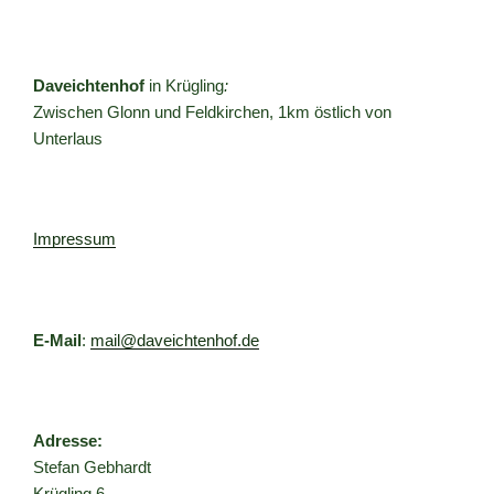
Daveichtenhof
in Krügling
:
Zwischen Glonn und Feldkirchen, 1km östlich von
Unterlaus
Impressum
E-Mail
:
mail@daveichtenhof.de
Adresse:
Stefan Gebhardt
Krügling 6