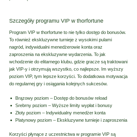
Szczegóły programu VIP w thorfortune
Program VIP w thorfortune to nie tylko dostęp do bonusów.
To również ekskluzywne turnieje z wysokimi pulami
nagród, indywidualni menedżerowie konta oraz
zaproszenia na ekskluzywne wydarzenia. To jak
wchodzenie do elitarnego klubu, gdzie gracze są traktowani
jak VIP-y i otrzymują wszystko, co najlepsze. Im wyższy
poziom VIP, tym lepsze korzyści. To dodatkowa motywacja
do regularnej gry i osiągania kolejnych sukcesów.
Brązowy poziom – Dostęp do bonusów reload
Srebrny poziom – Wyższe limity wypłat i bonusy
Złoty poziom – Indywidualny menedżer konta
Platynowy poziom – Ekskluzywne turnieje i zaproszenia
Korzyści płynące z uczestnictwa w programie VIP są