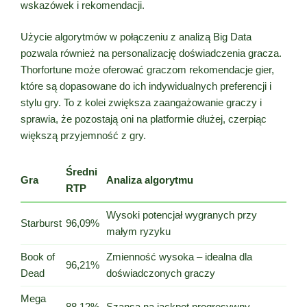
wskazówek i rekomendacji.
Użycie algorytmów w połączeniu z analizą Big Data
pozwala również na personalizację doświadczenia gracza.
Thorfortune może oferować graczom rekomendacje gier,
które są dopasowane do ich indywidualnych preferencji i
stylu gry. To z kolei zwiększa zaangażowanie graczy i
sprawia, że pozostają oni na platformie dłużej, czerpiąc
większą przyjemność z gry.
Średni
Gra
Analiza algorytmu
RTP
Wysoki potencjał wygranych przy
Starburst
96,09%
małym ryzyku
Book of
Zmienność wysoka – idealna dla
96,21%
Dead
doświadczonych graczy
Mega
88,12%
Szansa na jackpot progresywny