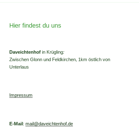
Hier findest du uns
Daveichtenhof
in Krügling
:
Zwischen Glonn und Feldkirchen, 1km östlich von
Unterlaus
Impressum
E-Mail
:
mail@daveichtenhof.de