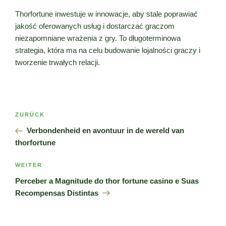
Thorfortune inwestuje w innowacje, aby stale poprawiać
jakość oferowanych usług i dostarczać graczom
niezapomniane wrażenia z gry. To długoterminowa
strategia, która ma na celu budowanie lojalności graczy i
tworzenie trwałych relacji.
Beitragsnavigation
Vorheriger
ZURÜCK
Beitrag
Verbondenheid en avontuur in de wereld van
thorfortune
Nächster
WEITER
Beitrag
Perceber a Magnitude do thor fortune casino e Suas
Recompensas Distintas