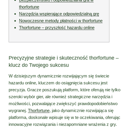
thorfortune
Narzędzia wspierające odpowiedzialną grę
Nowoczesne metody płatności w thorfortune
Thorfortune – przyszłość hazardu online
Precyzyjne strategie i skuteczność thorfortune –
klucz do Twojego sukcesu
W dzisiejszym dynamicznie rozwijającym się świecie
hazardu online, kluczem do osiągnięcia sukcesu jest
precyzja. Gracze poszukują platform, które oferują nie tylko
szeroki wybór gier, ale również strategiczne narzędzia i
możliwości, pozwalające zwiększyć prawdopodobieństwo
wygranej.
Thorfortune
, jako dynamicznie rozwijająca się
platforma, doskonale wpisuje się w te oczekiwania, oferując
innowacyjne rozwiązania i niezapomniane wrażenia z gry.