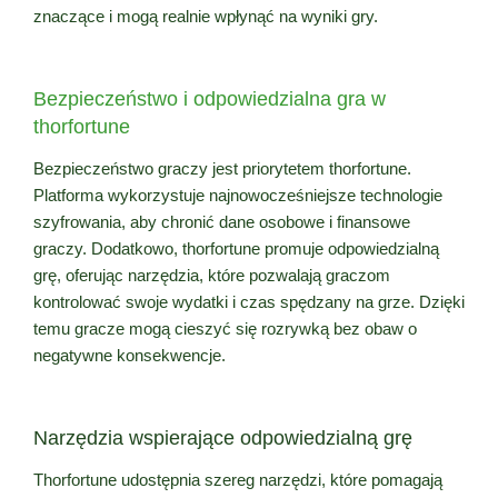
znaczące i mogą realnie wpłynąć na wyniki gry.
Bezpieczeństwo i odpowiedzialna gra w
thorfortune
Bezpieczeństwo graczy jest priorytetem thorfortune.
Platforma wykorzystuje najnowocześniejsze technologie
szyfrowania, aby chronić dane osobowe i finansowe
graczy. Dodatkowo, thorfortune promuje odpowiedzialną
grę, oferując narzędzia, które pozwalają graczom
kontrolować swoje wydatki i czas spędzany na grze. Dzięki
temu gracze mogą cieszyć się rozrywką bez obaw o
negatywne konsekwencje.
Narzędzia wspierające odpowiedzialną grę
Thorfortune udostępnia szereg narzędzi, które pomagają