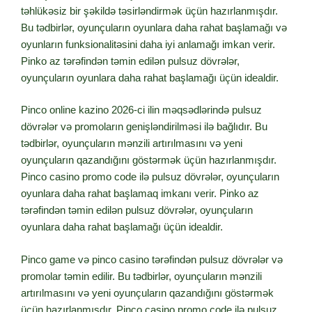
təhlükəsiz bir şəkildə təsirləndirmək üçün hazırlanmışdır.
Bu tədbirlər, oyunçuların oyunlara daha rahat başlamağı və
oyunların funksionalitəsini daha iyi anlamağı imkan verir.
Pinko az tərəfindən təmin edilən pulsuz dövrələr,
oyunçuların oyunlara daha rahat başlamağı üçün idealdir.
Pinco online kazino 2026-ci ilin məqsədlərində pulsuz
dövrələr və promoların genişləndirilməsi ilə bağlıdır. Bu
tədbirlər, oyunçuların mənzili artırılmasını və yeni
oyunçuların qazandığını göstərmək üçün hazırlanmışdır.
Pinco casino promo code ilə pulsuz dövrələr, oyunçuların
oyunlara daha rahat başlamaq imkanı verir. Pinko az
tərəfindən təmin edilən pulsuz dövrələr, oyunçuların
oyunlara daha rahat başlamağı üçün idealdir.
Pinco game və pinco casino tərəfindən pulsuz dövrələr və
promolar təmin edilir. Bu tədbirlər, oyunçuların mənzili
artırılmasını və yeni oyunçuların qazandığını göstərmək
üçün hazırlanmışdır. Pinco casino promo code ilə pulsuz