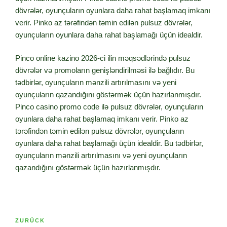
dövrələr, oyunçuların oyunlara daha rahat başlamaq imkanı
verir. Pinko az tərəfindən təmin edilən pulsuz dövrələr,
oyunçuların oyunlara daha rahat başlamağı üçün idealdir.
Pinco online kazino 2026-ci ilin məqsədlərində pulsuz
dövrələr və promoların genişləndirilməsi ilə bağlıdır. Bu
tədbirlər, oyunçuların mənzili artırılmasını və yeni
oyunçuların qazandığını göstərmək üçün hazırlanmışdır.
Pinco casino promo code ilə pulsuz dövrələr, oyunçuların
oyunlara daha rahat başlamaq imkanı verir. Pinko az
tərəfindən təmin edilən pulsuz dövrələr, oyunçuların
oyunlara daha rahat başlamağı üçün idealdir. Bu tədbirlər,
oyunçuların mənzili artırılmasını və yeni oyunçuların
qazandığını göstərmək üçün hazırlanmışdır.
Beitragsnavigation
Vorheriger
ZURÜCK