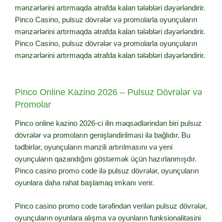
mənzərlərini artırmaqda ətrafda kalan tələbləri dəyərləndirir.
Pinco Casino, pulsuz dövrələr və promolarla oyunçuların
mənzərlərini artırmaqda ətrafda kalan tələbləri dəyərləndirir.
Pinco Casino, pulsuz dövrələr və promolarla oyunçuların
mənzərlərini artırmaqda ətrafda kalan tələbləri dəyərləndirir.
Pinco Online Kazino 2026 – Pulsuz Dövrələr və
Promolar
Pinco online kazino 2026-ci ilin məqsədlərindən biri pulsuz
dövrələr və promoların genişləndirilməsi ilə bağlıdır. Bu
tədbirlər, oyunçuların mənzili artırılmasını və yeni
oyunçuların qazandığını göstərmək üçün hazırlanmışdır.
Pinco casino promo code ilə pulsuz dövrələr, oyunçuların
oyunlara daha rahat başlamaq imkanı verir.
Pinco casino promo code tərəfindən verilən pulsuz dövrələr,
oyunçuların oyunlara alışma və oyunların funksionalitəsini