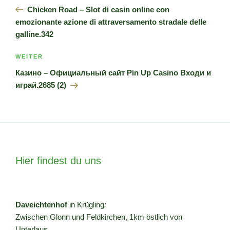
Beitrag
Chicken Road – Slot di casin online con
emozionante azione di attraversamento stradale delle
galline.342
Nächster
WEITER
Beitrag
Казино – Официальный сайт Pin Up Casino Входи и
играй.2685 (2)
Hier findest du uns
Daveichtenhof
in Krügling
:
Zwischen Glonn und Feldkirchen, 1km östlich von
Unterlaus