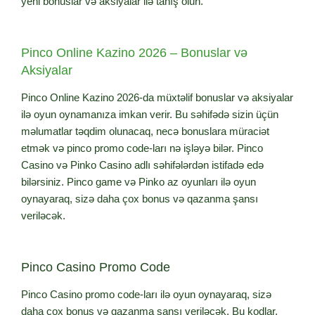
yeni bonuslar və aksiyalar ilə tanış olun.
Pinco Online Kazino 2026 – Bonuslar və
Aksiyalar
Pinco Online Kazino 2026-da müxtəlif bonuslar və aksiyalar
ilə oyun oynamanıza imkan verir. Bu səhifədə sizin üçün
məlumatlar təqdim olunacaq, necə bonuslara müraciət
etmək və pinco promo code-ları nə işləyə bilər. Pinco
Casino və Pinko Casino adlı səhifələrdən istifadə edə
bilərsiniz. Pinco game və Pinko az oyunları ilə oyun
oynayaraq, sizə daha çox bonus və qazanma şansı
veriləcək.
Pinco Casino Promo Code
Pinco Casino promo code-ları ilə oyun oynayaraq, sizə
daha çox bonus və qazanma şansı veriləcək. Bu kodlar,