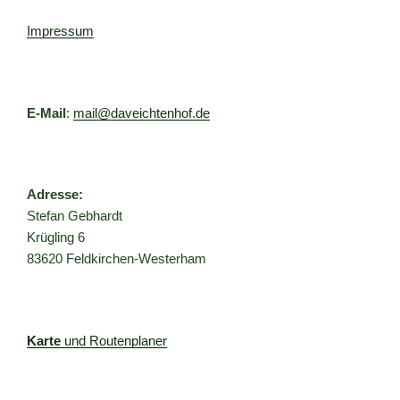
Impressum
E-Mail
:
mail@daveichtenhof.de
Adresse:
Stefan Gebhardt
Krügling 6
83620 Feldkirchen-Westerham
Karte
und Routenplaner