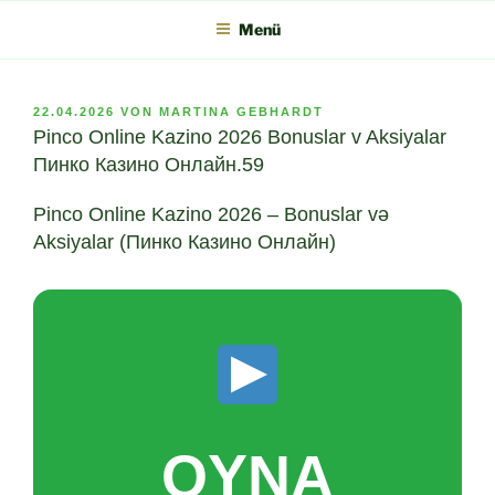
Zum
Menü
Inhalt
springen
VERÖFFENTLICHT
22.04.2026
VON
MARTINA GEBHARDT
AM
Pinco Online Kazino 2026 Bonuslar v Aksiyalar
Пинко Казино Онлайн.59
Pinco Online Kazino 2026 – Bonuslar və
Aksiyalar (Пинко Казино Онлайн)
OYNA