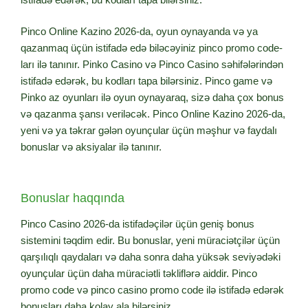
Pinco Online Kazino 2026-da, oyun oynayanda və ya
qazanmaq üçün istifadə edə biləcəyiniz pinco promo code-
ları ilə tanınır. Pinko Casino və Pinco Casino səhifələrindən
istifadə edərək, bu kodları tapa bilərsiniz. Pinco game və
Pinko az oyunları ilə oyun oynayaraq, sizə daha çox bonus
və qazanma şansı veriləcək. Pinco Online Kazino 2026-da,
yeni və ya təkrar gələn oyunçular üçün məşhur və faydalı
bonuslar və aksiyalar ilə tanınır.
Bonuslar haqqında
Pinco Casino 2026-da istifadəçilər üçün geniş bonus
sistemini təqdim edir. Bu bonuslar, yeni müraciətçilər üçün
qarşılıqlı qaydaları və daha sonra daha yüksək seviyədəki
oyunçular üçün daha müraciətli təkliflərə aiddir. Pinco
promo code və pinco casino promo code ilə istifadə edərək
bonusları daha kolay ala bilərsiniz.