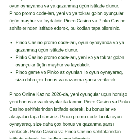
oyun oynayanda və ya qazanmaq üçün istifadə olunur.
Pinco promo code-ları, yeni və ya təkrar gələn oyunçular
üçün məşhur və faydalıdir. Pinco Casino və Pinko Casino
səhifələrindən istifadə edərək, bu kodları tapa bilərsiniz.
Pinco Casino promo code-ları, oyun oynayanda və ya
qazanmaq üçün istifadə olunur.
Pinko Casino promo code-ları, yeni və ya təkrar gələn
oyunçular üçün məşhur və faydalıdir.
Pinco game və Pinko az oyunları ilə oyun oynayaraq,
sizə daha çox bonus və qazanma şansı veriləcək.
Pinco Online Kazino 2026-da, yeni oyunçular üçün həmişə
yeni bonuslar və aksiyalar ilə tanınır. Pinco Casino və Pinko
Casino səhifələrindən istifadə edərək, bu bonuslar və
aksiyaları tapa bilərsiniz. Pinco promo code-ları ilə oyun
oynayaraq, sizə daha çox bonus və qazanma şansı
veriləcək. Pinko Casino və Pinco Casino səhifələrindən
istifadə edərək, bu kodları tapa bilərsiniz.