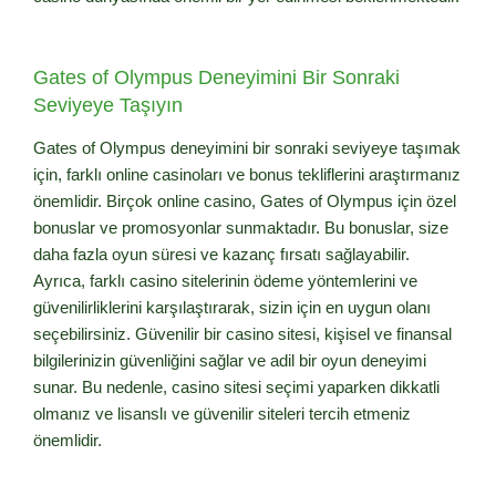
Gates of Olympus Deneyimini Bir Sonraki
Seviyeye Taşıyın
Gates of Olympus deneyimini bir sonraki seviyeye taşımak
için, farklı online casinoları ve bonus tekliflerini araştırmanız
önemlidir. Birçok online casino, Gates of Olympus için özel
bonuslar ve promosyonlar sunmaktadır. Bu bonuslar, size
daha fazla oyun süresi ve kazanç fırsatı sağlayabilir.
Ayrıca, farklı casino sitelerinin ödeme yöntemlerini ve
güvenilirliklerini karşılaştırarak, sizin için en uygun olanı
seçebilirsiniz. Güvenilir bir casino sitesi, kişisel ve finansal
bilgilerinizin güvenliğini sağlar ve adil bir oyun deneyimi
sunar. Bu nedenle, casino sitesi seçimi yaparken dikkatli
olmanız ve lisanslı ve güvenilir siteleri tercih etmeniz
önemlidir.