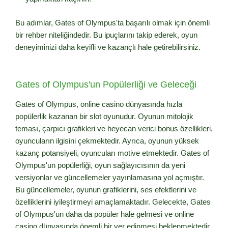
Bu adımlar, Gates of Olympus'ta başarılı olmak için önemli
bir rehber niteliğindedir. Bu ipuçlarını takip ederek, oyun
deneyiminizi daha keyifli ve kazançlı hale getirebilirsiniz.
Gates of Olympus'un Popülerliği ve Geleceği
Gates of Olympus, online casino dünyasında hızla
popülerlik kazanan bir slot oyunudur. Oyunun mitolojik
teması, çarpıcı grafikleri ve heyecan verici bonus özellikleri,
oyuncuların ilgisini çekmektedir. Ayrıca, oyunun yüksek
kazanç potansiyeli, oyuncuları motive etmektedir. Gates of
Olympus'un popülerliği, oyun sağlayıcısının da yeni
versiyonlar ve güncellemeler yayınlamasına yol açmıştır.
Bu güncellemeler, oyunun grafiklerini, ses efektlerini ve
özelliklerini iyileştirmeyi amaçlamaktadır. Gelecekte, Gates
of Olympus'un daha da popüler hale gelmesi ve online
casino dünyasında önemli bir yer edinmesi beklenmektedir.