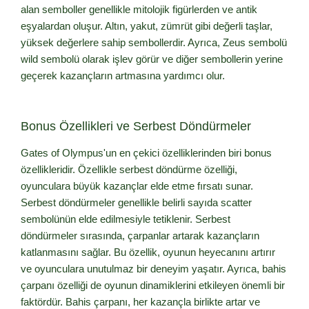
alan semboller genellikle mitolojik figürlerden ve antik
eşyalardan oluşur. Altın, yakut, zümrüt gibi değerli taşlar,
yüksek değerlere sahip sembollerdir. Ayrıca, Zeus sembolü
wild sembolü olarak işlev görür ve diğer sembollerin yerine
geçerek kazançların artmasına yardımcı olur.
Bonus Özellikleri ve Serbest Döndürmeler
Gates of Olympus'un en çekici özelliklerinden biri bonus
özellikleridir. Özellikle serbest döndürme özelliği,
oyunculara büyük kazançlar elde etme fırsatı sunar.
Serbest döndürmeler genellikle belirli sayıda scatter
sembolünün elde edilmesiyle tetiklenir. Serbest
döndürmeler sırasında, çarpanlar artarak kazançların
katlanmasını sağlar. Bu özellik, oyunun heyecanını artırır
ve oyunculara unutulmaz bir deneyim yaşatır. Ayrıca, bahis
çarpanı özelliği de oyunun dinamiklerini etkileyen önemli bir
faktördür. Bahis çarpanı, her kazançla birlikte artar ve