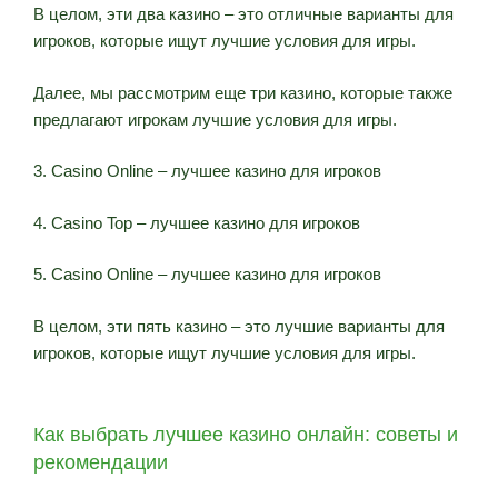
В целом, эти два казино – это отличные варианты для
игроков, которые ищут лучшие условия для игры.
Далее, мы рассмотрим еще три казино, которые также
предлагают игрокам лучшие условия для игры.
3. Casino Online – лучшее казино для игроков
4. Casino Top – лучшее казино для игроков
5. Casino Online – лучшее казино для игроков
В целом, эти пять казино – это лучшие варианты для
игроков, которые ищут лучшие условия для игры.
Как выбрать лучшее казино онлайн: советы и
рекомендации