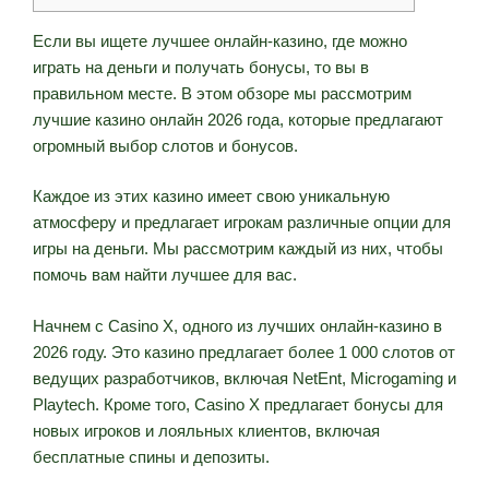
Если вы ищете лучшее онлайн-казино, где можно
играть на деньги и получать бонусы, то вы в
правильном месте. В этом обзоре мы рассмотрим
лучшие казино онлайн 2026 года, которые предлагают
огромный выбор слотов и бонусов.
Каждое из этих казино имеет свою уникальную
атмосферу и предлагает игрокам различные опции для
игры на деньги. Мы рассмотрим каждый из них, чтобы
помочь вам найти лучшее для вас.
Начнем с Casino X, одного из лучших онлайн-казино в
2026 году. Это казино предлагает более 1 000 слотов от
ведущих разработчиков, включая NetEnt, Microgaming и
Playtech. Кроме того, Casino X предлагает бонусы для
новых игроков и лояльных клиентов, включая
бесплатные спины и депозиты.