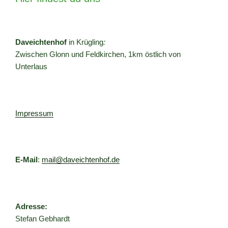
Daveichtenhof
in Krügling
:
Zwischen Glonn und Feldkirchen, 1km östlich von
Unterlaus
Impressum
E-Mail
:
mail@daveichtenhof.de
Adresse:
Stefan Gebhardt