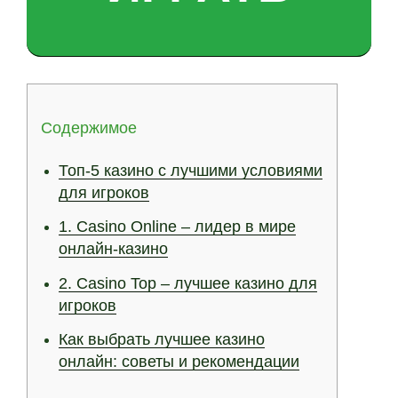
Содержимое
Топ-5 казино с лучшими условиями
для игроков
1. Casino Online – лидер в мире
онлайн-казино
2. Casino Top – лучшее казино для
игроков
Как выбрать лучшее казино
онлайн: советы и рекомендации