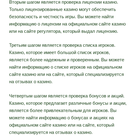
Вторым шагом является проверка лицензии казино.
Только лицензированные казино могут обеспечить
безопасность и честность игры. Вы можете найти
информацию о лицензии на официальном сайте казино
или на сайте регулятора, который выдал лицензию.
Третьим шагом является проверка списка игроков.
Казино, которое имеет большой список игроков,
является более надежным и проверенным. Вы можете
найти информацию о списке игроков на официальном
сайте казино или на сайте, который специализируется
на отзывах о казино.
Четвертым шагом является проверка бонусов и акций.
Казино, которое предлагает различные бонусы и акции,
является более привлекательным для игроков. Вы
можете найти информацию о бонусах и акциях на
официальном сайте казино или на сайте, который
специализируется на отзывах о казино.