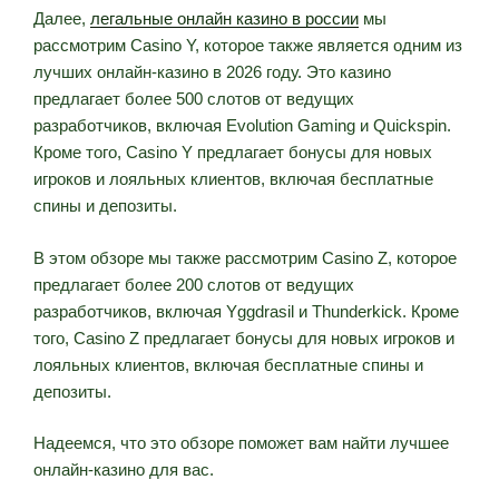
Далее,
легальные онлайн казино в россии
мы
рассмотрим Casino Y, которое также является одним из
лучших онлайн-казино в 2026 году. Это казино
предлагает более 500 слотов от ведущих
разработчиков, включая Evolution Gaming и Quickspin.
Кроме того, Casino Y предлагает бонусы для новых
игроков и лояльных клиентов, включая бесплатные
спины и депозиты.
В этом обзоре мы также рассмотрим Casino Z, которое
предлагает более 200 слотов от ведущих
разработчиков, включая Yggdrasil и Thunderkick. Кроме
того, Casino Z предлагает бонусы для новых игроков и
лояльных клиентов, включая бесплатные спины и
депозиты.
Надеемся, что это обзоре поможет вам найти лучшее
онлайн-казино для вас.