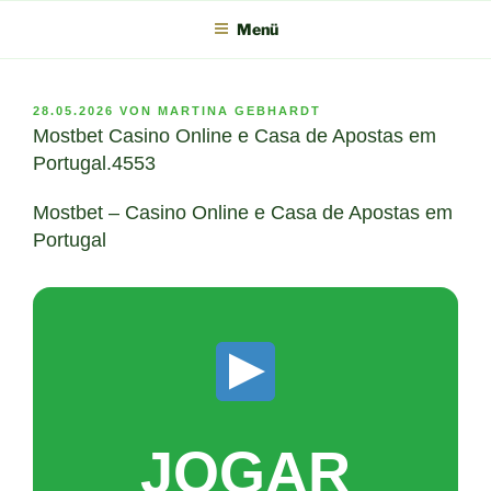
Zum
Menü
Inhalt
springen
VERÖFFENTLICHT
28.05.2026
VON
MARTINA GEBHARDT
AM
Mostbet Casino Online e Casa de Apostas em
Portugal.4553
Mostbet – Casino Online e Casa de Apostas em
Portugal
JOGAR