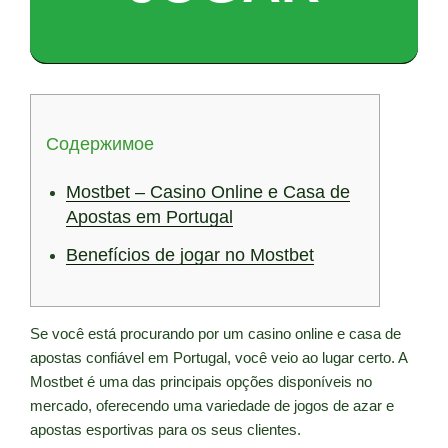
Содержимое
Mostbet – Casino Online e Casa de
Apostas em Portugal
Benefícios de jogar no Mostbet
Se você está procurando por um casino online e casa de
apostas confiável em Portugal, você veio ao lugar certo. A
Mostbet é uma das principais opções disponíveis no
mercado, oferecendo uma variedade de jogos de azar e
apostas esportivas para os seus clientes.