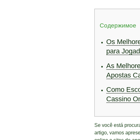
Содержимое
Os Melhore
para Jogad
As Melhor
Apostas C
Como Esco
Cassino On
Se você está procur
artigo, vamos aprese