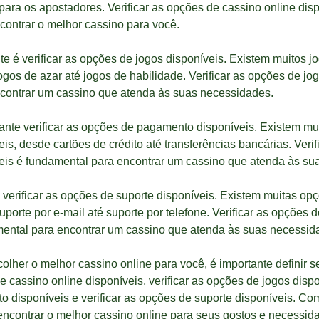
ara os apostadores. Verificar as opções de cassino online disp
contrar o melhor cassino para você.
te é verificar as opções de jogos disponíveis. Existem muitos j
ogos de azar até jogos de habilidade. Verificar as opções de jo
contrar um cassino que atenda às suas necessidades.
tante verificar as opções de pagamento disponíveis. Existem m
s, desde cartões de crédito até transferências bancárias. Veri
is é fundamental para encontrar um cassino que atenda às su
e verificar as opções de suporte disponíveis. Existem muitas op
uporte por e-mail até suporte por telefone. Verificar as opções 
mental para encontrar um cassino que atenda às suas necessid
lher o melhor cassino online para você, é importante definir se
e cassino online disponíveis, verificar as opções de jogos dispon
 disponíveis e verificar as opções de suporte disponíveis. Co
encontrar o melhor cassino online para seus gostos e necessid