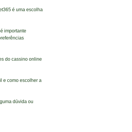
Bet365 é uma escolha
é importante
referências
es do cassino online
il e como escolher a
alguma dúvida ou