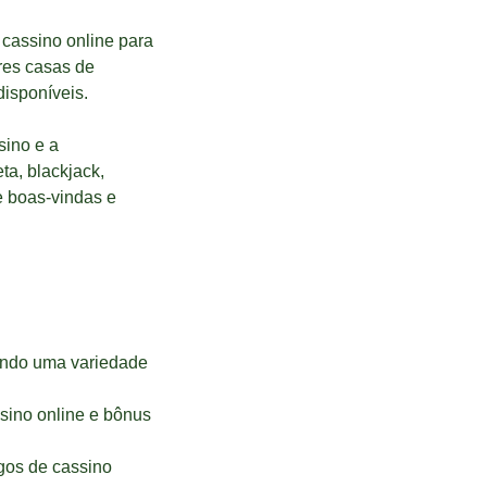
 cassino online para
res casas de
disponíveis.
sino e a
ta, blackjack,
e boas-vindas e
cendo uma variedade
ssino online e bônus
gos de cassino