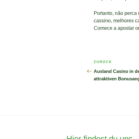
Portanto, não perca
cassino, melhores c
Comece a apostar on
Beitragsnavi
Vorheriger
ZURÜCK
Beitrag
Ausland Casino in d
attraktiven Bonusan
Hier findest du uns