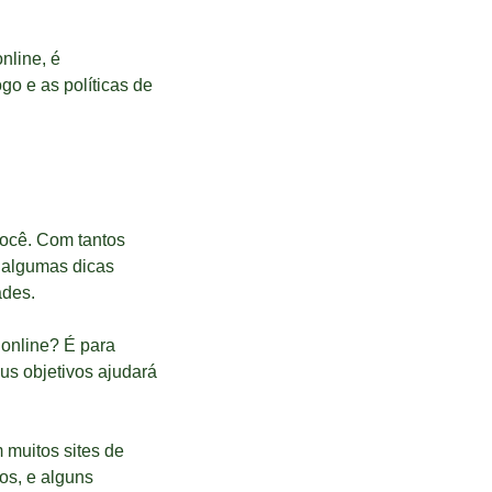
nline, é
go e as políticas de
você. Com tantos
m algumas dicas
ades.
 online? É para
us objetivos ajudará
 muitos sites de
os, e alguns