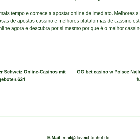
 mais tempo e comece a apostar online de imediato. Melhores si
asas de apostas cassino e melhores plataformas de cassino est
line agora e descubra por si mesmo por que é o melhor cassino
gation
er Schweiz Online-Casinos mit
GG bet casino w Polsce Najl
geboten.624
f
E-Mail
:
mail@daveichtenhof.de