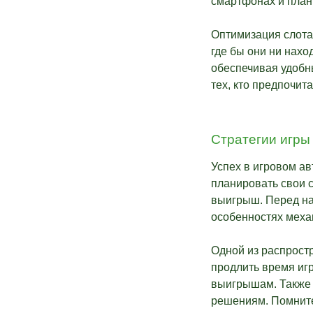
смартфонах и план
Оптимизация слота
где бы они ни нах
обеспечивая удобн
тех, кто предпочит
Стратегии игры
Успех в игровом ав
планировать свои 
выигрыш. Перед на
особенностях меха
Одной из распрост
продлить время игр
выигрышам. Также 
решениям. Помните