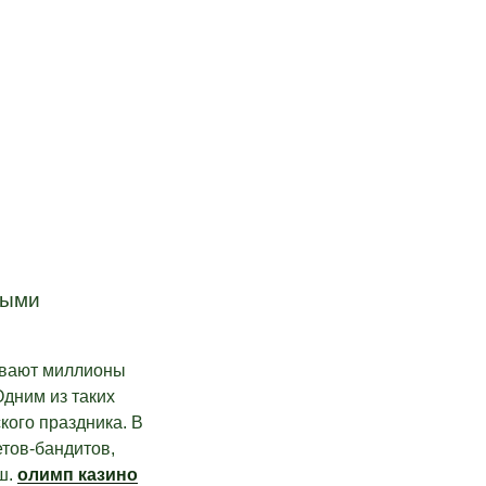
ными
гивают миллионы
Одним из таких
кого праздника. В
тов-бандитов,
ш.
олимп казино