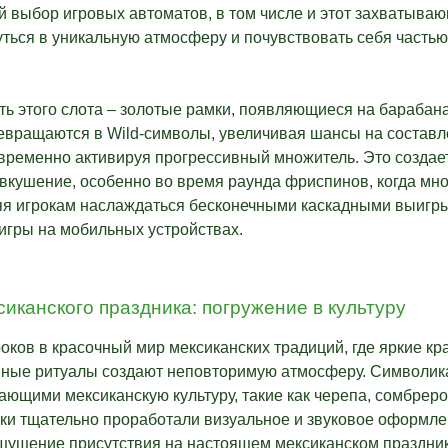
 выбор игровых автоматов, в том числе и этот захватываю
ться в уникальную атмосферу и почувствовать себя частью
ь этого слота – золотые рамки, появляющиеся на барабана
евращаются в Wild-символы, увеличивая шансы на состав
временно активируя прогрессивный множитель. Это создае
вкушение, особенно во время раунда фриспинов, когда мно
яя игрокам наслаждаться бесконечными каскадными выигр
игры на мобильных устройствах.
иканского праздника: погружение в культуру
оков в красочный мир мексиканских традиций, где яркие кр
нные ритуалы создают неповторимую атмосферу. Символик
ющими мексиканскую культуру, такие как черепа, сомбреро
ики тщательно проработали визуальное и звуковое оформле
ощущение присутствия на настоящем мексиканском праздник