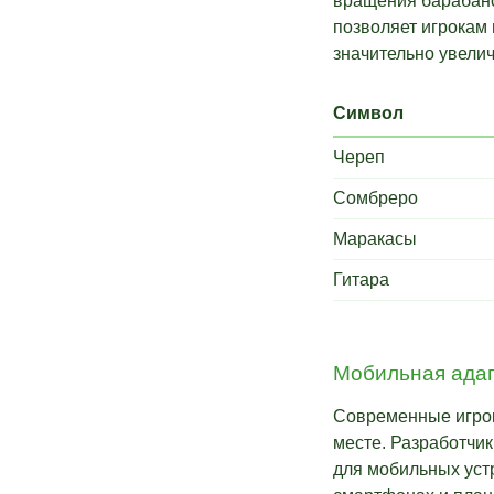
вращения барабано
позволяет игрокам
значительно увели
Символ
Череп
Сомбреро
Маракасы
Гитара
Мобильная адап
Современные игрок
месте. Разработчик
для мобильных устр