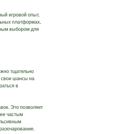
ный игровой опыт,
льных платформах,
ьным выбором для
Важно тщательно
ь свои шансы на
раться в
вок. Это позволяет
лее частым
ульсивным
 разочарование.