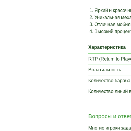
Яркий и красочн
Уникальная меха
Отличная мобил
Высокий процент
Характеристика
RTP (Return to Play
Волатильность
Количество бараба
Количество линий 
Вопросы и отве
Многие игроки зад