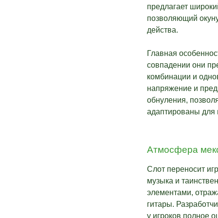
предлагает широкий
позволяющий окуну
действа.
Главная особенност
совпадении они пр
комбинации и одно
напряжение и пред
обнуления, позвол
адаптированы для 
Атмосфера мекс
Слот переносит игр
музыка и таинстве
элементами, отража
гитары. Разработч
у игроков полное 