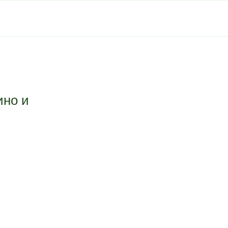
ино и