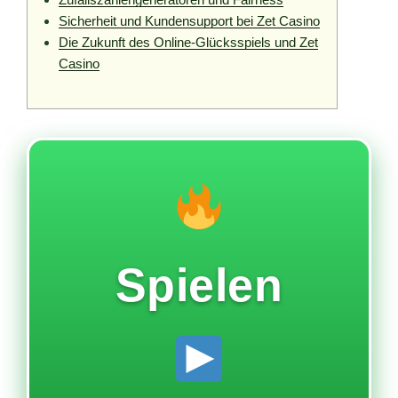
Sicherheit und Kundensupport bei Zet Casino
Die Zukunft des Online-Glücksspiels und Zet
Casino
Spielen