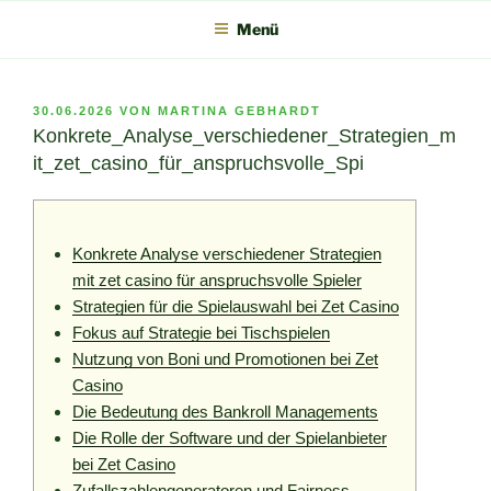
Zum
Menü
Inhalt
springen
VERÖFFENTLICHT
30.06.2026
VON
MARTINA GEBHARDT
AM
Konkrete_Analyse_verschiedener_Strategien_m
it_zet_casino_für_anspruchsvolle_Spi
Konkrete Analyse verschiedener Strategien
mit zet casino für anspruchsvolle Spieler
Strategien für die Spielauswahl bei Zet Casino
Fokus auf Strategie bei Tischspielen
Nutzung von Boni und Promotionen bei Zet
Casino
Die Bedeutung des Bankroll Managements
Die Rolle der Software und der Spielanbieter
bei Zet Casino
Zufallszahlengeneratoren und Fairness