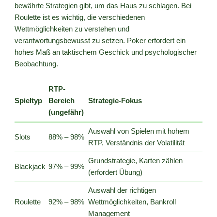
bewährte Strategien gibt, um das Haus zu schlagen. Bei
Roulette ist es wichtig, die verschiedenen
Wettmöglichkeiten zu verstehen und
verantwortungsbewusst zu setzen. Poker erfordert ein
hohes Maß an taktischem Geschick und psychologischer
Beobachtung.
RTP-
Spieltyp
Bereich
Strategie-Fokus
(ungefähr)
Auswahl von Spielen mit hohem
Slots
88% – 98%
RTP, Verständnis der Volatilität
Grundstrategie, Karten zählen
Blackjack
97% – 99%
(erfordert Übung)
Auswahl der richtigen
Roulette
92% – 98%
Wettmöglichkeiten, Bankroll
Management