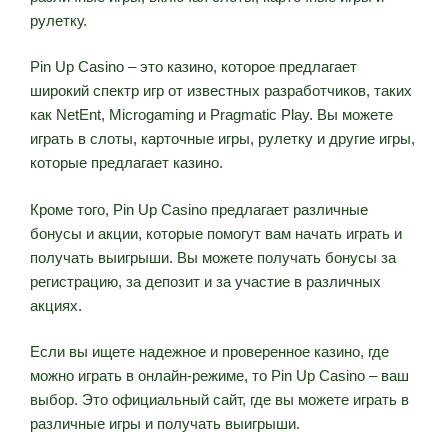
рулетку.
Pin Up Casino – это казино, которое предлагает
широкий спектр игр от известных разработчиков, таких
как NetEnt, Microgaming и Pragmatic Play. Вы можете
играть в слоты, карточные игры, рулетку и другие игры,
которые предлагает казино.
Кроме того, Pin Up Casino предлагает различные
бонусы и акции, которые помогут вам начать играть и
получать выигрыши. Вы можете получать бонусы за
регистрацию, за депозит и за участие в различных
акциях.
Если вы ищете надежное и проверенное казино, где
можно играть в онлайн-режиме, то Pin Up Casino – ваш
выбор. Это официальный сайт, где вы можете играть в
различные игры и получать выигрыши.