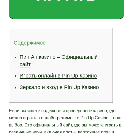
Содержимое
Пин Ап казино – Официальный
сайт
Играть онлайн в Pin Up Казино
Зеркало и вход в Pin Up Казино
Если вы ищете надежное и проверенное казино, где
можно играть в онлайн-режиме, то Pin Up Casino – ваш
выбор. Это официальный сайт, где вы можете играть в
различные игры, включая слоты, карточные игры и