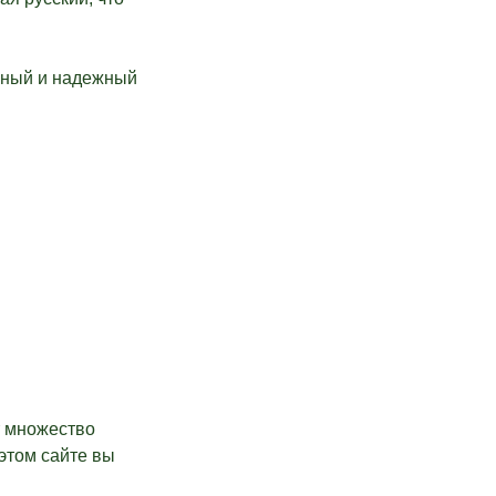
асный и надежный
т множество
этом сайте вы