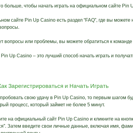
о больше, чтобы начать играть на официальном сайте Pin U
ном сайте Pin Up Casino есть раздел “FAQ”, где вы можете 
вопросы.
ут вопросы или проблемы, вы можете обратиться к команде
in Up Casino – это лучший способ начать играть и получат
Как Зарегистрироваться и Начать Играть
робовать свою удачу в Pin Up Casino, то первым шагом бу
рый процесс, который займет не более 5 минут.
те на официальный сайт Pin Up Casino и кликните на кноп
ся”. Затем введите свои личные данные, включая имя, фами