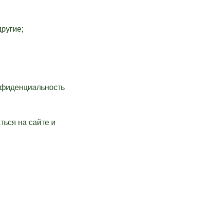
другие;
онфиденциальность
ться на сайте и