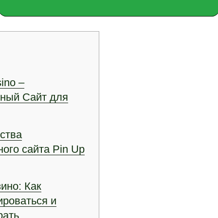
ino –
ный Сайт для
ства
ого сайта Pin Up
ино: Как
ироваться и
рать