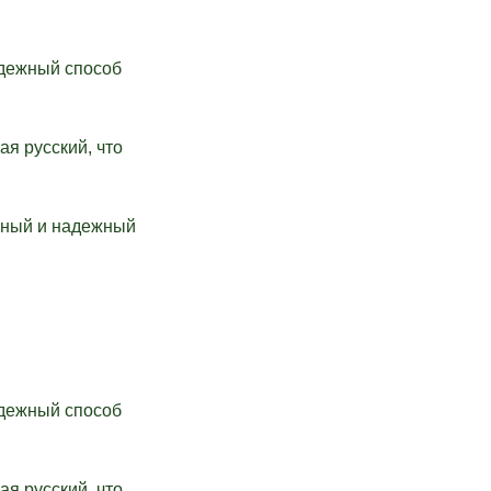
адежный способ
я русский, что
асный и надежный
адежный способ
я русский, что