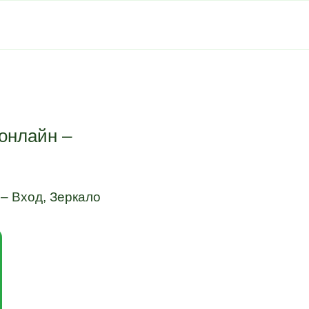
онлайн –
– Вход, Зеркало