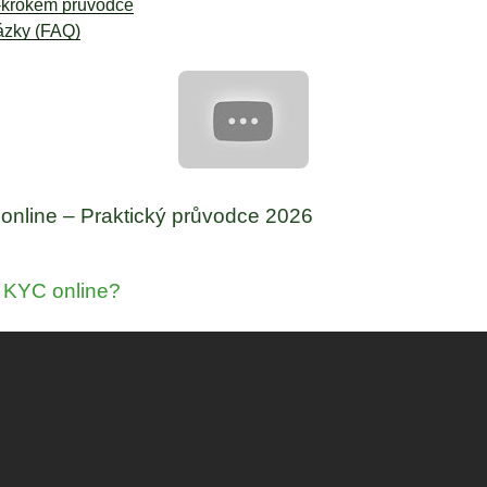
a‑krokem průvodce
ázky (FAQ)
online – Praktický průvodce 2026
z KYC online?