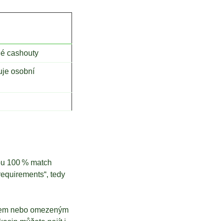
lé cashouty
uje osobní
obu 100 % match
requirements“, tedy
ladem nebo omezeným