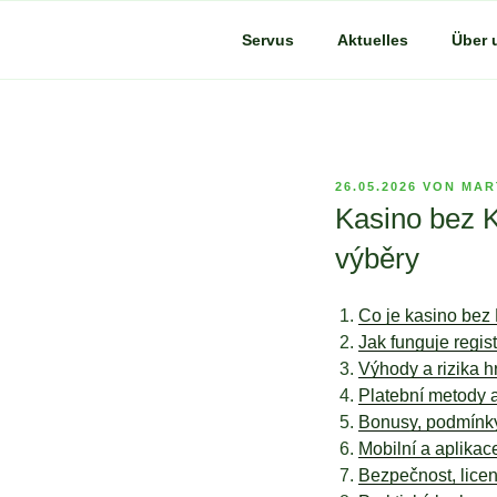
Zum
Inhalt
Servus
Aktuelles
Über 
springen
VERÖFFENTLICHT
26.05.2026
VON
MAR
AM
Kasino bez K
výběry
Co je kasino bez
Jak funguje regis
Výhody a rizika 
Platební metody a
Bonusy, podmínky
Mobilní a aplikac
Bezpečnost, lice