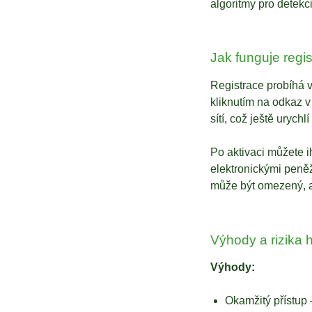
algoritmy pro detekc
Jak funguje regi
Registrace probíhá v
kliknutím na odkaz 
sítí, což ještě urychl
Po aktivaci můžete i
elektronickými peně
může být omezený, al
Výhody a rizika 
Výhody:
Okamžitý přístup