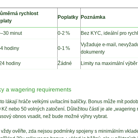
ůměrná rychlost
Poplatky
Poznámka
platy
–30 minut
0‑2 %
Bez KYC, ideální pro rych
Vyžaduje e‑mail, nevyžad
4 hodiny
0‑1 %
dokumenty
24 hodiny
Žádné
Limity na maximální výběr
y a wagering requirements
o lákají hráče velkými uvítacími balíčky. Bonus může mít pod
Kč nebo 50 volných zatočení. Důležitou částí je ale „wagering 
usový obnos vsadit, než bude možné výhry vybrat.
i vždy ověřte, zda nejsou podmínky spojeny s minimálním vk