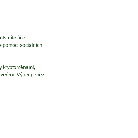
otvrdíte účet
e pomocí sociálních
by kryptoměnami,
ověření. Výběr peněz