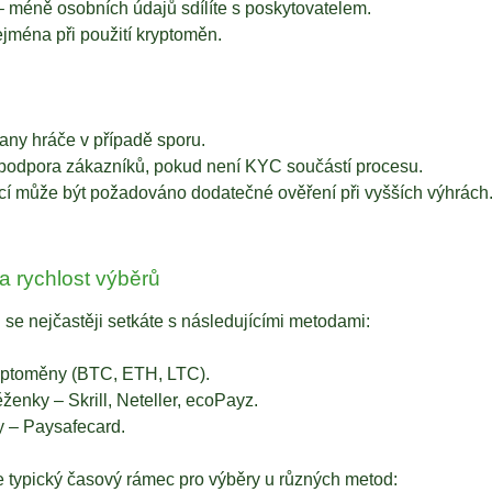
 méně osobních údajů sdílíte s poskytovatelem.
ejména při použití kryptoměn.
any hráče v případě sporu.
odpora zákazníků, pokud není KYC součástí procesu.
cí může být požadováno dodatečné ověření při vyšších výhrách
a rychlost výběrů
se nejčastěji setkáte s následujícími metodami:
ryptoměny (BTC, ETH, LTC).
ženky – Skrill, Neteller, ecoPayz.
y – Paysafecard.
e typický časový rámec pro výběry u různých metod: