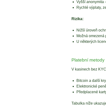
Vyšší anonymita –
Rychlé výplaty, z
Rizika:
Nižší úroveň ochr
Možná omezená p
U některých licen
Platební metody 
V kasinech bez KYC 
Bitcoin a další k
Elektronické peně
Předplacené kart
Tabulka níže ukazuj