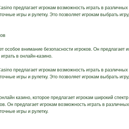
 Casino предлагает игрокам возможность играть в различных
точные игры и рулетку. Это позволяет игрокам выбрать игру
ков
яет особое внимание безопасности игроков. Он предлагает 
играть в онлайн-казино.
 Casino предлагает игрокам возможность играть в различных
точные игры и рулетку. Это позволяет игрокам выбрать игру
о онлайн казино, которое предлагает игрокам широкий спектр
ов. Он предлагает игрокам возможность играть в различных
точные игры и рулетку.