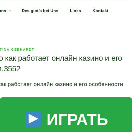
uns
Des gibt’s bei Uns
Links
Kontakt
TINA GEBHARDT
no как работает онлайн казино и его
и.3552
 как работает онлайн казино и его особенности
ИГРАТЬ