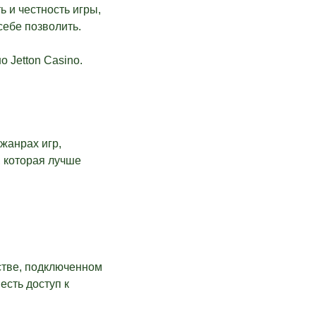
ь и честность игры,
себе позволить.
 Jetton Casino.
 жанрах игр,
, которая лучше
стве, подключенном
есть доступ к