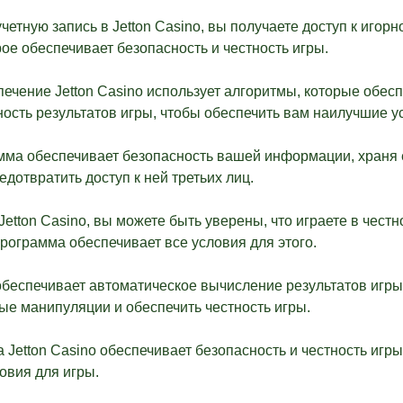
учетную запись в Jetton Casino, вы получаете доступ к иго
ое обеспечивает безопасность и честность игры.
ечение Jetton Casino использует алгоритмы, которые обес
ность результатов игры, чтобы обеспечить вам наилучшие у
амма обеспечивает безопасность вашей информации, храня
едотвратить доступ к ней третьих лиц.
 Jetton Casino, вы можете быть уверены, что играете в чест
программа обеспечивает все условия для этого.
обеспечивает автоматическое вычисление результатов игры
ые манипуляции и обеспечить честность игры.
 Jetton Casino обеспечивает безопасность и честность игры
овия для игры.