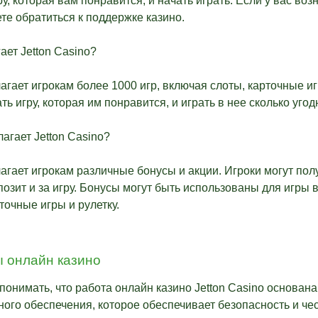
у, которая вам понравится, и начать играть. Если у вас во
те обратиться к поддержке казино.
ает Jetton Casino?
лагает игрокам более 1000 игр, включая слоты, карточные иг
ь игру, которая им понравится, и играть в нее сколько угод
агает Jetton Casino?
лагает игрокам различные бонусы и акции. Игроки могут пол
позит и за игру. Бонусы могут быть использованы для игры в
точные игры и рулетку.
 онлайн казино
понимать, что работа онлайн казино Jetton Casino основан
ого обеспечения, которое обеспечивает безопасность и чес