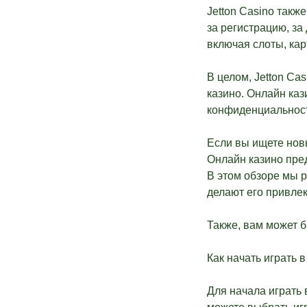
Jetton Casino такж
за регистрацию, за
включая слоты, кар
В целом, Jetton Ca
казино. Онлайн каз
конфиденциальност
Если вы ищете новы
Онлайн казино пред
В этом обзоре мы р
делают его привле
Также, вам может б
Как начать играть в
Для начала играть 