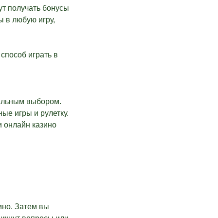
ут получать бонусы
ы в любую игру,
 способ играть в
еальным выбором.
ые игры и рулетку.
и онлайн казино
ино. Затем вы