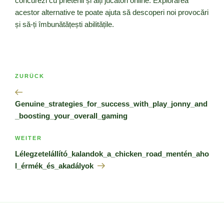
concurezi cu prietenii și alți jucători online. Explorarea
acestor alternative te poate ajuta să descoperi noi provocări
și să-ți îmbunătățești abilitățile.
Beitragsnavigation
Vorheriger
ZURÜCK
Beitrag
Genuine_strategies_for_success_with_play_jonny_and
_boosting_your_overall_gaming
Nächster
WEITER
Beitrag
Lélegzetelállító_kalandok_a_chicken_road_mentén_aho
l_érmék_és_akadályok