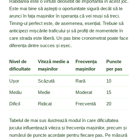
Răbdarea este o virtute deosebit de importantă în acest joc.
Este mai bine să aștepți o oportunitate sigură decât să te
arunci în fața mașinilor în speranța că vei reuși să treci.
Timing-ul perfect este, de asemenea, esențial. Trebuie să
anticipezi mișcările traficului și să profiți de momentele în
care strada este liberă. Un pas bine cronometrat poate face
diferența dintre succes și eșec.
Nivel de
Viteză medie a
Frecvența
Puncte
dificultate
mașinilor
mașinilor
per pas
Ușor
Scăzută
Rară
10
Mediu
Medie
Moderat
15
Dificil
Ridicat
Frecventă
20
Tabelul de mai sus ilustrează modul în care dificultatea
jocului influențează viteza și frecvența mașinilor, precum și
numărul de puncte acordate pentru fiecare pas. Pe măsură