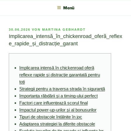
Zum
Menü
Inhalt
springen
VERÖFFENTLICHT
30.06.2026
VON
MARTINA GEBHARDT
AM
Implicarea_intensă_în_chickenroad_oferă_reflex
e_rapide_și_distracție_garant
Implicarea intensă în chickenroad oferă
reflexe rapide și distracție garantată pentru
toți
Strategii pentru a traversa strada în siguranță
Importanța răbdării și a timing-ului perfect
Factori care influențează scorul final
Impactul power-up-urilor și al bonusurilor
Tipuri de obstacole întâlnite în joc
Adaptarea strategiei la diferite obstacole
Evoluția jocurilor de tip arcade și influența lor