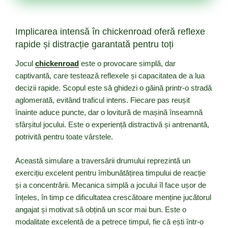
Implicarea intensă în chickenroad oferă reflexe
rapide și distracție garantată pentru toți
Jocul
chickenroad
este o provocare simplă, dar
captivantă, care testează reflexele și capacitatea de a lua
decizii rapide. Scopul este să ghidezi o găină printr-o stradă
aglomerată, evitând traficul intens. Fiecare pas reușit
înainte aduce puncte, dar o lovitură de mașină înseamnă
sfârșitul jocului. Este o experiență distractivă și antrenantă,
potrivită pentru toate vârstele.
Această simulare a traversării drumului reprezintă un
exercițiu excelent pentru îmbunătățirea timpului de reacție
și a concentrării. Mecanica simplă a jocului îl face ușor de
înțeles, în timp ce dificultatea crescătoare menține jucătorul
angajat și motivat să obțină un scor mai bun. Este o
modalitate excelentă de a petrece timpul, fie că ești într-o