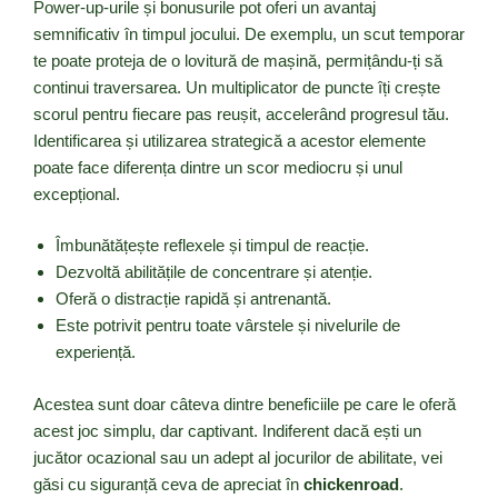
Power-up-urile și bonusurile pot oferi un avantaj
semnificativ în timpul jocului. De exemplu, un scut temporar
te poate proteja de o lovitură de mașină, permițându-ți să
continui traversarea. Un multiplicator de puncte îți crește
scorul pentru fiecare pas reușit, accelerând progresul tău.
Identificarea și utilizarea strategică a acestor elemente
poate face diferența dintre un scor mediocru și unul
excepțional.
Îmbunătățește reflexele și timpul de reacție.
Dezvoltă abilitățile de concentrare și atenție.
Oferă o distracție rapidă și antrenantă.
Este potrivit pentru toate vârstele și nivelurile de
experiență.
Acestea sunt doar câteva dintre beneficiile pe care le oferă
acest joc simplu, dar captivant. Indiferent dacă ești un
jucător ocazional sau un adept al jocurilor de abilitate, vei
găsi cu siguranță ceva de apreciat în
chickenroad
.