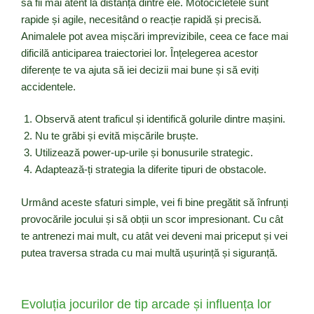
să fii mai atent la distanța dintre ele. Motocicletele sunt
rapide și agile, necesitând o reacție rapidă și precisă.
Animalele pot avea mișcări imprevizibile, ceea ce face mai
dificilă anticiparea traiectoriei lor. Înțelegerea acestor
diferențe te va ajuta să iei decizii mai bune și să eviți
accidentele.
Observă atent traficul și identifică golurile dintre mașini.
Nu te grăbi și evită mișcările bruște.
Utilizează power-up-urile și bonusurile strategic.
Adaptează-ți strategia la diferite tipuri de obstacole.
Urmând aceste sfaturi simple, vei fi bine pregătit să înfrunți
provocările jocului și să obții un scor impresionant. Cu cât
te antrenezi mai mult, cu atât vei deveni mai priceput și vei
putea traversa strada cu mai multă ușurință și siguranță.
Evoluția jocurilor de tip arcade și influența lor