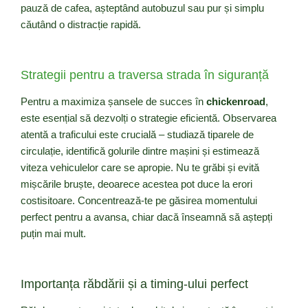
pauză de cafea, așteptând autobuzul sau pur și simplu
căutând o distracție rapidă.
Strategii pentru a traversa strada în siguranță
Pentru a maximiza șansele de succes în
chickenroad
,
este esențial să dezvolți o strategie eficientă. Observarea
atentă a traficului este crucială – studiază tiparele de
circulație, identifică golurile dintre mașini și estimează
viteza vehiculelor care se apropie. Nu te grăbi și evită
mișcările bruște, deoarece acestea pot duce la erori
costisitoare. Concentrează-te pe găsirea momentului
perfect pentru a avansa, chiar dacă înseamnă să aștepți
puțin mai mult.
Importanța răbdării și a timing-ului perfect