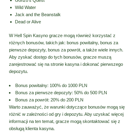
Gonzo’s Quest
Wild Water
Jack and the Beanstalk
Dead or Alive
W Hell Spin Kasyno gracze mogą również korzystać z
różnych bonusów, takich jak: bonus powitalny, bonus za
pierwsze depozyty, bonus za powrót, a także wiele innych.
Aby zyskać dostęp do tych bonusów, gracze muszą
zarejestrować się na stronie kasyna i dokonać pierwszego
depozytu.
Bonus powitalny: 100% do 1000 PLN
Bonus za pierwsze depozyty: 50% do 500 PLN
Bonus za powrót: 20% do 200 PLN
Warto zauważyć, że warunki dotyczące bonusów mogą się
różnić w zależności od gry i depozytu. Aby uzyskać więcej
informacji na ten temat, gracze mogą skontaktować się z
obsługą klienta kasyna.