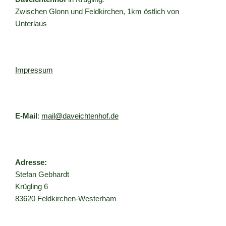
Zwischen Glonn und Feldkirchen, 1km östlich von
Unterlaus
Impressum
E-Mail
:
mail@daveichtenhof.de
Adresse:
Stefan Gebhardt
Krügling 6
83620 Feldkirchen-Westerham