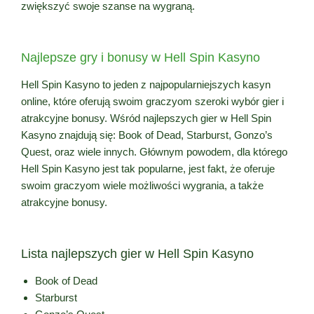
zwiększyć swoje szanse na wygraną.
Najlepsze gry i bonusy w Hell Spin Kasyno
Hell Spin Kasyno to jeden z najpopularniejszych kasyn
online, które oferują swoim graczyom szeroki wybór gier i
atrakcyjne bonusy. Wśród najlepszych gier w Hell Spin
Kasyno znajdują się: Book of Dead, Starburst, Gonzo’s
Quest, oraz wiele innych. Głównym powodem, dla którego
Hell Spin Kasyno jest tak popularne, jest fakt, że oferuje
swoim graczyom wiele możliwości wygrania, a także
atrakcyjne bonusy.
Lista najlepszych gier w Hell Spin Kasyno
Book of Dead
Starburst