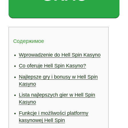
Содержимое
Wprowadzenie do Hell Spin Kasyno
Co oferuje Hell Spin Kasyno?
Najlepsze gry i bonusy w Hell Spin
Kasyno
Lista najlepszych gier w Hell Spin
Kasyno
Funkcje i możliwości platformy
kasynowej Hell Spin