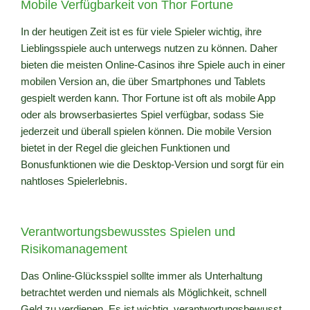
Mobile Verfügbarkeit von Thor Fortune
In der heutigen Zeit ist es für viele Spieler wichtig, ihre
Lieblingsspiele auch unterwegs nutzen zu können. Daher
bieten die meisten Online-Casinos ihre Spiele auch in einer
mobilen Version an, die über Smartphones und Tablets
gespielt werden kann. Thor Fortune ist oft als mobile App
oder als browserbasiertes Spiel verfügbar, sodass Sie
jederzeit und überall spielen können. Die mobile Version
bietet in der Regel die gleichen Funktionen und
Bonusfunktionen wie die Desktop-Version und sorgt für ein
nahtloses Spielerlebnis.
Verantwortungsbewusstes Spielen und
Risikomanagement
Das Online-Glücksspiel sollte immer als Unterhaltung
betrachtet werden und niemals als Möglichkeit, schnell
Geld zu verdienen. Es ist wichtig, verantwortungsbewusst