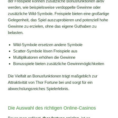
der Freispiele können zusätzliche Bonusfunktionen aktiv
werden, wie beispielsweise verdoppelte Gewinne oder
zusätzliche Wild-Symbole. Freispiele bieten eine großartige
Gelegenheit, das Spiel auszuprobieren und potenziell hohe
Gewinne zu erzielen, ohne das eigene Guthaben zu
belasten.
Wild-Symbole ersetzen andere Symbole
Scatter-Symbole lösen Freispiele aus
Multiplikatoren erhöhen die Gewinne
Bonusspiele bieten zusätzliche Gewinnmöglichkeiten
Die Vielfalt an Bonusfunktionen trägt maßgeblich zur
Attraktivität von Thor Fortune bei und sorgt für ein
abwechslungsreiches Spielerlebnis.
Die Auswahl des richtigen Online-Casinos