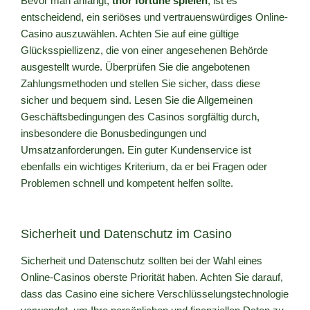
Bevor man anfängt,
thor fortune spielen
, ist es
entscheidend, ein seriöses und vertrauenswürdiges Online-
Casino auszuwählen. Achten Sie auf eine gültige
Glücksspiellizenz, die von einer angesehenen Behörde
ausgestellt wurde. Überprüfen Sie die angebotenen
Zahlungsmethoden und stellen Sie sicher, dass diese
sicher und bequem sind. Lesen Sie die Allgemeinen
Geschäftsbedingungen des Casinos sorgfältig durch,
insbesondere die Bonusbedingungen und
Umsatzanforderungen. Ein guter Kundenservice ist
ebenfalls ein wichtiges Kriterium, da er bei Fragen oder
Problemen schnell und kompetent helfen sollte.
Sicherheit und Datenschutz im Casino
Sicherheit und Datenschutz sollten bei der Wahl eines
Online-Casinos oberste Priorität haben. Achten Sie darauf,
dass das Casino eine sichere Verschlüsselungstechnologie