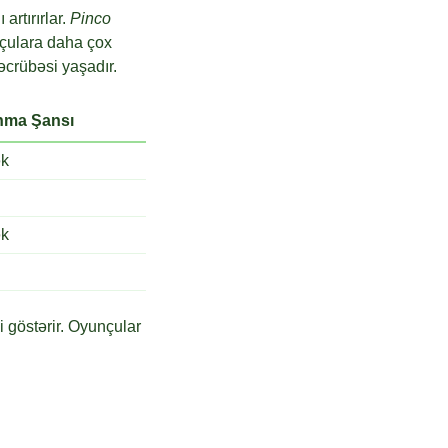
artırırlar.
Pinco
unçulara daha çox
əcrübəsi yaşadır.
nma Şansı
ək
ək
i göstərir. Oyunçular