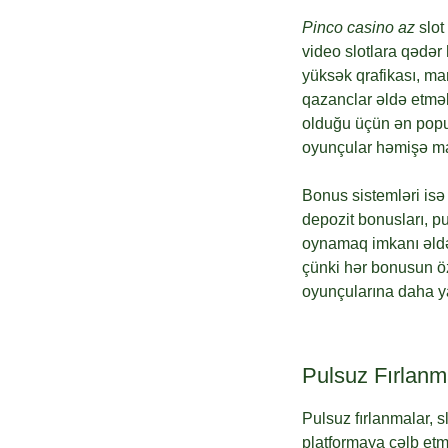
Pinco casino az
slot
video slotlara qədər
yüksək qrafikası, ma
qazanclar əldə etmək
olduğu üçün ən popul
oyunçular həmişə mar
Bonus sistemləri isə
depozit bonusları, p
oynamaq imkanı əldə 
çünki hər bonusun ö
oyunçularına daha ya
Pulsuz Fırlanm
Pulsuz fırlanmalar, 
platformaya cəlb etm