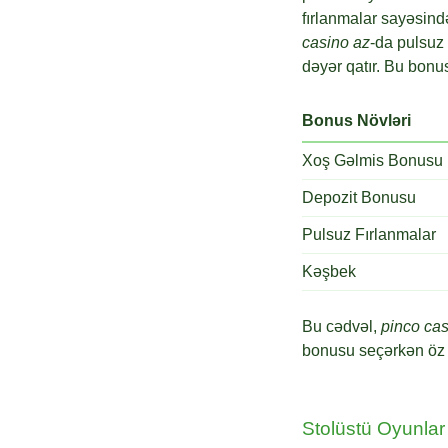
fırlanmalar sayəsində
casino az
-da pulsuz 
dəyər qatır. Bu bonu
Bonus Növləri
Xoş Gəlmis Bonusu
Depozit Bonusu
Pulsuz Fırlanmalar
Kəşbek
Bu cədvəl,
pinco cas
bonusu seçərkən öz o
Stolüstü Oyunlar