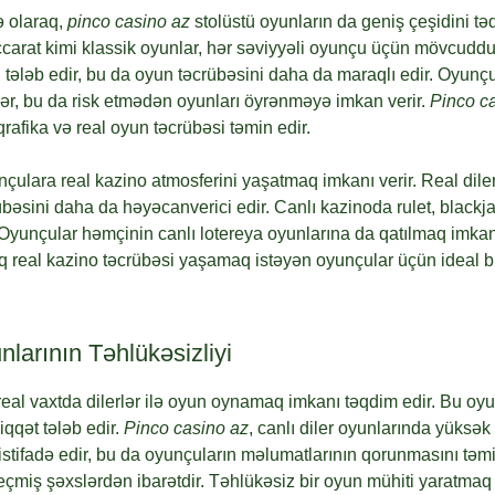
ə olaraq,
pinco casino az
stolüstü oyunların da geniş çeşidini təq
ccarat kimi klassik oyunlar, hər səviyyəli oyunçu üçün mövcuddur
q tələb edir, bu da oyun təcrübəsini daha da maraqlı edir. Oyun
ər, bu da risk etmədən oyunları öyrənməyə imkan verir.
Pinco c
rafika və real oyun təcrübəsi təmin edir.
çulara real kazino atmosferini yaşatmaq imkanı verir. Real diler
əsini daha da həyəcanverici edir. Canlı kazinoda rulet, blackja
yunçular həmçinin canlı lotereya oyunlarına da qatılmaq imkanı
q real kazino təcrübəsi yaşamaq istəyən oyunçular üçün ideal bi
nlarının Təhlükəsizliyi
 real vaxtda dilerlər ilə oyun oynamaq imkanı təqdim edir. Bu oyun
qqət tələb edir.
Pinco casino az
, canlı diler oyunlarında yüksək
stifadə edir, bu da oyunçuların məlumatlarının qorunmasını təmin
 keçmiş şəxslərdən ibarətdir. Təhlükəsiz bir oyun mühiti yaratma