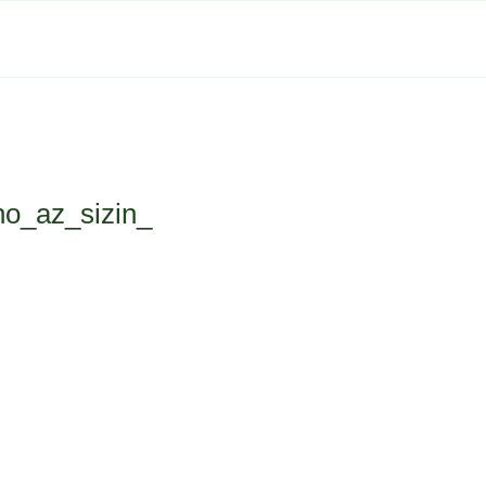
no_az_sizin_