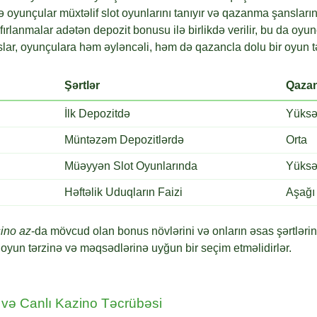
 oyunçular müxtəlif slot oyunlarını tanıyır və qazanma şanslarını 
fırlanmalar adətən depozit bonusu ilə birlikdə verilir, bu da oy
slar, oyunçulara həm əyləncəli, həm də qazancla dolu bir oyun t
Şərtlər
Qaza
İlk Depozitdə
Yüks
Müntəzəm Depozitlərdə
Orta
Müəyyən Slot Oyunlarında
Yüks
Həftəlik Uduqların Faizi
Aşağı
ino az
-da mövcud olan bonus növlərini və onların əsas şərtlərin
yun tərzinə və məqsədlərinə uyğun bir seçim etməlidirlər.
 və Canlı Kazino Təcrübəsi