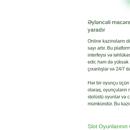
Əyləncəli macəra
yaradır
Online kazinoların d
sayı artır. Bu platfo
interfeysi və təhlükə
edir, həm də yüksək s
çıxarılışlar və 24/7 
Hər bir oyunçu üçün ə
olaraq, oyunçuların m
stolüstü oyunlar və 
mümkündür. Bu kazino
Slot Oyunlarının 