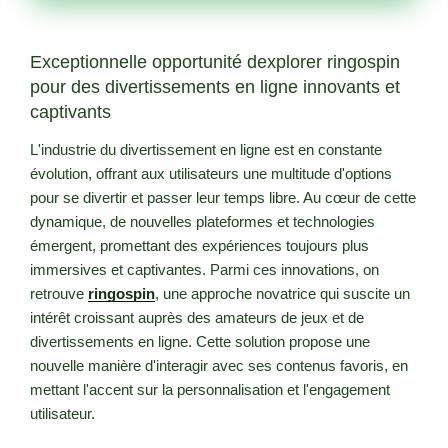
Exceptionnelle opportunité dexplorer ringospin
pour des divertissements en ligne innovants et
captivants
L'industrie du divertissement en ligne est en constante
évolution, offrant aux utilisateurs une multitude d'options
pour se divertir et passer leur temps libre. Au cœur de cette
dynamique, de nouvelles plateformes et technologies
émergent, promettant des expériences toujours plus
immersives et captivantes. Parmi ces innovations, on
retrouve
ringospin
, une approche novatrice qui suscite un
intérêt croissant auprès des amateurs de jeux et de
divertissements en ligne. Cette solution propose une
nouvelle manière d'interagir avec ses contenus favoris, en
mettant l'accent sur la personnalisation et l'engagement
utilisateur.