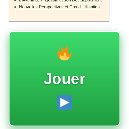
Nouvelles Perspectives et Cas d'Utilisation
Jouer