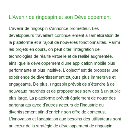
L'Avenir de ringospin et son Développement
L'avenir de ringospin s'annonce prometteur. Les
développeurs travaillent continuellement à l'amélioration de
la plateforme et à l'ajout de nouvelles fonctionnalités. Parmi
les projets en cours, on peut citer l'intégration de
technologies de réalité virtuelle et de réalité augmentée,
ainsi que le développement d'une application mobile plus
performante et plus intuitive. L'objectif est de proposer une
expérience de divertissement toujours plus immersive et
engageante. De plus, ringospin prévoit de s'étendre à de
nouveaux marchés et de proposer ses services à un public
plus large. La plateforme prévoit également de nouer des
partenariats avec d'autres acteurs de l'industrie du
divertissement afin d'enrichir son offre de contenus.
L'innovation et l'adaptation aux besoins des utilisateurs sont
au cœur de la stratégie de développement de ringospin.