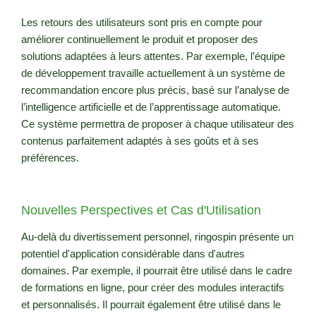
Les retours des utilisateurs sont pris en compte pour
améliorer continuellement le produit et proposer des
solutions adaptées à leurs attentes. Par exemple, l’équipe
de développement travaille actuellement à un système de
recommandation encore plus précis, basé sur l’analyse de
l’intelligence artificielle et de l’apprentissage automatique.
Ce système permettra de proposer à chaque utilisateur des
contenus parfaitement adaptés à ses goûts et à ses
préférences.
Nouvelles Perspectives et Cas d'Utilisation
Au-delà du divertissement personnel, ringospin présente un
potentiel d'application considérable dans d'autres
domaines. Par exemple, il pourrait être utilisé dans le cadre
de formations en ligne, pour créer des modules interactifs
et personnalisés. Il pourrait également être utilisé dans le