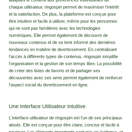
chaque utilisateur, ringospin permet de maximiser l'intérêt
et la satisfaction. De plus, la plateforme est conçue pour
être intuitive et facile à utiliser, même pour les personnes
qui ne sont pas familières avec les technologies
numériques. Elle permet également de découvrir de
nouveaux contenus et de se tenir informé des dernières
tendances en matière de divertissement. En centralisant
l'accès à différents types de contenus, ringospin simplifie
l'organisation et la gestion de son temps libre. La possibilité
de créer des listes de favoris et de partager ses
découvertes avec ses amis permet également de renforcer
l'aspect social du divertissement en ligne.
Une Interface Utilisateur Intuitive
L'interface utilisateur de ringospin est l'un de ses principaux
atouts. Elle est conçue pour être claire, concise et facile à
naviguer. Les éléments importants sont mis en évidence, et