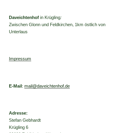
Daveichtenhof
in Krügling
:
Zwischen Glonn und Feldkirchen, 1km östlich von
Unterlaus
Impressum
E-Mail
:
mail@daveichtenhof.de
Adresse:
Stefan Gebhardt
Krügling 6