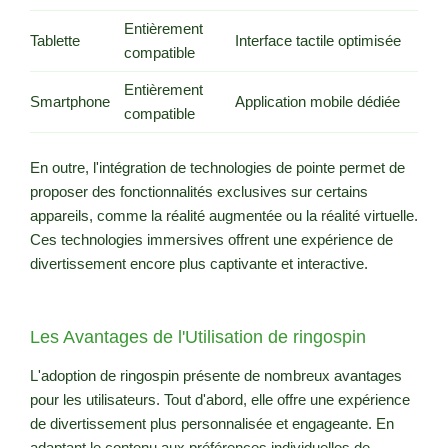
Entièrement
Tablette
Interface tactile optimisée
compatible
Entièrement
Smartphone
Application mobile dédiée
compatible
En outre, l'intégration de technologies de pointe permet de
proposer des fonctionnalités exclusives sur certains
appareils, comme la réalité augmentée ou la réalité virtuelle.
Ces technologies immersives offrent une expérience de
divertissement encore plus captivante et interactive.
Les Avantages de l'Utilisation de ringospin
L'adoption de ringospin présente de nombreux avantages
pour les utilisateurs. Tout d'abord, elle offre une expérience
de divertissement plus personnalisée et engageante. En
adaptant le contenu aux préférences individuelles de