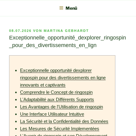
Zum
Menü
Inhalt
springen
VERÖFFENTLICHT
08.07.2026
VON
MARTINA GEBHARDT
AM
Exceptionnelle_opportunité_dexplorer_ringospin
_pour_des_divertissements_en_lign
Exceptionnelle opportunité dexplorer
ringospin pour des divertissements en ligne
innovants et captivants
Comprendre le Concept de ringospin
L'Adaptabilité aux Différents Supports
Les Avantages de l'Utilisation de ringospin
Une Interface Utilisateur Intuitive
La Sécurité et la Confidentialité des Données
Les Mesures de Sécurité Implementées
L'Avenir de ringospin et son Développement