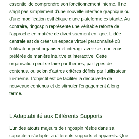
essentiel de comprendre son fonctionnement interne. Il ne
s’agit pas simplement d’une nouvelle interface graphique ou
d’une modification esthétique d’une plateforme existante. Au
contraire, ringospin représente une véritable refonte de
l’approche en matière de divertissement en ligne. L'idée
centrale est de créer un espace virtuel personnalisé où
l'utilisateur peut organiser et interagir avec ses contenus
préférés de manière intuitive et interactive. Cette
organisation peut se faire par thèmes, par types de
contenus, ou selon d'autres critères définis par l'utilisateur
lui-même. L’objectif est de faciliter la découverte de
nouveaux contenus et de stimuler l’engagement à long
terme.
L'Adaptabilité aux Différents Supports
L’un des atouts majeurs de ringospin réside dans sa
capacité à s'adapter à différents supports et appareils. Que