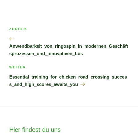
Beitragsnavigation
Vorheriger
ZURÜCK
Beitrag
Anwendbarkeit_von_ringospin_in_modernen_Geschäft
sprozessen_und_innovativen_Lös
Nächster
WEITER
Beitrag
Essential_training_for_chicken_road_crossing_succes
s_and_high_scores_awaits_you
Hier findest du uns