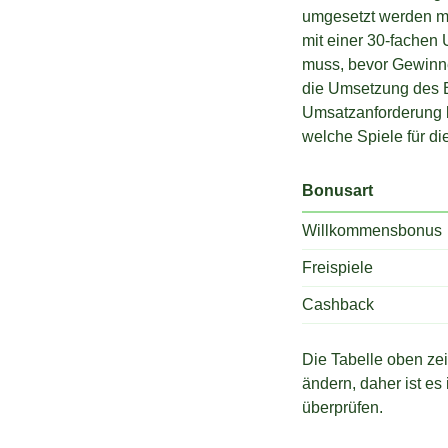
umgesetzt werden m
mit einer 30-fachen
muss, bevor Gewinne 
die Umsetzung des B
Umsatzanforderung b
welche Spiele für di
Bonusart
Willkommensbonus
Freispiele
Cashback
Die Tabelle oben ze
ändern, daher ist es
überprüfen.