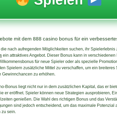
ote mit dem 888 casino bonus für ein verbessertes
 die nach aufregenden Möglichkeiten suchen, ihr Spielerlebnis z
s
ein attraktives Angebot. Dieser Bonus kann in verschiedenen 
Willkommensbonus für neue Spieler oder als spezielle Promotio
 den Spielern zusätzliche Mittel zu verschaffen, um ein breitere
re Gewinnchancen zu erhöhen.
o-Bonus liegt nicht nur in dem zusätzlichen Kapital, das er biet
ie er eröffnet. Spieler können neue Strategien ausprobieren, E
elzeiten genießen. Die Wahl des richtigen Bonus und das Verstä
ungen sind jedoch entscheidend, um das maximale Potenzial
h zu sein.