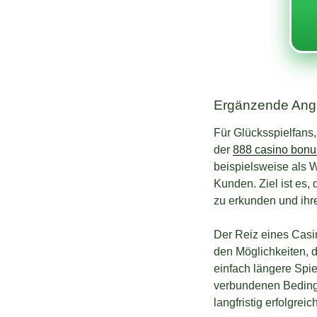
Ergänzende Angeb
Für Glücksspielfans,
der
888 casino bonu
beispielsweise als 
Kunden. Ziel ist es,
zu erkunden und ih
Der Reiz eines Casin
den Möglichkeiten, d
einfach längere Spi
verbundenen Beding
langfristig erfolgreic