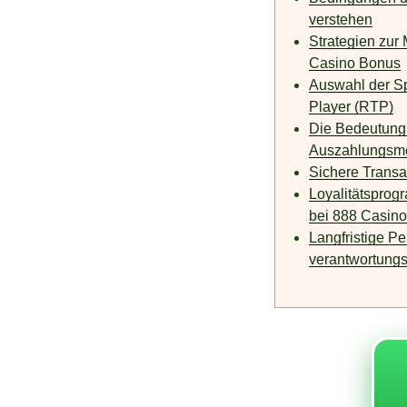
verstehen
Strategien zur
Casino Bonus
Auswahl der Sp
Player (RTP)
Die Bedeutung 
Auszahlungsm
Sichere Transa
Loyalitätspro
bei 888 Casino
Langfristige P
verantwortung