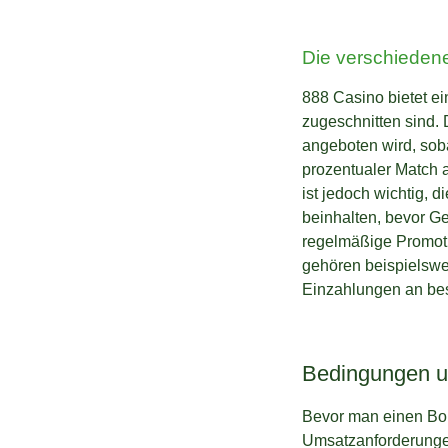
Die verschieden
888 Casino bietet ei
zugeschnitten sind.
angeboten wird, soba
prozentualer Match 
ist jedoch wichtig, 
beinhalten, bevor 
regelmäßige Promoti
gehören beispielswe
Einzahlungen an be
Bedingungen u
Bevor man einen Bon
Umsatzanforderungen