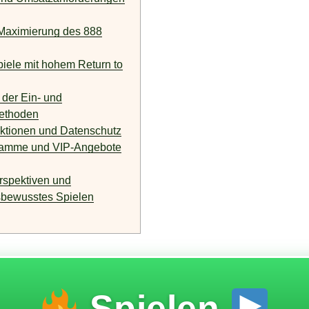
 Maximierung des 888
iele mit hohem Return to
der Ein- und
ethoden
ktionen und Datenschutz
gramme und VIP-Angebote
erspektiven und
sbewusstes Spielen
Spielen