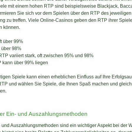
iele mit einem hohen RTP sind beispielsweise Blackjack, Bacca
ormieren Sie sich vor dem Spielen über den RTP des jeweiligen
ng zu treffen. Viele Online-Casinos geben den RTP ihrer Spiele
en können.
ft über 99%
t über 98%
RTP variiert stark, oft zwischen 95% und 98%
 kann über 99% liegen
tigen Spiele kann einen erheblichen Einfluss auf Ihre Erfolgsa
RTP und wählen Sie Spiele, die Ihnen Spaß machen und gleichz
en.
er Ein- und Auszahlungsmethoden
- und Auszahlungsmethoden sind ein wichtiger Aspekt bei der W