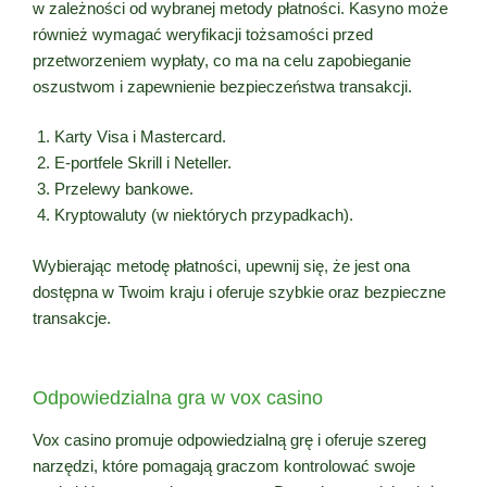
w zależności od wybranej metody płatności. Kasyno może
również wymagać weryfikacji tożsamości przed
przetworzeniem wypłaty, co ma na celu zapobieganie
oszustwom i zapewnienie bezpieczeństwa transakcji.
Karty Visa i Mastercard.
E-portfele Skrill i Neteller.
Przelewy bankowe.
Kryptowaluty (w niektórych przypadkach).
Wybierając metodę płatności, upewnij się, że jest ona
dostępna w Twoim kraju i oferuje szybkie oraz bezpieczne
transakcje.
Odpowiedzialna gra w vox casino
Vox casino promuje odpowiedzialną grę i oferuje szereg
narzędzi, które pomagają graczom kontrolować swoje