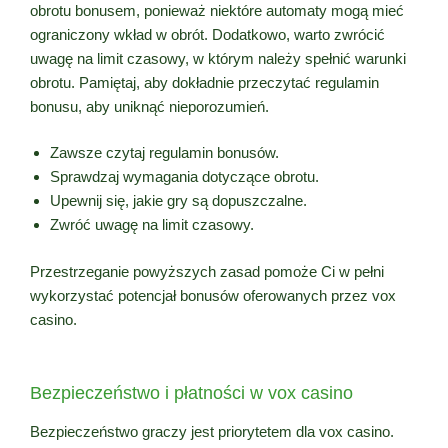
obrotu bonusem, ponieważ niektóre automaty mogą mieć
ograniczony wkład w obrót. Dodatkowo, warto zwrócić
uwagę na limit czasowy, w którym należy spełnić warunki
obrotu. Pamiętaj, aby dokładnie przeczytać regulamin
bonusu, aby uniknąć nieporozumień.
Zawsze czytaj regulamin bonusów.
Sprawdzaj wymagania dotyczące obrotu.
Upewnij się, jakie gry są dopuszczalne.
Zwróć uwagę na limit czasowy.
Przestrzeganie powyższych zasad pomoże Ci w pełni
wykorzystać potencjał bonusów oferowanych przez vox
casino.
Bezpieczeństwo i płatności w vox casino
Bezpieczeństwo graczy jest priorytetem dla vox casino.