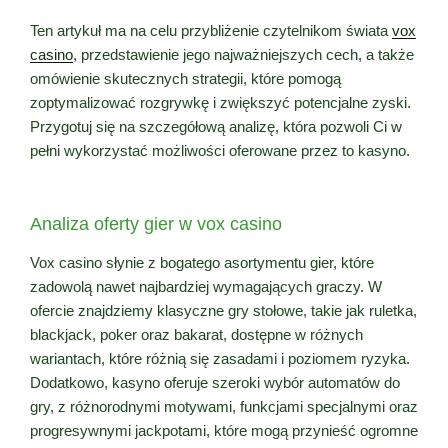
Ten artykuł ma na celu przybliżenie czytelnikom świata
vox
casino
, przedstawienie jego najważniejszych cech, a także
omówienie skutecznych strategii, które pomogą
zoptymalizować rozgrywkę i zwiększyć potencjalne zyski.
Przygotuj się na szczegółową analizę, która pozwoli Ci w
pełni wykorzystać możliwości oferowane przez to kasyno.
Analiza oferty gier w vox casino
Vox casino słynie z bogatego asortymentu gier, które
zadowolą nawet najbardziej wymagających graczy. W
ofercie znajdziemy klasyczne gry stołowe, takie jak ruletka,
blackjack, poker oraz bakarat, dostępne w różnych
wariantach, które różnią się zasadami i poziomem ryzyka.
Dodatkowo, kasyno oferuje szeroki wybór automatów do
gry, z różnorodnymi motywami, funkcjami specjalnymi oraz
progresywnymi jackpotami, które mogą przynieść ogromne