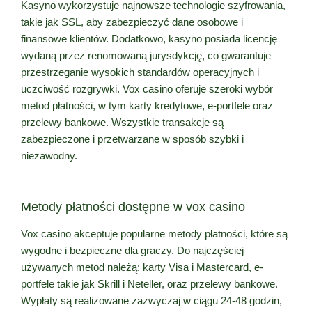
Kasyno wykorzystuje najnowsze technologie szyfrowania,
takie jak SSL, aby zabezpieczyć dane osobowe i
finansowe klientów. Dodatkowo, kasyno posiada licencję
wydaną przez renomowaną jurysdykcję, co gwarantuje
przestrzeganie wysokich standardów operacyjnych i
uczciwość rozgrywki. Vox casino oferuje szeroki wybór
metod płatności, w tym karty kredytowe, e-portfele oraz
przelewy bankowe. Wszystkie transakcje są
zabezpieczone i przetwarzane w sposób szybki i
niezawodny.
Metody płatności dostępne w vox casino
Vox casino akceptuje popularne metody płatności, które są
wygodne i bezpieczne dla graczy. Do najczęściej
używanych metod należą: karty Visa i Mastercard, e-
portfele takie jak Skrill i Neteller, oraz przelewy bankowe.
Wypłaty są realizowane zazwyczaj w ciągu 24-48 godzin,