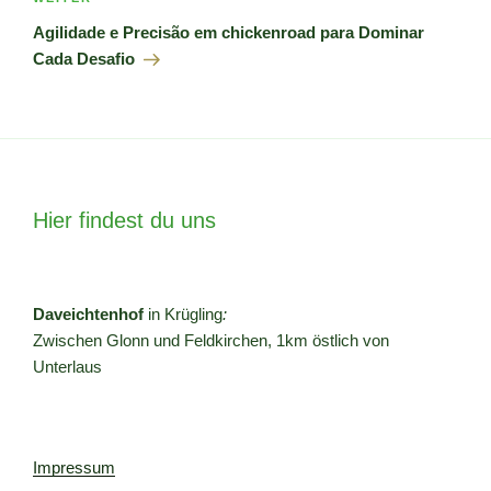
Beitrag
Agilidade e Precisão em chickenroad para Dominar
Cada Desafio
Hier findest du uns
Daveichtenhof
in Krügling
:
Zwischen Glonn und Feldkirchen, 1km östlich von
Unterlaus
Impressum