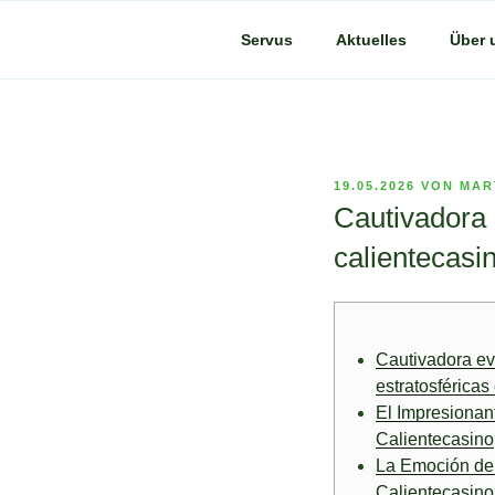
Zum
Inhalt
Servus
Aktuelles
Über 
springen
VERÖFFENTLICHT
19.05.2026
VON
MAR
AM
Cautivadora 
calientecasi
Cautivadora ev
estratosféricas
El Impresionan
Calientecasino
La Emoción del
Calientecasino