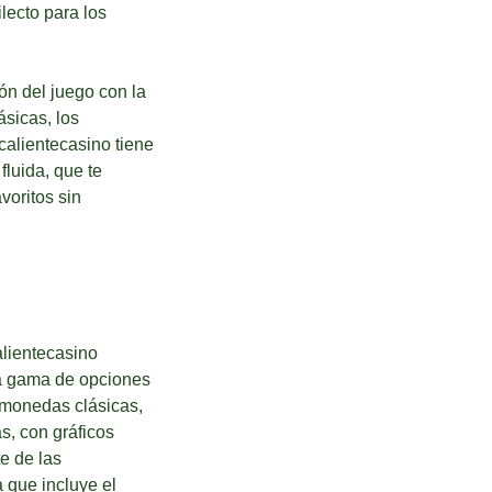
lecto para los
ón del juego con la
sicas, los
calientecasino tiene
fluida, que te
voritos sin
alientecasino
ia gama de opciones
amonedas clásicas,
s, con gráficos
e de las
 que incluye el