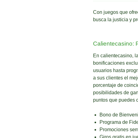
Con juegos que ofre
busca la justicia y p
Calientecasino: 
En calientecasino, l
bonificaciones excl
usuarios hasta progr
a sus clientes el me
porcentaje de coinci
posibilidades de gan
puntos que puedes ca
Bono de Bienven
Programa de Fide
Promociones sem
Giros gratis en j