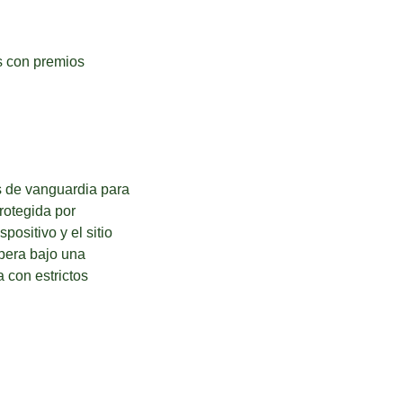
s con premios
as de vanguardia para
rotegida por
positivo y el sitio
pera bajo una
 con estrictos