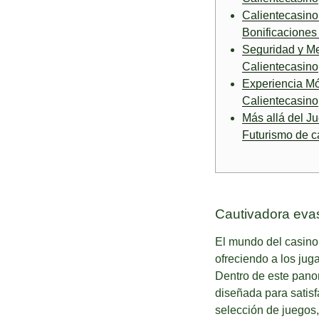
Calientecasino
Bonificaciones
Seguridad y M
Calientecasino
Experiencia Mó
Calientecasino
Más allá del J
Futurismo de c
Cautivadora evas
El mundo del casino 
ofreciendo a los jug
Dentro de este pan
diseñada para satis
selección de juegos