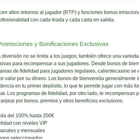
cen altos retornos al jugador (RTP) y funciones bonus emociona
rofesionalidad con cada tirada y cada carta en salida.
Promociones y Bonificaciones Exclusivas
a diversión no se limita a los juegos; también ofrece una varie
usivas para recompensar a sus jugadores. Desde bonos de bie
amas de fidelidad para jugadores regulares, calientecasino se 
jor valor por su dinero. Los bonos de bienvenida generalmente 
dencia en tu primer depósito, lo que te permite jugar con más f
ar. Los programas de fidelidad, por otro lado, te recompensan po
njear por bonos, premios y otros beneficios exclusivos.
ida del 100% hasta 200€
lidad con niveles VIP
anales y mensuales
uegos seleccionados