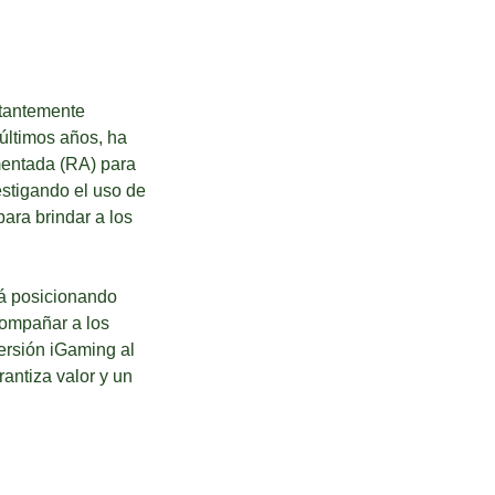
stantemente
últimos años, ha
mentada (RA) para
stigando el uso de
para brindar a los
tá posicionando
acompañar a los
versión iGaming al
antiza valor y un