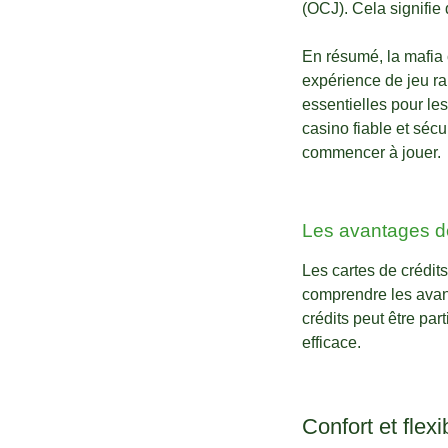
(OCJ). Cela signifie 
En résumé, la mafia 
expérience de jeu ra
essentielles pour les
casino fiable et sécu
commencer à jouer.
Les avantages de 
Les cartes de crédits
comprendre les avanta
crédits peut être par
efficace.
Confort et flexib