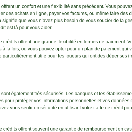
 offrent un confort et une flexibilité sans précédent. Vous pouvez 
tuer des achats en ligne, payer vos factures, ou même faire des 
a signifie que vous n’avez plus besoin de vous soucier de la ges
dit est là pour vous aider.
e crédits offrent une grande flexibilité en termes de paiement. 
s à la fois, ou vous pouvez opter pour un plan de paiement qui v
e particulièrement utile pour les joueurs qui ont des dépenses i
s sont également très sécurisés. Les banques et les établisseme
s pour protéger vos informations personnelles et vos données d
vez vous sentir en sécurité en utilisant votre carte de crédit po
de crédits offrent souvent une garantie de remboursement en ca