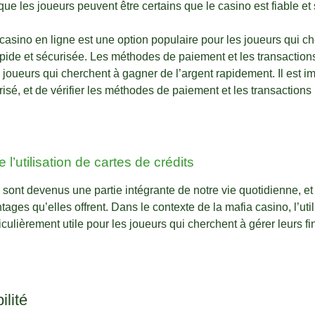
que les joueurs peuvent être certains que le casino est fiable et
casino en ligne est une option populaire pour les joueurs qui c
pide et sécurisée. Les méthodes de paiement et les transaction
 joueurs qui cherchent à gagner de l’argent rapidement. Il est im
risé, et de vérifier les méthodes de paiement et les transactions
l’utilisation de cartes de crédits
 sont devenus une partie intégrante de notre vie quotidienne, et 
ges qu’elles offrent. Dans le contexte de la mafia casino, l’util
ticulièrement utile pour les joueurs qui cherchent à gérer leurs 
ilité