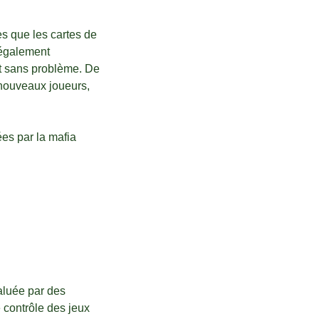
es que les cartes de
t également
et sans problème. De
 nouveaux joueurs,
es par la mafia
valuée par des
e contrôle des jeux