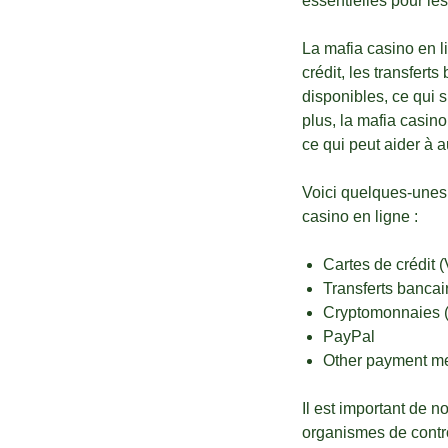
essentielles pour le
La mafia casino en l
crédit, les transfer
disponibles, ce qui 
plus, la mafia casin
ce qui peut aider à 
Voici quelques-unes
casino en ligne :
Cartes de crédit (
Transferts bancaire
Cryptomonnaies (B
PayPal
Other payment m
Il est important de n
organismes de contrô