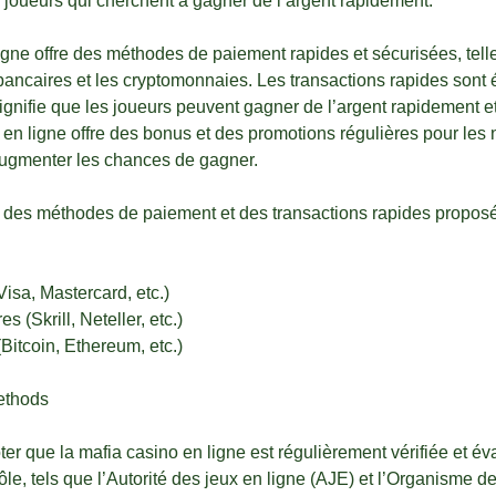
s joueurs qui cherchent à gagner de l’argent rapidement.
igne offre des méthodes de paiement rapides et sécurisées, tell
ts bancaires et les cryptomonnaies. Les transactions rapides son
signifie que les joueurs peuvent gagner de l’argent rapidement 
o en ligne offre des bonus et des promotions régulières pour les
augmenter les chances de gagner.
 des méthodes de paiement et des transactions rapides proposé
Visa, Mastercard, etc.)
s (Skrill, Neteller, etc.)
itcoin, Ethereum, etc.)
ethods
oter que la mafia casino en ligne est régulièrement vérifiée et é
le, tels que l’Autorité des jeux en ligne (AJE) et l’Organisme d