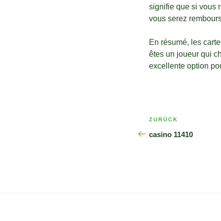
signifie que si vous
vous serez rembours
En résumé, les cartes
êtes un joueur qui c
excellente option po
Beitragsnavi
Vorheriger
ZURÜCK
Beitrag
casino 11410