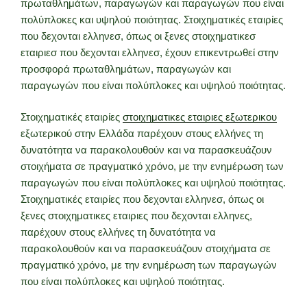
πρωταθλημάτων, παραγωγών και παραγωγών που είναι
πολύπλοκες και υψηλού ποιότητας. Στοιχηματικές εταιρίες
που δεχονται ελληνεσ, όπως οι ξενες στοιχηματικεσ
εταιριεσ που δεχονται ελληνεσ, έχουν επικεντρωθεί στην
προσφορά πρωταθλημάτων, παραγωγών και
παραγωγών που είναι πολύπλοκες και υψηλού ποιότητας.
Στοιχηματικές εταιρίες
στοιχηματικες εταιριες εξωτερικου
εξωτερικού στην Ελλάδα παρέχουν στους ελλήνες τη
δυνατότητα να παρακολουθούν και να παρασκευάζουν
στοιχήματα σε πραγματικό χρόνο, με την ενημέρωση των
παραγωγών που είναι πολύπλοκες και υψηλού ποιότητας.
Στοιχηματικές εταιρίες που δεχονται ελληνεσ, όπως οι
ξενες στοιχηματικες εταιριες που δεχονται ελληνες,
παρέχουν στους ελλήνες τη δυνατότητα να
παρακολουθούν και να παρασκευάζουν στοιχήματα σε
πραγματικό χρόνο, με την ενημέρωση των παραγωγών
που είναι πολύπλοκες και υψηλού ποιότητας.