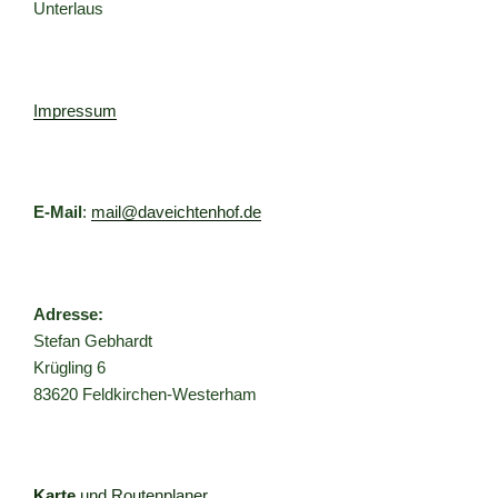
Unterlaus
Impressum
E-Mail
:
mail@daveichtenhof.de
Adresse:
Stefan Gebhardt
Krügling 6
83620 Feldkirchen-Westerham
Karte
und Routenplaner