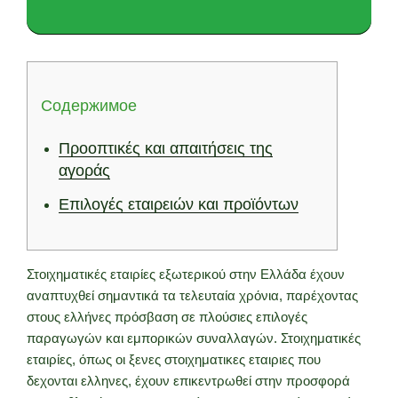
Содержимое
Προοπτικές και απαιτήσεις της
αγοράς
Επιλογές εταιρειών και προϊόντων
Στοιχηματικές εταιρίες εξωτερικού στην Ελλάδα έχουν
αναπτυχθεί σημαντικά τα τελευταία χρόνια, παρέχοντας
στους ελλήνες πρόσβαση σε πλούσιες επιλογές
παραγωγών και εμπορικών συναλλαγών. Στοιχηματικές
εταιρίες, όπως οι ξενες στοιχηματικες εταιριες που
δεχονται ελληνες, έχουν επικεντρωθεί στην προσφορά