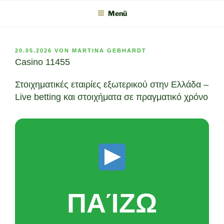
Zum
Menü
Inhalt
springen
VERÖFFENTLICHT
20.05.2026
VON
MARTINA GEBHARDT
AM
Casino 11455
Στοιχηματικές εταιρίες εξωτερικού στην Ελλάδα –
Live betting και στοιχήματα σε πραγματικό χρόνο
ΠΑΊΖΩ