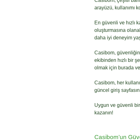
Casibom, çeşitli bahi
arayüzü, kullanımı ko
En güvenli ve hızlı k
oluşturmasına olanak 
daha iyi deneyim ya
Casibom, güvenliğiniz
ekibinden hızlı bir ş
olmak için burada ve
Casibom, her kullanıcı
güncel giriş sayfasın
Uygun ve güvenli bir
kazanın!
Casibom’un Güven