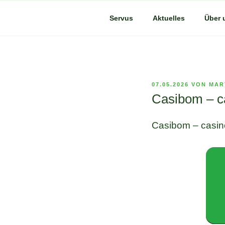
Zum
Inhalt
Servus
Aktuelles
Über 
springen
VERÖFFENTLICHT
07.05.2026
VON
MAR
AM
Casibom – ca
Casibom – casino 