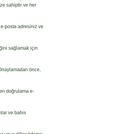
ze sahiptir ve her
, e-posta adresiniz ve
iğini sağlamak için
r. Onaylamadan önce,
len doğrulama e-
nlar ve bahis