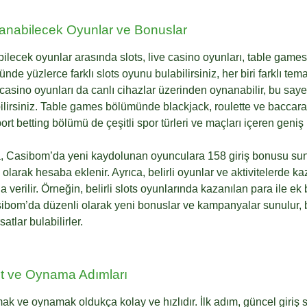
nabilecek Oyunlar ve Bonuslar
ecek oyunlar arasında slots, live casino oyunları, table games 
nde yüzlerce farklı slots oyunu bulabilirsiniz, her biri farklı te
e casino oyunları da canlı cihazlar üzerinden oynanabilir, bu sa
lirsiniz. Table games bölümünde blackjack, roulette ve baccarat
ort betting bölümü de çeşitli spor türleri ve maçları içeren geniş
 Casibom’da yeni kaydolunan oyunculara 158 giriş bonusu sun
larak hesaba eklenir. Ayrıca, belirli oyunlar ve aktivitelerde ka
da verilir. Örneğin, belirli slots oyunlarında kazanılan para ile ek
asibom’da düzenli olarak yeni bonuslar ve kampanyalar sunulur,
satlar bulabilirler.
t ve Oynama Adımları
 ve oynamak oldukça kolay ve hızlıdır. İlk adım, güncel giriş s