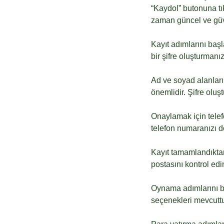
“Kaydol” butonuna tık
zaman güncel ve güven
Kayıt adımlarını başl
bir şifre oluşturmanı
Ad ve soyad alanları
önemlidir. Şifre oluş
Onaylamak için telef
telefon numaranızı d
Kayıt tamamlandıktan
postasını kontrol edi
Oynama adımlarını ba
seçenekleri mevcuttu