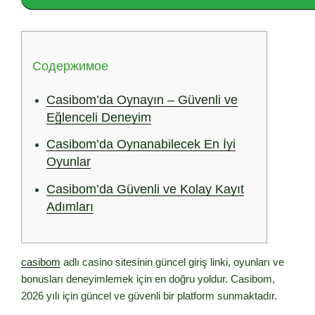
Содержимое
Casibom’da Oynayın – Güvenli ve
Eğlenceli Deneyim
Casibom’da Oynanabilecek En İyi
Oyunlar
Casibom’da Güvenli ve Kolay Kayıt
Adımları
casibom
adlı casino sitesinin güncel giriş linki, oyunları ve
bonusları deneyimlemek için en doğru yoldur. Casibom,
2026 yılı için güncel ve güvenli bir platform sunmaktadır.