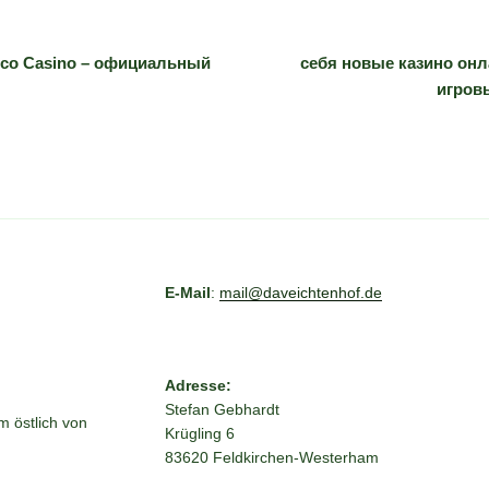
gation
nco Casino – официальный
себя новые казино онл
игров
E-Mail
:
mail@daveichtenhof.de
Adresse:
Stefan Gebhardt
 östlich von
Krügling 6
83620 Feldkirchen-Westerham