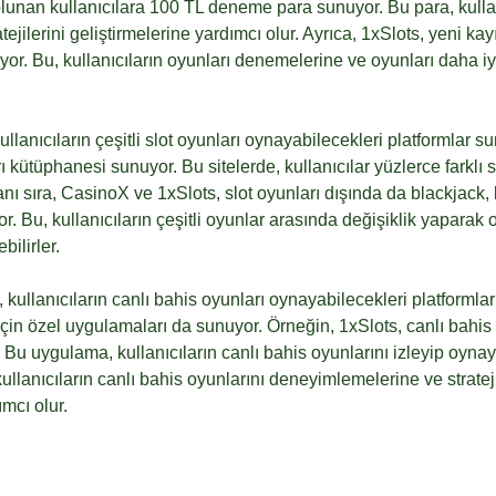
unan kullanıcılara 100 TL deneme para sunuyor. Bu para, kullan
jilerini geliştirmelerine yardımcı olur. Ayrıca, 1xSlots, yeni kayı
or. Bu, kullanıcıların oyunları denemelerine ve oyunları daha i
kullanıcıların çeşitli slot oyunları oynayabilecekleri platformlar 
rı kütüphanesi sunuyor. Bu sitelerde, kullanıcılar yüzlerce farklı 
anı sıra, CasinoX ve 1xSlots, slot oyunları dışında da blackjack, 
r. Bu, kullanıcıların çeşitli oyunlar arasında değişiklik yaparak
bilirler.
, kullanıcıların canlı bahis oyunları oynayabilecekleri platformlar 
için özel uygulamaları da sunuyor. Örneğin, 1xSlots, canlı bahis 
Bu uygulama, kullanıcıların canlı bahis oyunlarını izleyip oynaya
kullanıcıların canlı bahis oyunlarını deneyimlemelerine ve strateji
ımcı olur.