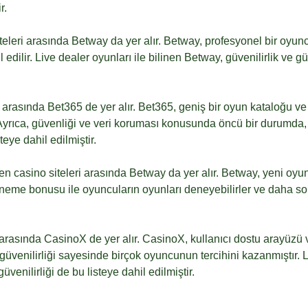
r.
iteleri arasında Betway da yer alır. Betway, profesyonel bir oyuncu
edilir. Live dealer oyunları ile bilinen Betway, güvenilirlik ve 
i arasında Bet365 de yer alır. Bet365, geniş bir oyun kataloğu v
ir. Ayrıca, güvenliği ve veri koruması konusunda öncü bir durumda
steye dahil edilmiştir.
casino siteleri arasında Betway da yer alır. Betway, yeni oyunc
 Deneme bonusu ile oyuncuların oyunları deneyebilirler ve daha s
i arasında CasinoX de yer alır. CasinoX, kullanıcı dostu arayüz
n güvenilirliği sayesinde birçok oyuncunun tercihini kazanmıştır. 
üvenilirliği de bu listeye dahil edilmiştir.