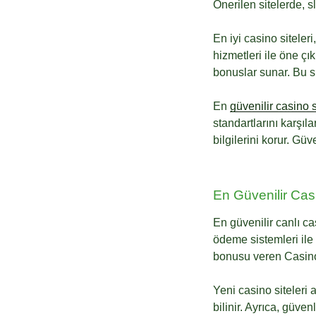
Önerilen sitelerde, slo
En iyi casino siteler
hizmetleri ile öne çı
bonuslar sunar. Bu si
En
güvenilir casino s
standartlarını karşıla
bilgilerini korur. Güv
En Güvenilir Casi
En güvenilir canlı c
ödeme sistemleri ile
bonusu veren CasinoX,
Yeni casino siteleri a
bilinir. Ayrıca, güv