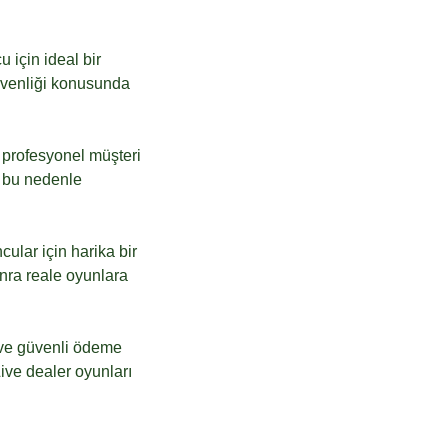
 için ideal bir
güvenliği konusunda
e profesyonel müşteri
, bu nedenle
ular için harika bir
onra reale oyunlara
ü ve güvenli ödeme
Live dealer oyunları