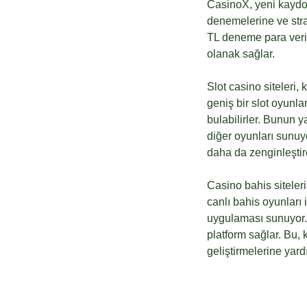
CasinoX, yeni kaydol
denemelerine ve strate
TL deneme para veriy
olanak sağlar.
Slot casino siteleri, 
geniş bir slot oyunla
bulabilirler. Bunun y
diğer oyunları sunuyo
daha da zenginleştire
Casino bahis siteleri
canlı bahis oyunları 
uygulaması sunuyor. 
platform sağlar. Bu, 
geliştirmelerine yard