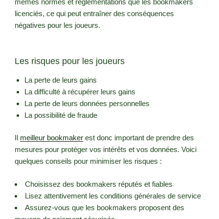
mêmes normes et réglementations que les bookmakers
licenciés, ce qui peut entraîner des conséquences
négatives pour les joueurs.
Les risques pour les joueurs
La perte de leurs gains
La difficulté à récupérer leurs gains
La perte de leurs données personnelles
La possibilité de fraude
Il
meilleur bookmaker
est donc important de prendre des
mesures pour protéger vos intérêts et vos données. Voici
quelques conseils pour minimiser les risques :
Choisissez des bookmakers réputés et fiables
Lisez attentivement les conditions générales de service
Assurez-vous que les bookmakers proposent des