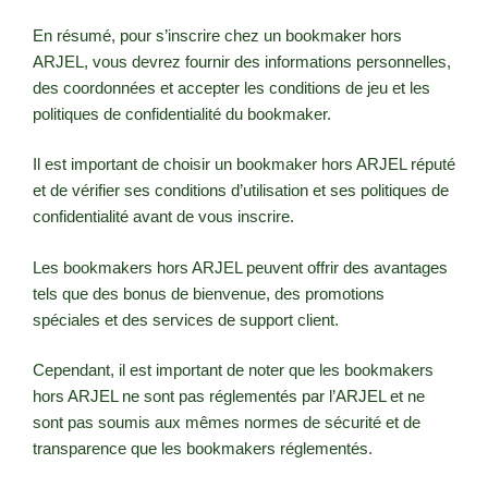
En résumé, pour s’inscrire chez un bookmaker hors
ARJEL, vous devrez fournir des informations personnelles,
des coordonnées et accepter les conditions de jeu et les
politiques de confidentialité du bookmaker.
Il est important de choisir un bookmaker hors ARJEL réputé
et de vérifier ses conditions d’utilisation et ses politiques de
confidentialité avant de vous inscrire.
Les bookmakers hors ARJEL peuvent offrir des avantages
tels que des bonus de bienvenue, des promotions
spéciales et des services de support client.
Cependant, il est important de noter que les bookmakers
hors ARJEL ne sont pas réglementés par l’ARJEL et ne
sont pas soumis aux mêmes normes de sécurité et de
transparence que les bookmakers réglementés.