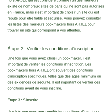
hors ARJEL qui est considéré comme l’un des meilleurs. Il
existe de nombreux sites de paris qui ne sont pas autorisés
en France, mais il est important de choisir un site qui est
réputé pour être fiable et sécurisé. Vous pouvez consulter
les listes des meilleurs bookmakers hors ARJEL pour
trouver un site qui correspond à vos attentes.
Étape 2 : Vérifier les conditions d’inscription
Une fois que vous avez choisi un bookmaker, il est
important de vérifier les conditions d’inscription. Les
bookmakers hors ARJEL ont souvent des conditions
d’inscription spécifiques, telles que des âges minimum ou
des exigences de sécurité. Il est important de vérifier ces
conditions avant de vous inscrire.
Étape 3 : S’inscrire
Une fois que vous avez vérifié les conditions d’inscription,