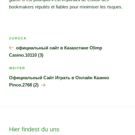
bookmakers réputés et fiables pour minimiser les risques.
Beitragsnavigation
Vorheriger
ZURÜCK
Beitrag
официальный сайт в Казахстане Olimp
Casino.10110 (3)
Nächster
WEITER
Beitrag
Официальный Сайт Играть в Онлайн Казино
Pinco.2768 (2)
Hier findest du uns