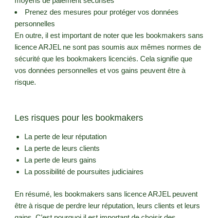
moyens de paiement sécurisés
Prenez des mesures pour protéger vos données
personnelles
En outre, il est important de noter que les bookmakers sans
licence ARJEL ne sont pas soumis aux mêmes normes de
sécurité que les bookmakers licenciés. Cela signifie que
vos données personnelles et vos gains peuvent être à
risque.
Les risques pour les bookmakers
La perte de leur réputation
La perte de leurs clients
La perte de leurs gains
La possibilité de poursuites judiciaires
En résumé, les bookmakers sans licence ARJEL peuvent
être à risque de perdre leur réputation, leurs clients et leurs
gains. C’est pourquoi il est important de choisir des