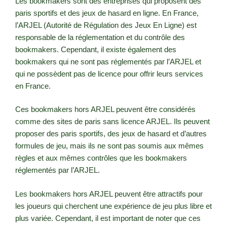
Les bookmakers sont des entreprises qui proposent des
paris sportifs et des jeux de hasard en ligne. En France,
l’ARJEL (Autorité de Régulation des Jeux En Ligne) est
responsable de la réglementation et du contrôle des
bookmakers. Cependant, il existe également des
bookmakers qui ne sont pas réglementés par l’ARJEL et
qui ne possèdent pas de licence pour offrir leurs services
en France.
Ces bookmakers hors ARJEL peuvent être considérés
comme des sites de paris sans licence ARJEL. Ils peuvent
proposer des paris sportifs, des jeux de hasard et d’autres
formules de jeu, mais ils ne sont pas soumis aux mêmes
règles et aux mêmes contrôles que les bookmakers
réglementés par l’ARJEL.
Les bookmakers hors ARJEL peuvent être attractifs pour
les joueurs qui cherchent une expérience de jeu plus libre et
plus variée. Cependant, il est important de noter que ces