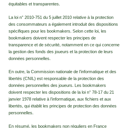
équitables et transparentes.
La loi n° 2010-751 du 5 juillet 2010 relative à la protection
des consommateurs a également introduit des dispositions
spécifiques pour les bookmakers. Selon cette loi, les
bookmakers doivent respecter les principes de
transparence et de sécurité, notamment en ce qui concerne
la gestion des fonds des joueurs et la protection de leurs
données personnelles.
En outre, la Commission nationale de l’informatique et des
libertés (CNIL) est responsable de la protection des
données personnelles des joueurs. Les bookmakers
doivent respecter les dispositions de la loi n° 78-17 du 21
janvier 1978 relative à l’informatique, aux fichiers et aux
libertés, qui établit les principes de protection des données
personnelles.
En résumé, les bookmakers non réguliers en France