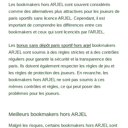
Les bookmakers hors ARJEL sont souvent considérés
comme des alternatives plus attractives pour les joueurs de
paris sportifs sans licence ARJEL. Cependant, il est
important de comprendre les différences entre ces
bookmakers et ceux qui sont licenciés par l’ARJEL.
Les
bonus sans dépôt paris sportif hors arjel
bookmakers
ARJEL sont soumis à des règles strictes et à des contrôles
réguliers pour garantir la sécurité et la transparence des
paris. Ils doivent également respecter les règles de jeu et
les règles de protection des joueurs. En revanche, les
bookmakers hors ARJEL ne sont pas soumis à ces
mêmes contrôles et règles, ce qui peut poser des
problèmes pour les joueurs.
Meilleurs bookmakers hors ARJEL
Malgré les risques, certains bookmakers hors ARJEL sont