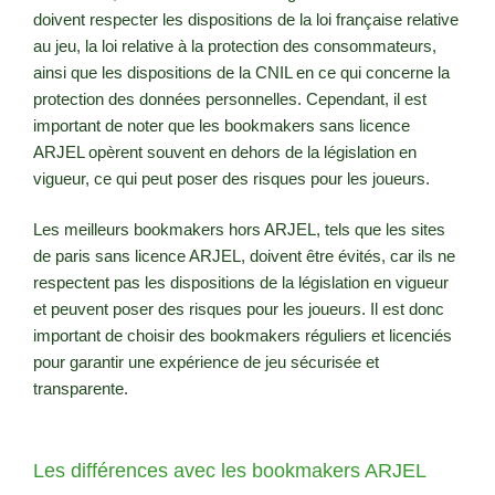
doivent respecter les dispositions de la loi française relative
au jeu, la loi relative à la protection des consommateurs,
ainsi que les dispositions de la CNIL en ce qui concerne la
protection des données personnelles. Cependant, il est
important de noter que les bookmakers sans licence
ARJEL opèrent souvent en dehors de la législation en
vigueur, ce qui peut poser des risques pour les joueurs.
Les meilleurs bookmakers hors ARJEL, tels que les sites
de paris sans licence ARJEL, doivent être évités, car ils ne
respectent pas les dispositions de la législation en vigueur
et peuvent poser des risques pour les joueurs. Il est donc
important de choisir des bookmakers réguliers et licenciés
pour garantir une expérience de jeu sécurisée et
transparente.
Les différences avec les bookmakers ARJEL