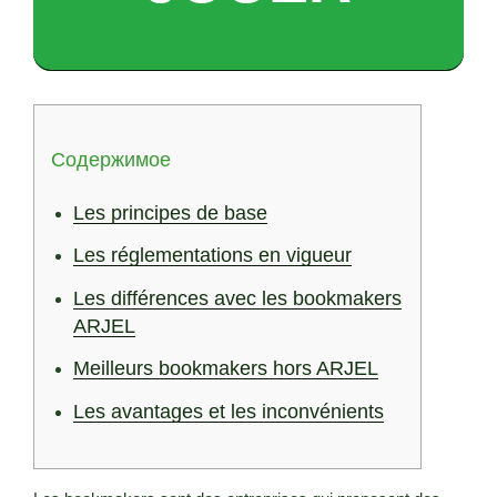
Содержимое
Les principes de base
Les réglementations en vigueur
Les différences avec les bookmakers
ARJEL
Meilleurs bookmakers hors ARJEL
Les avantages et les inconvénients