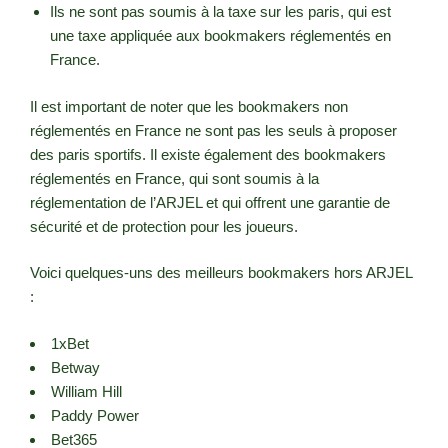
Ils ne sont pas soumis à la taxe sur les paris, qui est
une taxe appliquée aux bookmakers réglementés en
France.
Il est important de noter que les bookmakers non
réglementés en France ne sont pas les seuls à proposer
des paris sportifs. Il existe également des bookmakers
réglementés en France, qui sont soumis à la
réglementation de l’ARJEL et qui offrent une garantie de
sécurité et de protection pour les joueurs.
Voici quelques-uns des meilleurs bookmakers hors ARJEL
:
1xBet
Betway
William Hill
Paddy Power
Bet365