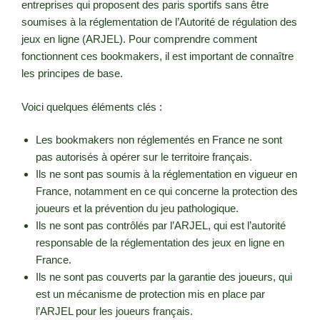
entreprises qui proposent des paris sportifs sans être
soumises à la réglementation de l’Autorité de régulation des
jeux en ligne (ARJEL). Pour comprendre comment
fonctionnent ces bookmakers, il est important de connaître
les principes de base.
Voici quelques éléments clés :
Les bookmakers non réglementés en France ne sont
pas autorisés à opérer sur le territoire français.
Ils ne sont pas soumis à la réglementation en vigueur en
France, notamment en ce qui concerne la protection des
joueurs et la prévention du jeu pathologique.
Ils ne sont pas contrôlés par l’ARJEL, qui est l’autorité
responsable de la réglementation des jeux en ligne en
France.
Ils ne sont pas couverts par la garantie des joueurs, qui
est un mécanisme de protection mis en place par
l’ARJEL pour les joueurs français.