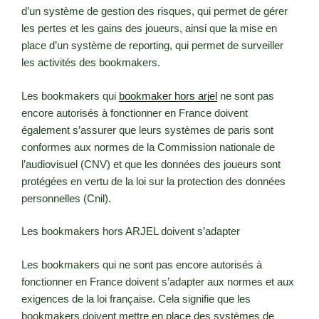
d’un système de gestion des risques, qui permet de gérer
les pertes et les gains des joueurs, ainsi que la mise en
place d’un système de reporting, qui permet de surveiller
les activités des bookmakers.
Les bookmakers qui
bookmaker hors arjel
ne sont pas
encore autorisés à fonctionner en France doivent
également s’assurer que leurs systèmes de paris sont
conformes aux normes de la Commission nationale de
l’audiovisuel (CNV) et que les données des joueurs sont
protégées en vertu de la loi sur la protection des données
personnelles (Cnil).
Les bookmakers hors ARJEL doivent s’adapter
Les bookmakers qui ne sont pas encore autorisés à
fonctionner en France doivent s’adapter aux normes et aux
exigences de la loi française. Cela signifie que les
bookmakers doivent mettre en place des systèmes de