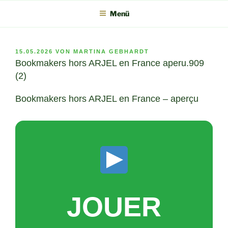
Zum
Menü
Inhalt
springen
VERÖFFENTLICHT
15.05.2026
VON
MARTINA GEBHARDT
AM
Bookmakers hors ARJEL en France aperu.909
(2)
Bookmakers hors ARJEL en France – aperçu
JOUER