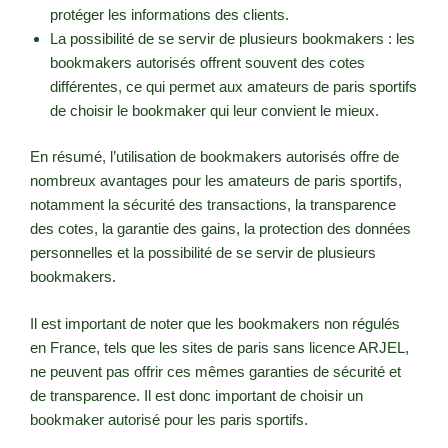
protéger les informations des clients.
La possibilité de se servir de plusieurs bookmakers : les
bookmakers autorisés offrent souvent des cotes
différentes, ce qui permet aux amateurs de paris sportifs
de choisir le bookmaker qui leur convient le mieux.
En résumé, l’utilisation de bookmakers autorisés offre de
nombreux avantages pour les amateurs de paris sportifs,
notamment la sécurité des transactions, la transparence
des cotes, la garantie des gains, la protection des données
personnelles et la possibilité de se servir de plusieurs
bookmakers.
Il est important de noter que les bookmakers non régulés
en France, tels que les sites de paris sans licence ARJEL,
ne peuvent pas offrir ces mêmes garanties de sécurité et
de transparence. Il est donc important de choisir un
bookmaker autorisé pour les paris sportifs.