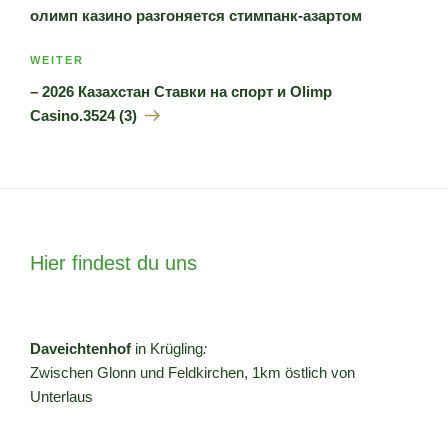
олимп казино разгоняется стимпанк-азартом
Nächster
WEITER
Beitrag
– 2026 Казахстан Ставки на спорт и Olimp
Casino.3524 (3)
Hier findest du uns
Daveichtenhof
in Krügling
:
Zwischen Glonn und Feldkirchen, 1km östlich von
Unterlaus