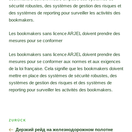
sécurité robustes, des systèmes de gestion des risques et
des systèmes de reporting pour surveiller les activités des
bookmakers.
Les bookmakers sans licence ARJEL doivent prendre des
mesures pour se conformer
Les bookmakers sans licence ARJEL doivent prendre des
mesures pour se conformer aux normes et aux exigences
de la loi française. Cela signifie que les bookmakers doivent
mettre en place des systèmes de sécurité robustes, des
systèmes de gestion des risques et des systèmes de
reporting pour surveiller les activités des bookmakers.
Beitragsnavigation
Vorheriger
ZURÜCK
Beitrag
Дерзкий рейд на железнодорожном полотне