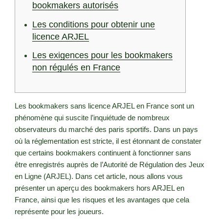
bookmakers autorisés
Les conditions pour obtenir une
licence ARJEL
Les exigences pour les bookmakers
non régulés en France
Les bookmakers sans licence ARJEL en France sont un
phénomène qui suscite l’inquiétude de nombreux
observateurs du marché des paris sportifs. Dans un pays
où la réglementation est stricte, il est étonnant de constater
que certains bookmakers continuent à fonctionner sans
être enregistrés auprès de l’Autorité de Régulation des Jeux
en Ligne (ARJEL). Dans cet article, nous allons vous
présenter un aperçu des bookmakers hors ARJEL en
France, ainsi que les risques et les avantages que cela
représente pour les joueurs.