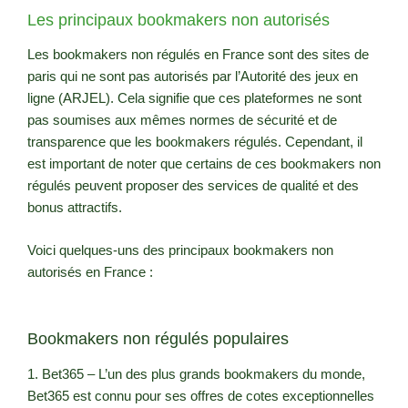
Les principaux bookmakers non autorisés
Les bookmakers non régulés en France sont des sites de
paris qui ne sont pas autorisés par l’Autorité des jeux en
ligne (ARJEL). Cela signifie que ces plateformes ne sont
pas soumises aux mêmes normes de sécurité et de
transparence que les bookmakers régulés. Cependant, il
est important de noter que certains de ces bookmakers non
régulés peuvent proposer des services de qualité et des
bonus attractifs.
Voici quelques-uns des principaux bookmakers non
autorisés en France :
Bookmakers non régulés populaires
1. Bet365 – L’un des plus grands bookmakers du monde,
Bet365 est connu pour ses offres de cotes exceptionnelles