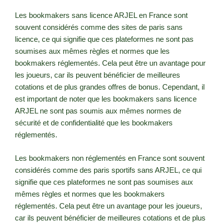
Les bookmakers sans licence ARJEL en France sont
souvent considérés comme des sites de paris sans
licence, ce qui signifie que ces plateformes ne sont pas
soumises aux mêmes règles et normes que les
bookmakers réglementés. Cela peut être un avantage pour
les joueurs, car ils peuvent bénéficier de meilleures
cotations et de plus grandes offres de bonus. Cependant, il
est important de noter que les bookmakers sans licence
ARJEL ne sont pas soumis aux mêmes normes de
sécurité et de confidentialité que les bookmakers
réglementés.
Les bookmakers non réglementés en France sont souvent
considérés comme des paris sportifs sans ARJEL, ce qui
signifie que ces plateformes ne sont pas soumises aux
mêmes règles et normes que les bookmakers
réglementés. Cela peut être un avantage pour les joueurs,
car ils peuvent bénéficier de meilleures cotations et de plus