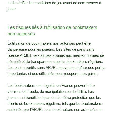
et de vérifier les conditions de jeu avant de commencer à
jouer.
Les risques liés à l’utilisation de bookmakers
non autorisés
L’utilisation de bookmakers non autorisés peut être
dangereuse pour les joueurs. Les sites de paris sans
licence ARJEL ne sont pas soumis aux mêmes normes de
sécurité et de transparence que les bookmakers réguliers.
Les paris sportifs sans ARJEL peuvent entraîner des pertes
importantes et des difficultés pour récupérer ses gains.
Les bookmakers non régulés en France peuvent être
victimes de fraude, de manipulation ou de faillite. Les
joueurs ne bénéficient pas de la même protection que les
clients de bookmakers réguliers, tels que les bookmakers
autorisés par l’ARJEL. Les bookmakers non autorisés ne