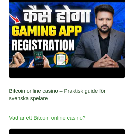
Bitcoin online casino – Praktisk guide för
svenska spelare
Vad är ett Bitcoin online casino?