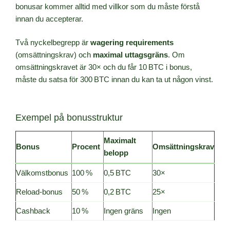
bonusar kommer alltid med villkor som du måste förstå
innan du accepterar.
Två nyckelbegrepp är
wagering requirements
(omsättningskrav) och
maximal uttagsgräns
. Om
omsättningskravet är 30× och du får 10 BTC i bonus,
måste du satsa för 300 BTC innan du kan ta ut någon vinst.
Exempel på bonusstruktur
Maximalt
Bonus
Procent
Omsättningskrav
belopp
Välkomstbonus
100 %
0,5 BTC
30×
Reload‑bonus
50 %
0,2 BTC
25×
Cashback
10 %
Ingen gräns
Ingen