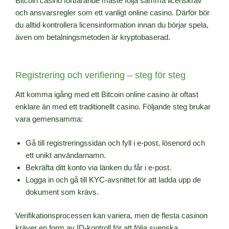
Bitcoin casino fortfarande måste följa samma licenskrav
och ansvarsregler som ett vanligt online casino. Därför bör
du alltid kontrollera licensinformation innan du börjar spela,
även om betalningsmetoden är kryptobaserad.
Registrering och verifiering – steg för steg
Att komma igång med ett Bitcoin online casino är oftast
enklare än med ett traditionellt casino. Följande steg brukar
vara gemensamma:
Gå till registreringssidan och fyll i e‑post, lösenord och
ett unikt användarnamn.
Bekräfta ditt konto via länken du får i e‑post.
Logga in och gå till KYC‑avsnittet för att ladda upp de
dokument som krävs.
Verifikationsprocessen kan variera, men de flesta casinon
kräver en form av ID‑kontroll för att följa svenska