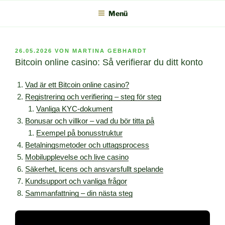
Zum
Menü
Inhalt
springen
VERÖFFENTLICHT
26.05.2026
VON
MARTINA GEBHARDT
AM
Bitcoin online casino: Så verifierar du ditt konto
Vad är ett Bitcoin online casino?
Registrering och verifiering – steg för steg
Vanliga KYC‑dokument
Bonusar och villkor – vad du bör titta på
Exempel på bonusstruktur
Betalningsmetoder och uttagsprocess
Mobilupplevelse och live casino
Säkerhet, licens och ansvarsfullt spelande
Kundsupport och vanliga frågor
Sammanfattning – din nästa steg