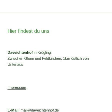
Hier findest du uns
Daveichtenhof
in Krügling
:
Zwischen Glonn und Feldkirchen, 1km östlich von
Unterlaus
Impressum
E-Mail
:
mail@daveichtenhof.de