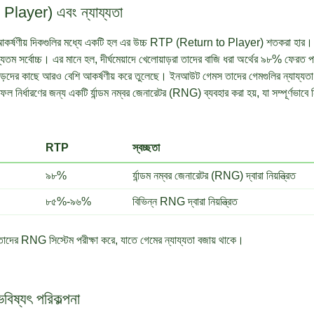
layer) এবং ন্যায্যতা
 আকর্ষণীয় দিকগুলির মধ্যে একটি হল এর উচ্চ RTP (Return to Player) শতকরা হ
্যতম সর্বোচ্চ। এর মানে হল, দীর্ঘমেয়াদে খেলোয়াড়রা তাদের বাজি ধরা অর্থের ৯৮% ফেরত 
়দের কাছে আরও বেশি আকর্ষণীয় করে তুলেছে। ইনআউট গেমস তাদের গেমগুলির ন্যায্যতা এ
ল নির্ধারণের জন্য একটি র্যান্ডম নম্বর জেনারেটর (RNG) ব্যবহার করা হয়, যা সম্পূর্ণভাবে
RTP
স্বচ্ছতা
৯৮%
র্যান্ডম নম্বর জেনারেটর (RNG) দ্বারা নিয়ন্ত্রিত
৮৫%-৯৬%
বিভিন্ন RNG দ্বারা নিয়ন্ত্রিত
দের RNG সিস্টেম পরীক্ষা করে, যাতে গেমের ন্যায্যতা বজায় থাকে।
ষ্যৎ পরিকল্পনা