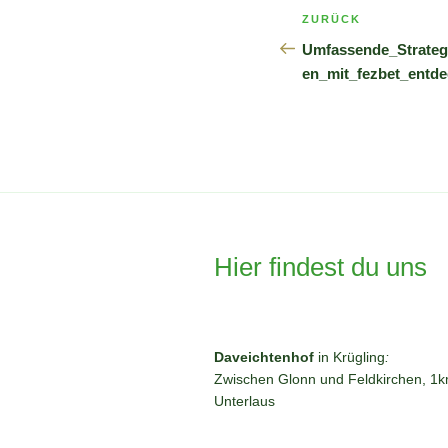
Beitragsnavi
Vorheriger
ZURÜCK
Beitrag
Umfassende_Strategi
en_mit_fezbet_entd
Hier findest du uns
Daveichtenhof
in Krügling
:
Zwischen Glonn und Feldkirchen, 1km
Unterlaus