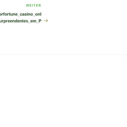
WEITER
Nächster
Beitrag
rfortune_casino_onl
urpreendentes_em_P