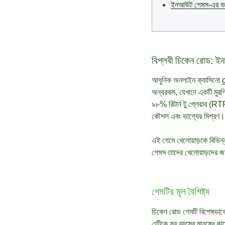
ইনআউট গেমস-এর ভবিষ
বিপ্লবী চিকেন রোড: ইন
আধুনিক অনলাইন ক্যাসিনো
অন্যরকম, যেখানে একটি মুরগি
৯৮% রিটার্ন টু প্লেয়ার (R
কৌশল এবং ভাগ্যের মিশ্রণ।
এই গেমে খেলোয়াড়কে বিভিন্
গেমস তাদের খেলোয়াড়দের জ
গেমটির মূল বৈশিষ্ট্য
চিকেন রোড গেমটি বিশেষভাবে 
এটিকে সব বয়সের মানুষের কা