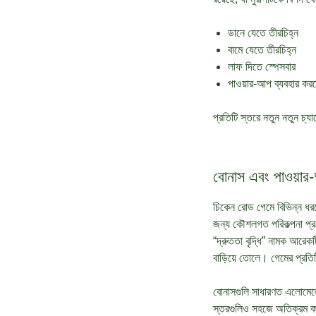
ডানে যেতে তীরচিহ্ন
বামে যেতে তীরচিহ্ন
লাফ দিতে স্পেসবার
পাওয়ার-আপ ব্যবহার কর
প্রতিটি স্তরে নতুন নতুন চ্য
বোনাস এবং পাওয়া
চিকেন রোড গেমে বিভিন্ন ধরণ
জন্য কৌশলগত পরিকল্পনা প্রয
“দ্রুততা বৃদ্ধি” নামক আরেক
বাড়িয়ে তোলে। গেমের প্রতি
বোনাসগুলি সাধারণত এলোমেলোভ
স্তরগুলিও সহজে অতিক্রম কর