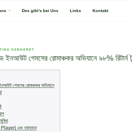
uns
Des gibt’s bei Uns
Links
Kontakt
TINA GEBHARDT
োড ইনআউট গেমসের রোমাঞ্চকর অভিযানে ৯৮% রিটার্ন টু 
 ইনআউট গেমসের রোমাঞ্চকর অভিযানে
র!
ী
-আপ
সুবিধা
layer) এবং ন্যায্যতা