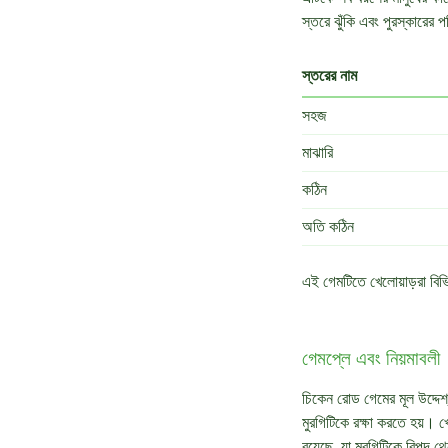
স্তরে ঝুঁকি এবং পুরস্কারের 
স্তরের নাম
সহজ
মাঝারি
কঠিন
অতি কঠিন
এই গেমটিতে খেলোয়াড়রা ব
গেমপ্লে এবং নিয়মাবলী
চিকেন রোড গেমের মূল উদ্দেশ
মুরগিটিকে রক্ষা করতে হয়। খে
রয়েছে, যা মুরগিটিকে বিপদ থ