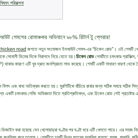
্যৎ পরিকল্পনা
আউট গেমসের রোমাঞ্চকর অভিযানে ৯৮% রিটার্ন টু প্লেয়ার!
chicken road
জগতে নতুন সংযোজন ইনআউট গেমস-এর “চিকেন রোড”। এই গেমটি খেলার 
কে সোনালী ডিমের দিকে নিরাপদে নিয়ে যেতে হয়।
চিকেন রোড
গেমটিতে চমৎকার গ্রাফিক্স, আ
TP) থাকার কারণে এটি খুব দ্রুত জনপ্রিয়তা লাভ করেছে। গেমটি একটি সাধারণ ধারণা থেকে ত
ন বিপদ এবং বাধা অতিক্রম করতে হয়। মুরগিটিকে বাঁচিয়ে রাখার জন্য সঠিক সময়ে সঠিক স
ন্য একটি চমৎকার গেমিং অভিজ্ঞতা দিতে প্রতিশ্রুতিবদ্ধ, এবং চিকেন রোড সেই প্রচেষ্টা
ডিজাইন করা হয়েছে যেন খেলোয়াড়রা ঘণ্টার পর ঘণ্টা ধরে এটি খেলতে পারে। এর সহজ নিয
ছে জনপ্রিয় করে তুলেছে। গেমটিতে চারটি ভিন্ন স্তরের অসুবিধা রয়েছে: সহজ, মাঝারি, ক