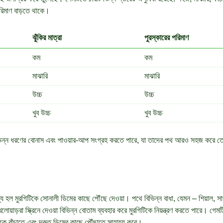
পরিমাণ বাড়তে থাকে।
ঝুঁকির মাত্রা
পুরস্কারের পরিমাণ
কম
কম
মাঝারি
মাঝারি
উচ্চ
উচ্চ
খুব উচ্চ
খুব উচ্চ
িভিন্ন ধরণের বোনাস এবং পাওয়ার-আপ সংগ্রহ করতে পারে, যা তাদের পথ আরও সহজ করে 
্য হল মুরগিটিকে সোনালী ডিমের কাছে পৌঁছে দেওয়া। পথে বিভিন্ন বাধা, যেমন – শিয়াল, স
লোয়াড়রা স্ক্রিনে দেওয়া বিভিন্ন বোতাম ব্যবহার করে মুরগিটিকে নিয়ন্ত্রণ করতে পারে। গে
েকে বাঁচাতে এবং দ্রুত ডিমের কাছে পৌঁছাতে সাহায্য করে।