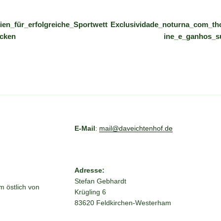
gation
en_für_erfolgreiche_Sportwett
Exclusividade_noturna_com_tho
ecken
ine_e_ganhos_s
E-Mail
:
mail@daveichtenhof.de
Adresse:
Stefan Gebhardt
 östlich von
Krügling 6
83620 Feldkirchen-Westerham