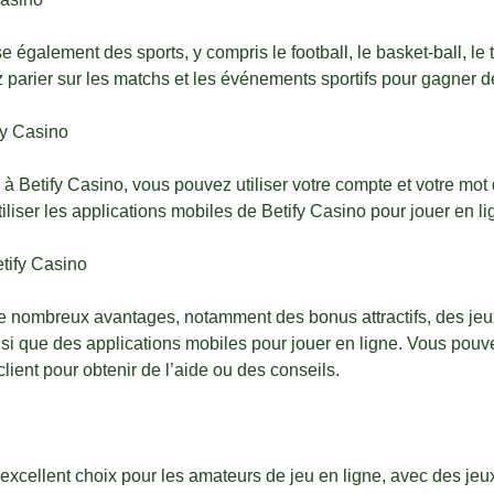
 également des sports, y compris le football, le basket-ball, le 
parier sur les matchs et les événements sportifs pour gagner d
fy Casino
à Betify Casino, vous pouvez utiliser votre compte et votre mot
liser les applications mobiles de Betify Casino pour jouer en li
tify Casino
de nombreux avantages, notamment des bonus attractifs, des jeu
insi que des applications mobiles pour jouer en ligne. Vous pou
client pour obtenir de l’aide ou des conseils.
 excellent choix pour les amateurs de jeu en ligne, avec des jeu