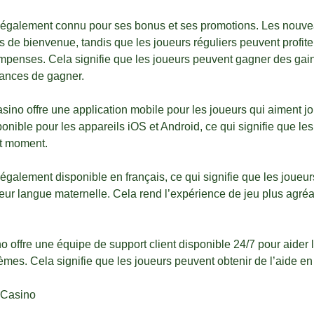
t également connu pour ses bonus et ses promotions. Les nouv
s de bienvenue, tandis que les joueurs réguliers peuvent profit
ompenses. Cela signifie que les joueurs peuvent gagner des ga
hances de gagner.
asino offre une application mobile pour les joueurs qui aiment jo
ponible pour les appareils iOS et Android, ce qui signifie que le
ut moment.
 également disponible en français, ce qui signifie que les joue
eur langue maternelle. Cela rend l’expérience de jeu plus agréab
no offre une équipe de support client disponible 24/7 pour aider 
èmes. Cela signifie que les joueurs peuvent obtenir de l’aide en
 Casino