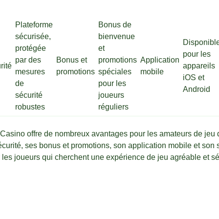
Plateforme
Bonus de
sécurisée,
bienvenue
Disponibl
protégée
et
pour les
par des
Bonus et
promotions
Application
rité
appareils
mesures
promotions
spéciales
mobile
iOS et
de
pour les
Android
sécurité
joueurs
robustes
réguliers
y Casino offre de nombreux avantages pour les amateurs de jeu 
écurité, ses bonus et promotions, son application mobile et son su
r les joueurs qui cherchent une expérience de jeu agréable et s
gation