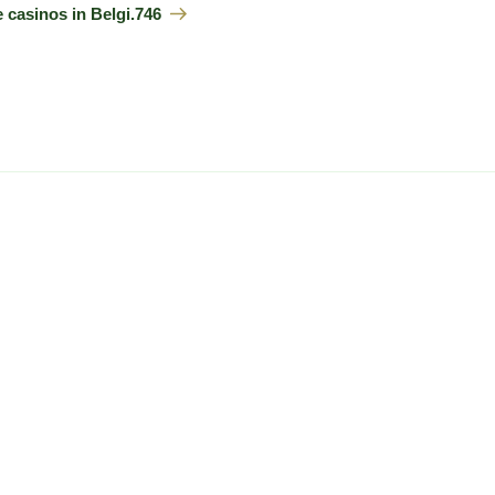
Beitrag
 casinos in Belgi.746