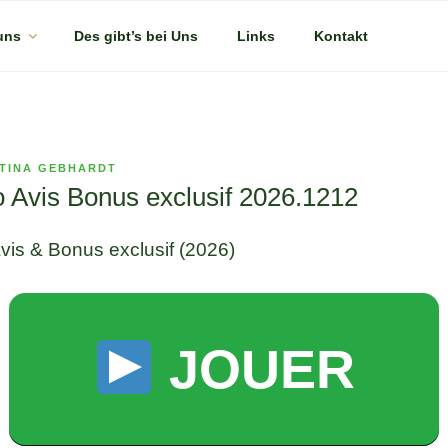
uns
Des gibt’s bei Uns
Links
Kontakt
TINA GEBHARDT
o Avis Bonus exclusif 2026.1212
Avis & Bonus exclusif (2026)
JOUER