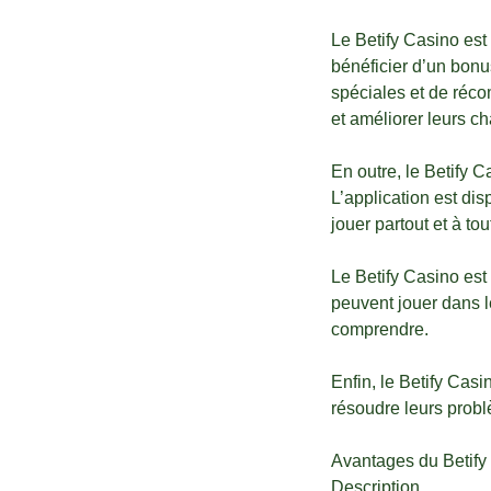
Le Betify Casino es
bénéficier d’un bonu
spéciales et de réc
et améliorer leurs c
En outre, le Betify C
L’application est dis
jouer partout et à to
Le Betify Casino est
peuvent jouer dans l
comprendre.
Enfin, le Betify Casi
résoudre leurs probl
Avantages du Betify
Description