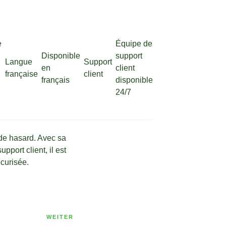
e
Équipe de
Disponible
support
Langue
Support
en
client
française
client
français
disponible
24/7
de hasard. Avec sa
pport client, il est
écurisée.
WEITER
Nächster