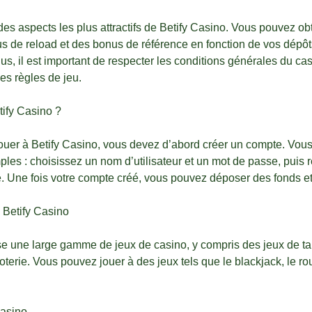
des aspects les plus attractifs de Betify Casino. Vous pouvez o
 de reload et des bonus de référence en fonction de vos dépôts
us, il est important de respecter les conditions générales du c
les règles de jeu.
ify Casino ?
uer à Betify Casino, vous devez d’abord créer un compte. Vous 
les : choisissez un nom d’utilisateur et un mot de passe, puis 
e. Une fois votre compte créé, vous pouvez déposer des fonds e
 Betify Casino
se une large gamme de jeux de casino, y compris des jeux de t
oterie. Vous pouvez jouer à des jeux tels que le blackjack, le rou
Casino