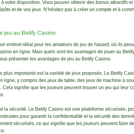
es à votre disposition. Vous pouvez obtenir des bonus attractifs
épôts et de vos jeux. N’hésitez pas à créer un compte et à comm
 jeu au Betify Casino
 un endroit idéal pour les amateurs de jeu de hasard, où ils peuv
casino en ligne. Mais quels sont les avantages de jouer au Beti
 vous présenter les avantages de jeu au Betify Casino.
 plus importants est la variété de jeux proposés. Le Betify Casi
n ligne, y compris des jeux de table, des jeux de machine à sou
e. Cela signifie que les joueurs peuvent trouver un jeu qui leur con
t.
t la sécurité. Le Betify Casino est une plateforme sécurisée, p
robustes pour garantir la confidentialité et la sécurité des donn
ment sécurisés, ce qui signifie que les joueurs peuvent faire d
ce.