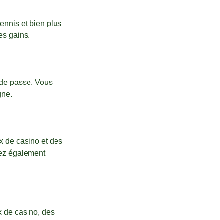
tennis et bien plus
es gains.
 de passe. Vous
gne.
x de casino et des
vez également
x de casino, des