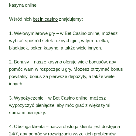
kasyna online.
Wśród nich
bet in casino
znajdujemy:
1. Wielowymiarowe gry – w Bet Casino online, możesz
wybrać spośród setek różnych gier, w tym ruletka,
blackjack, poker, kasyno, a także wiele innych.
2. Bonusy – nasze kasyno oferuje wiele bonusów, aby
pomóc wam w rozpoczęciu gry. Możesz otrzymać bonus
powitalny, bonus za pierwsze depozyty, a także wiele
innych.
3. Wypożyczenie – w Bet Casino online, możesz
wypożyczyć pieniądze, aby móc grać z większymi
sumami pieniędzy.
4. Obsługa klienta – nasza obsługa klienta jest dostępna
24/7, aby pomóc w rozwiązaniu wszelkich problemów,