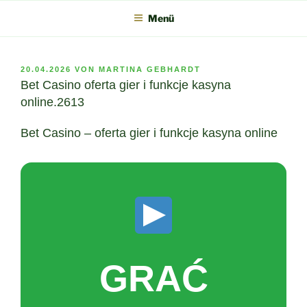
Zum
Menü
Inhalt
springen
VERÖFFENTLICHT
20.04.2026
VON
MARTINA GEBHARDT
AM
Bet Casino oferta gier i funkcje kasyna
online.2613
Bet Casino – oferta gier i funkcje kasyna online
GRAĆ