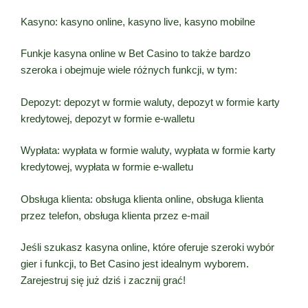
Kasyno: kasyno online, kasyno live, kasyno mobilne
Funkje kasyna online w Bet Casino to także bardzo
szeroka i obejmuje wiele różnych funkcji, w tym:
Depozyt: depozyt w formie waluty, depozyt w formie karty
kredytowej, depozyt w formie e-walletu
Wypłata: wypłata w formie waluty, wypłata w formie karty
kredytowej, wypłata w formie e-walletu
Obsługa klienta: obsługa klienta online, obsługa klienta
przez telefon, obsługa klienta przez e-mail
Jeśli szukasz kasyna online, które oferuje szeroki wybór
gier i funkcji, to Bet Casino jest idealnym wyborem.
Zarejestruj się już dziś i zacznij grać!