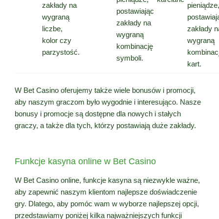
zakłady na
pieniądze
postawiając
wygraną
postawiaj
zakłady na
liczbe,
zakłady n
wygraną
kolor czy
wygraną
kombinację
parzystość.
kombinac
symboli.
kart.
W Bet Casino oferujemy także wiele bonusów i promocji,
aby naszym graczom było wygodnie i interesująco. Nasze
bonusy i promocje są dostępne dla nowych i stałych
graczy, a także dla tych, którzy postawiają duże zakłady.
Funkcje kasyna online w Bet Casino
W Bet Casino online, funkcje kasyna są niezwykle ważne,
aby zapewnić naszym klientom najlepsze doświadczenie
gry. Dlatego, aby pomóc wam w wyborze najlepszej opcji,
przedstawiamy poniżej kilka najważniejszych funkcji