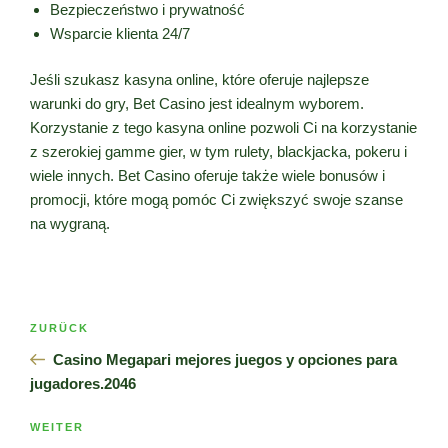
Bezpieczeństwo i prywatność
Wsparcie klienta 24/7
Jeśli szukasz kasyna online, które oferuje najlepsze
warunki do gry, Bet Casino jest idealnym wyborem.
Korzystanie z tego kasyna online pozwoli Ci na korzystanie
z szerokiej gamme gier, w tym rulety, blackjacka, pokeru i
wiele innych. Bet Casino oferuje także wiele bonusów i
promocji, które mogą pomóc Ci zwiększyć swoje szanse
na wygraną.
Beitragsnavigation
Vorheriger
ZURÜCK
Beitrag
Casino Megapari mejores juegos y opciones para
jugadores.2046
Nächster
WEITER