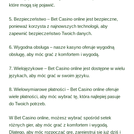
które mogą się pojawić.
5. Bezpieczeństwo – Bet Casino online jest bezpieczne,
ponieważ korzysta z najnowszych technologii, aby
zapewnić bezpieczeństwo Twoich danych.
6. Wygodna obsługa – nasze kasyno oferuje wygodną
obsługę, aby móc grać z komfortem i wygodą.
7. Wielojęzykowe – Bet Casino online jest dostępne w wielu
językach, aby móc grać w swoim języku.
8. Wielowymiarowe płatności – Bet Casino online oferuje
wiele płatności, aby móc wybrać tę, która najlepiej pasuje
do Twoich potrzeb.
W Bet Casino online, możesz wybrać spośród setek
różnych gier, aby móc grać z komfortem i wygodą.
Dlatego, aby móc rozpocząć grę, zarejestruj się już dziś i