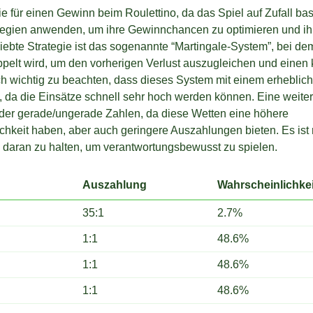
ie für einen Gewinn beim Roulettino, da das Spiel auf Zufall ba
tegien anwenden, um ihre Gewinnchancen zu optimieren und ihr
iebte Strategie ist das sogenannte “Martingale-System”, bei de
ppelt wird, um den vorherigen Verlust auszugleichen und einen
och wichtig zu beachten, dass dieses System mit einem erheblich
, da die Einsätze schnell sehr hoch werden können. Eine weitere
der gerade/ungerade Zahlen, da diese Wetten eine höhere
hkeit haben, aber auch geringere Auszahlungen bieten. Es ist 
h daran zu halten, um verantwortungsbewusst zu spielen.
Auszahlung
Wahrscheinlichkei
35:1
2.7%
1:1
48.6%
1:1
48.6%
1:1
48.6%