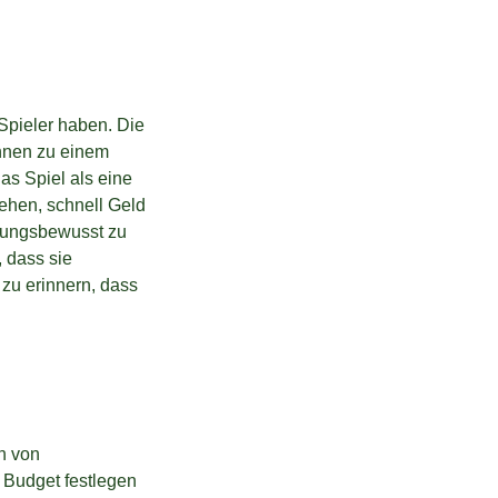
 Spieler haben. Die
nnen zu einem
as Spiel als eine
ehen, schnell Geld
rtungsbewusst zu
, dass sie
 zu erinnern, dass
n von
 Budget festlegen