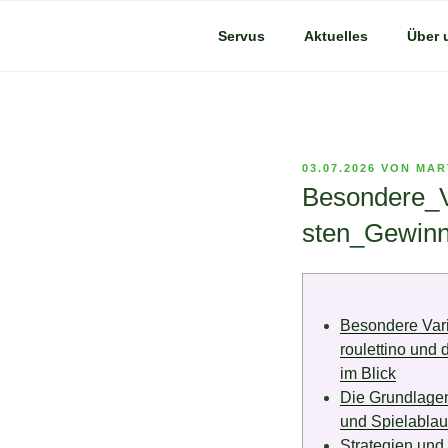
Zum
Inhalt
Servus
Aktuelles
Über 
springen
VERÖFFENTLICHT
03.07.2026
VON
MAR
AM
Besondere_V
sten_Gewin
Besondere Varia
roulettino und
im Blick
Die Grundlagen
und Spielablau
Strategien und 