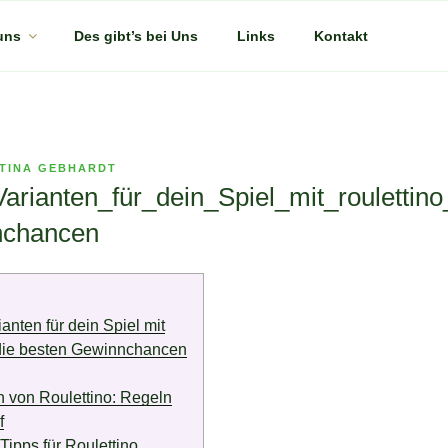
uns
Des gibt’s bei Uns
Links
Kontakt
TINA GEBHARDT
arianten_für_dein_Spiel_mit_roulettin
nchancen
nten für dein Spiel mit
 die besten Gewinnchancen
 von Roulettino: Regeln
f
Tipps für Roulettino