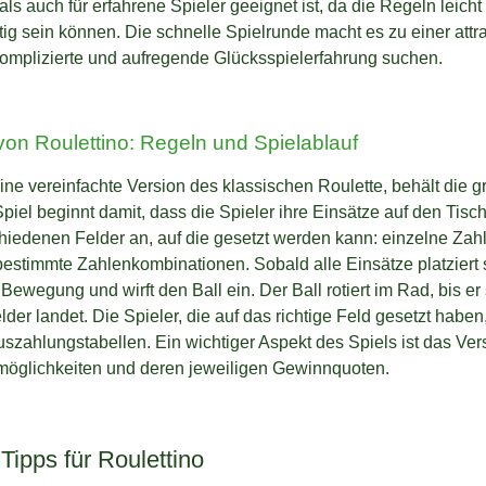
als auch für erfahrene Spieler geeignet ist, da die Regeln leicht
ltig sein können. Die schnelle Spielrunde macht es zu einer attra
komplizierte und aufregende Glücksspielerfahrung suchen.
on Roulettino: Regeln und Spielablauf
ine vereinfachte Version des klassischen Roulette, behält die
Spiel beginnt damit, dass die Spieler ihre Einsätze auf den Tisch
chiedenen Felder an, auf die gesetzt werden kann: einzelne Zahle
estimmte Zahlenkombinationen. Sobald alle Einsätze platziert s
Bewegung und wirft den Ball ein. Der Ball rotiert im Rad, bis er
der landet. Die Spieler, die auf das richtige Feld gesetzt habe
zahlungstabellen. Ein wichtiger Aspekt des Spiels ist das Ver
öglichkeiten und deren jeweiligen Gewinnquoten.
Tipps für Roulettino