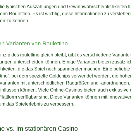
 die typischen Auszahlungen und Gewinnwahrscheinlichkeiten fü
im Roulettino. Es ist wichtig, diese Informationen zu verstehen
fen zu können.
n Varianten von Roulettino
zip des roulettino gleich bleibt, gibt es verschiedene Varianten,
ngen unterscheiden können. Einige Varianten bieten zusätzlic
hkeiten, die das Spiel noch spannender machen. Eine beliebte 
tino”, bei dem spezielle Goldchips verwendet werden, die höh
h Varianten mit unterschiedlichen Radgrößen und -anordnungen, 
flussen können. Viele Online-Casinos bieten auch exklusive r
r Plattform verfügbar sind. Diese Varianten können mit innovativ
um das Spielerlebnis zu verbessern.
ne vs. im stationären Casino