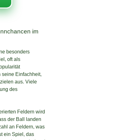
winnchancen im
ine besonders
el, oft als
opularität
 seine Einfachheit,
zielen aus. Viele
hung des
erierten Feldern wird
ass der Ball landen
nzahl an Feldern, was
t ein Spiel, das