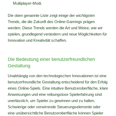
Multiplayer-Modi.
Die oben genannte Liste zeigt einige der wichtigsten
Trends, die die Zukunft des Online-Gamings prägen
werden. Diese Trends werden die Art und Weise, wie wir
spielen, grundlegend verändern und neue Möglichkeiten für
Innovation und Kreativität schaffen.
Die Bedeutung einer benutzerfreundlichen
Gestaltung
Unabhängig von den technologischen Innovationen ist eine
benutzerfreundliche Gestaltung entscheidend für den Erfolg
eines Online-Spiels. Eine intuitive Benutzeroberfläche, klare
Anweisungen und eine reibungslose Spielerfahrung sind
unerlässlich, um Spieler zu gewinnen und zu halten.
Schwierige oder verwirrende Steuerungselemente oder
eine unübersichtliche Benutzeroberfläche können Spieler