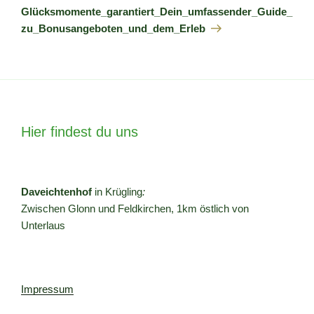
Beitrag
Glücksmomente_garantiert_Dein_umfassender_Guide_
zu_Bonusangeboten_und_dem_Erleb
Hier findest du uns
Daveichtenhof
in Krügling
:
Zwischen Glonn und Feldkirchen, 1km östlich von
Unterlaus
Impressum