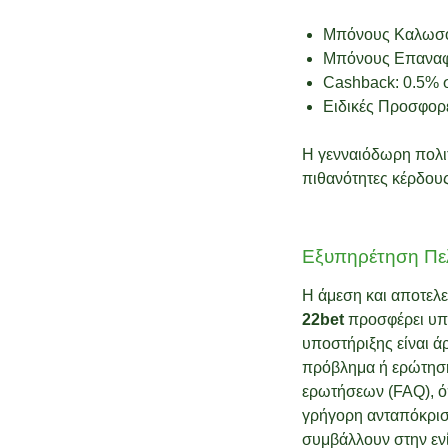
Μπόνους Καλωσορ
Μπόνους Επαναφό
Cashback: 0.5% σ
Ειδικές Προσφορέ
Η γενναιόδωρη πολι
πιθανότητες κέρδου
Εξυπηρέτηση Πε
Η άμεση και αποτελε
22bet
προσφέρει υπο
υποστήριξης είναι ά
πρόβλημα ή ερώτηση
ερωτήσεων (FAQ), ό
γρήγορη ανταπόκρισ
συμβάλλουν στην εν