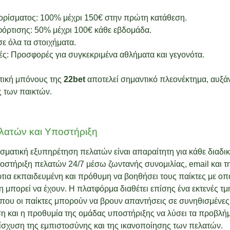
ίσματος: 100% μέχρι 150€ στην πρώτη κατάθεση.
ρτισης: 50% μέχρι 100€ κάθε εβδομάδα.
ε όλα τα στοιχήματα.
ς: Προσφορές για συγκεκριμένα αθλήματα και γεγονότα.
τική μπόνους της
22bet
αποτελεί σημαντικό πλεονέκτημα, αυξάν
ς των παικτών.
λατών και Υποστήριξη
σματική εξυπηρέτηση πελατών είναι απαραίτητη για κάθε διαδ
στήριξη πελατών 24/7 μέσω ζωντανής συνομιλίας, email και 
ρτια εκπαιδευμένη και πρόθυμη να βοηθήσει τους παίκτες με ο
 μπορεί να έχουν. Η πλατφόρμα διαθέτει επίσης ένα εκτενές τ
που οι παίκτες μπορούν να βρουν απαντήσεις σε συνηθισμένες
η και η προθυμία της ομάδας υποστήριξης να λύσει τα προβλή
ίσχυση της εμπιστοσύνης και της ικανοποίησης των πελατών.