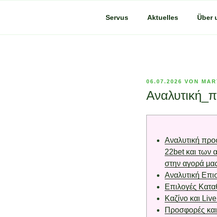
Zum
Inhalt
Servus
Aktuelles
Über 
springen
VERÖFFENTLICHT
06.07.2026
VON
MAR
AM
Αναλυτική_
Αναλυτική προ
22bet και των 
στην αγορά μα
Αναλυτική Επ
Επιλογές Κατα
Καζίνο και Liv
Προσφορές κα