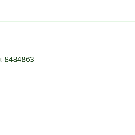
ι-8484863