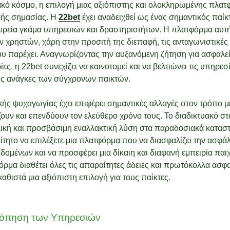
κό κόσμο, η επιλογή μιας αξιόπιστης και ολοκληρωμένης πλατ
ικής σημασίας. Η
22bet
έχει αναδειχθεί ως ένας σημαντικός παίκ
ρεία γκάμα υπηρεσιών και δραστηριοτήτων. Η πλατφόρμα αυτή 
χρηστών, χάρη στην προσιτή της διεπαφή, τις ανταγωνιστικές 
ου παρέχει. Αναγνωρίζοντας την αυξανόμενη ζήτηση για ασφαλεί
ίες, η 22bet συνεχίζει να καινοτομεί και να βελτιώνει τις υπηρεσί
ς ανάγκες των σύγχρονων παικτών.
ής ψυχαγωγίας έχει επιφέρει σημαντικές αλλαγές στον τρόπο με
υν και επενδύουν τον ελεύθερο χρόνο τους. Το διαδικτυακό στο
ική και προσβάσιμη εναλλακτική λύση στα παραδοσιακά κατασ
ίτητο να επιλέξετε μια πλατφόρμα που να διασφαλίζει την ασφά
μένων και να προσφέρει μια δίκαιη και διαφανή εμπειρία παιχ
ρμα διαθέτει όλες τις απαραίτητες άδειες και πρωτόκολλα ασφα
αθιστά μια αξιόπιστη επιλογή για τους παίκτες.
κόπηση των Υπηρεσιών