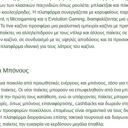
ν των κλασικών παιχνιδιών όπως ρουλέτα, μπλακτζακ και πόκε
 κουλοχέρηδες. Η πλατφόρμα συνεργάζεται με κορυφαίους παρ
nt, η Microgaming και η Evolution Gaming, διασφαλίζοντας μια
 Το live καζίνο προσφέρει μια ρεαλιστική εμπειρία καζίνο με πρα
παίκτες να αλληλεπιδρούν με τους ντίλερ και άλλους παίκτες σ
 καζίνο, σε συνδυασμό με τις υψηλές αποδόσεις και τα προσεκ
πλατφόρμα ιδανική για τους λάτρεις του καζίνο.
ι Μπόνους
ια ποικιλία από προωθητικές ενέργειες και μπόνους, τόσο για 
 παίκτες. Οι νέοι παίκτες μπορούν να επωφεληθούν από ένα μ
ά την πρώτη τους κατάθεση, ενώ οι υπάρχοντες παίκτες μπορο
ρές, όπως μπόνους επαναφόρτισης, cashbacks και δωρεάν στοι
ν προσφορών ποικίλλουν, επομένως είναι σημαντικό να τους δ
Η πλατφόρμα διοργανώνει επίσης τακτικά τουρνουά και διαγων
παίκτες την ευκαιρία να κερδίσουν μεγάλα έπαθλα.