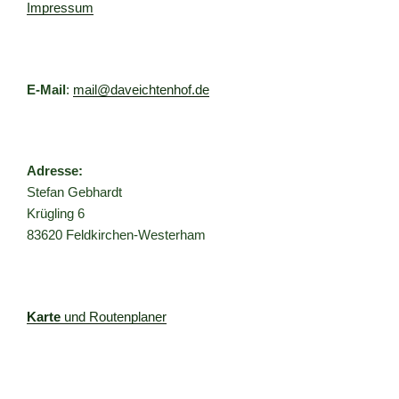
Impressum
E-Mail
:
mail@daveichtenhof.de
Adresse:
Stefan Gebhardt
Krügling 6
83620 Feldkirchen-Westerham
Karte
und Routenplaner