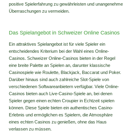
positive Spielerfahrung zu gewährleisten und unangenehme
Überraschungen zu vermeiden.
Das Spielangebot in Schweizer Online Casinos
Ein attraktives Spielangebot ist für viele Spieler ein
entscheidendes Kriterium bei der Wahl eines Online-
Casinos. Schweizer Online-Casinos bieten in der Regel
eine breite Palette an Spielen an, darunter klassische
Casinospiele wie Roulette, Blackjack, Baccarat und Poker.
Darüber hinaus sind auch zahlreiche Slot-Spiele von
verschiedenen Softwareanbietern verfügbar. Viele Online-
Casinos bieten auch Live-Casino-Spiele an, bei denen
Spieler gegen einen echten Croupier in Echtzeit spielen
können. Diese Spiele bieten ein authentisches Casino-
Erlebnis und ermöglichen es Spielern, die Atmosphäre
eines echten Casinos zu genießen, ohne das Haus
verlassen zu müssen.