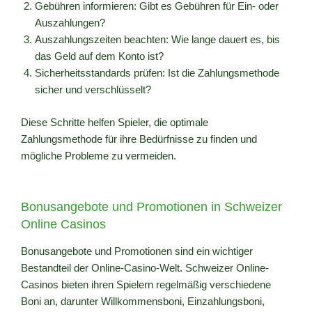
Gebühren informieren: Gibt es Gebühren für Ein- oder
Auszahlungen?
Auszahlungszeiten beachten: Wie lange dauert es, bis
das Geld auf dem Konto ist?
Sicherheitsstandards prüfen: Ist die Zahlungsmethode
sicher und verschlüsselt?
Diese Schritte helfen Spieler, die optimale
Zahlungsmethode für ihre Bedürfnisse zu finden und
mögliche Probleme zu vermeiden.
Bonusangebote und Promotionen in Schweizer
Online Casinos
Bonusangebote und Promotionen sind ein wichtiger
Bestandteil der Online-Casino-Welt. Schweizer Online-
Casinos bieten ihren Spielern regelmäßig verschiedene
Boni an, darunter Willkommensboni, Einzahlungsboni,